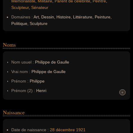
Mémorialiste
,
Militaire
,
Parent de célébrité
,
Peintre
,
Sculpteur
,
Sénateur
Domaines :
Art, Dessin, Histoire, Littérature, Peinture,
Politique, Sculpture
Noms
Nom usuel :
Philippe de Gaulle
Vrai nom :
Philippe de Gaulle
Prénom :
Philippe
Prénom (2) :
Henri
+
+
Prénom (3) :
Xavier
Prénom (4) :
Antoine
Naissance
Noms dans d'autres langues :
--
Homonymes :
0
(aucun)
Date de naissance :
28 décembre
1921