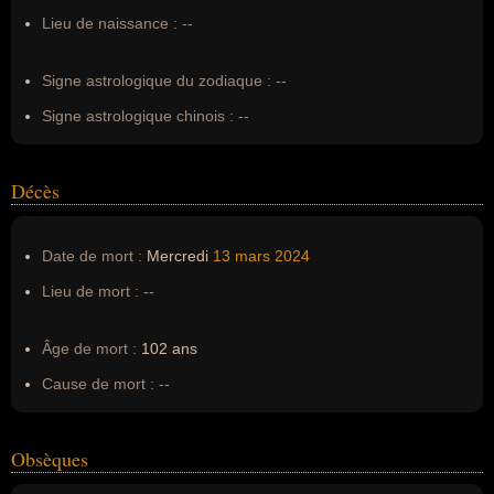
Lieu de naissance :
--
Nom de famille :
de Gaulle
Pseudonyme :
--
Signe astrologique du zodiaque :
--
Surnom :
--
Signe astrologique chinois :
--
Erreurs d'écriture :
de gaulle phillipe
Décès
Date de mort :
Mercredi
13 mars
2024
Lieu de mort :
--
Âge de mort :
102 ans
Cause de mort :
--
Obsèques