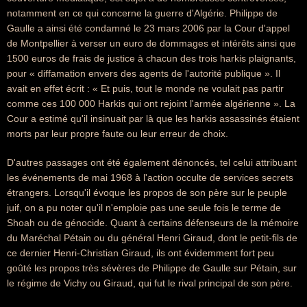
notamment en ce qui concerne la guerre d'Algérie. Philippe de
Gaulle a ainsi été condamné le 23 mars 2006 par la Cour d'appel
de Montpellier à verser un euro de dommages et intérêts ainsi que
1500 euros de frais de justice à chacun des trois harkis plaignants,
pour « diffamation envers des agents de l'autorité publique ». Il
avait en effet écrit : « Et puis, tout le monde ne voulait pas partir
comme ces 100 000 Harkis qui ont rejoint l'armée algérienne ». La
Cour a estimé qu'il insinuait par là que les harkis assassinés étaient
morts par leur propre faute ou leur erreur de choix.
D'autres passages ont été également dénoncés, tel celui attribuant
les événements de mai 1968 à l'action occulte de services secrets
étrangers. Lorsqu'il évoque les propos de son père sur le peuple
juif, on a pu noter qu'il n'emploie pas une seule fois le terme de
Shoah ou de génocide. Quant à certains défenseurs de la mémoire
du Maréchal Pétain ou du général Henri Giraud, dont le petit-fils de
ce dernier Henri-Christian Giraud, ils ont évidemment fort peu
goûté les propos très sévères de Philippe de Gaulle sur Pétain, sur
le régime de Vichy ou Giraud, qui fut le rival principal de son père.