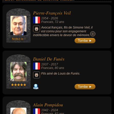
Pierre-François Veil
1954
-
2026
Francais
, 72 ans
Avocat français, fils de Simone Veil, il
est connu pour son engagement
+
+
indéfectible envers le devoir de mémoire,
Notez-le !
ayant présidé la Fondation pour la Mémoire
Tombe ►
de la Shoah jusqu'à son décès.
Daniel De Funès
1937
-
2017
Francais
, 80 ans
Fils ainé de Louis de Funès.
Tombe ►
Alain Pompidou
1942
-
2024
Francais
, 82 ans