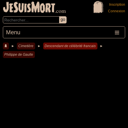
JeSuisMort
Inscription
.com
Connexion
Menu
►
Cimetière
►
Descendant de célébrité francais
►
Philippe de Gaulle