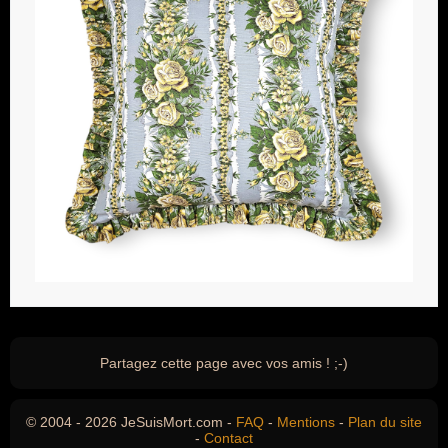
Partagez cette page avec vos amis ! ;-)
© 2004 - 2026 JeSuisMort.com -
FAQ
-
Mentions
-
Plan du site
-
Contact