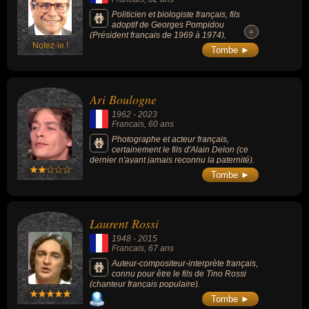
Politicien et biologiste français, fils
adoptif de Georges Pompidou
+
+
(Président français de 1969 à 1974),
Notez-le !
professeur d'histologie, d'embryologie et de
Tombe ►
cytogénétique, il est député européen
pendant 10 ans (de 1989 à 1999) et le 4e
président de l'Office européen des brevets
(OEB) de 2004 à 2007.
Ari Boulogne
1962
-
2023
Francais
, 60 ans
Photographe et acteur français,
certainement le fils d'Alain Delon (ce
dernier n'ayant jamais reconnu la paternité).
Tombe ►
Laurent Rossi
1948
-
2015
Francais
, 67 ans
Auteur-compositeur-interprète français,
connu pour être le fils de Tino Rossi
(chanteur français populaire).
Tombe ►