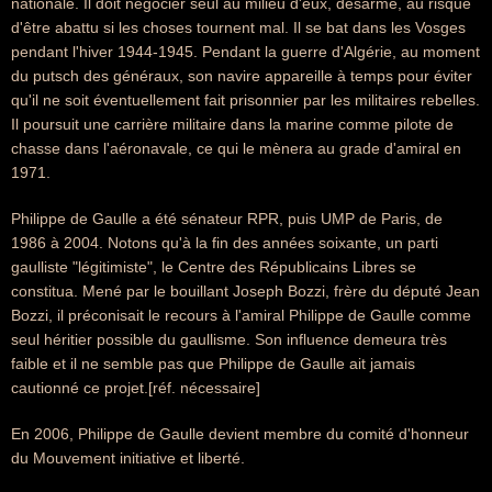
nationale. Il doit négocier seul au milieu d'eux, désarmé, au risque
d'être abattu si les choses tournent mal. Il se bat dans les Vosges
pendant l'hiver 1944-1945. Pendant la guerre d'Algérie, au moment
du putsch des généraux, son navire appareille à temps pour éviter
qu'il ne soit éventuellement fait prisonnier par les militaires rebelles.
Il poursuit une carrière militaire dans la marine comme pilote de
chasse dans l'aéronavale, ce qui le mènera au grade d'amiral en
1971.
Philippe de Gaulle a été sénateur RPR, puis UMP de Paris, de
1986 à 2004. Notons qu'à la fin des années soixante, un parti
gaulliste "légitimiste", le Centre des Républicains Libres se
constitua. Mené par le bouillant Joseph Bozzi, frère du député Jean
Bozzi, il préconisait le recours à l'amiral Philippe de Gaulle comme
seul héritier possible du gaullisme. Son influence demeura très
faible et il ne semble pas que Philippe de Gaulle ait jamais
cautionné ce projet.[réf. nécessaire]
En 2006, Philippe de Gaulle devient membre du comité d'honneur
du Mouvement initiative et liberté.