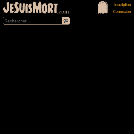
JeSuisMort
Inscription
.com
Connexion