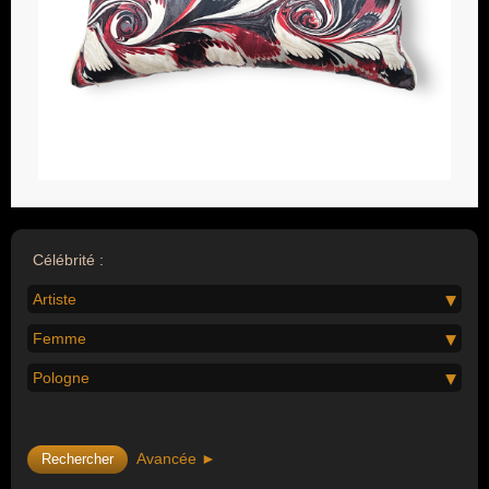
Célébrité :
Artiste
Femme
Pologne
Avancée ►