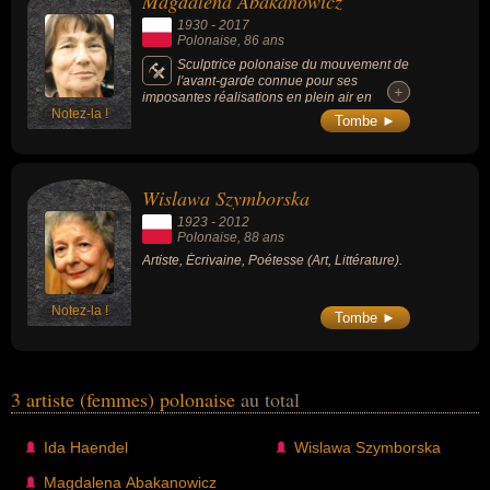
Magdalena Abakanowicz
1930
-
2017
Polonaise
, 86 ans
Sculptrice polonaise du mouvement de
l'avant-garde connue pour ses
+
+
imposantes réalisations en plein air en
Notez-la !
pierre, bronze ou bois et lauréate de
Tombe ►
nombreux prix à travers le monde.
Wislawa Szymborska
1923
-
2012
Polonaise
, 88 ans
Artiste, Écrivaine, Poétesse (Art, Littérature).
Notez-la !
Tombe ►
3 artiste (femmes) polonaise
au total
Ida Haendel
Wislawa Szymborska
Magdalena Abakanowicz