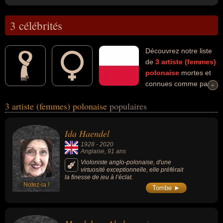
3 célébrités
Découvrez notre liste
de
3
artiste (femmes)
polonaise
mortes et
connues comme par
+
+
exemple : Ida Haendel, Magdalena Abakanowicz, Wislawa
3 artiste (femmes) polonaise
populaires
Szymborska... Ces personnalités (de sexe féminin) peuvent avoir
des liens variés dans les domaines de l'art, de la musique, de la
musique classique, de la sculpture ou de la littérature. Ces
Ida Haendel
célébrités peuvent également avoir été musicienne, violoniste,
1928
-
2020
sculptrice, écrivaine ou poétesse. En ce qui concerne leurs
Anglaise
, 91 ans
nationalités au moment de leurs morts, ils peuvent avoir été
Violoniste anglo-polonaise, d'une
virtuosité exceptionnelle, elle préférait
anglaise par exemple.
la finesse de jeu à l’éclat.
Notez-la !
Tombe ►