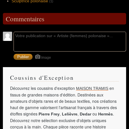
Sculptrice polonaise
(1)
Commentaires
Image
Coussins d'Exception
Découvrez les coussins d'exception
en
MAISON TRAMIS
tissus de grandes maisons d'édition. Destinées aux
amateurs d'objets rares et de beaux textiles, nos créations
haut de gamme valorisent l'artisanat français à travers des
étoffes signées
,
,
ou
.
Pierre Frey
Lelièvre
Dedar
Hermès
Découvrez notre sélection exclusive d'objets uniques
conçus à la main. Chaque pièce raconte une histoire