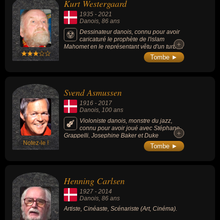
Kurt Westergaard
1935
-
2021
Danois
, 86 ans
Dessinateur danois, connu pour avoir
caricaturé le prophète de l'islam
+
+
Mahomet en le représentant vêtu d'un turban
en forme de bombe dans une édition du
Tombe ►
journal danois Jyllands-Posten. Son dessin
avait provoqué des émeutes violentes dans
plusieurs pays musulmans en 2005.
Svend Asmussen
1916
-
2017
Danois
, 100 ans
Violoniste danois, monstre du jazz,
connu pour avoir joué avec Stéphane
+
+
Grappelli, Josephine Baker et Duke
Notez-le !
Ellington.
Tombe ►
Henning Carlsen
1927
-
2014
Danois
, 86 ans
Artiste, Cinéaste, Scénariste (Art, Cinéma).