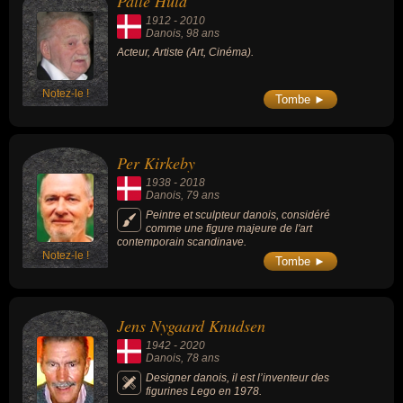
Palle Huld
d'agression, musicien ou violoniste.
1912
-
2010
Danois
, 98 ans
Acteur, Artiste (Art, Cinéma).
Notez-le !
Tombe ►
Per Kirkeby
1938
-
2018
Danois
, 79 ans
Peintre et sculpteur danois, considéré
comme une figure majeure de l'art
contemporain scandinave.
Notez-le !
Tombe ►
Jens Nygaard Knudsen
1942
-
2020
Danois
, 78 ans
Designer danois, il est l’inventeur des
figurines Lego en 1978.