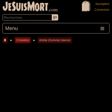
JeSuisMort
Inscription
.com
Connexion
Menu
►
Cimetière
►
Artiste (homme) danois