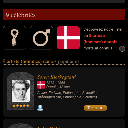
9 célébrités
Découvrez notre liste
de
9
artiste
(hommes)
danois
morts et connus
+
+
comme par exemple : Soren Kierkegaard, Palle Huld, Per Kirkeby,
9 artiste (hommes) danois
populaires
Jens Nygaard Knudsen, Gabriel Axel, Verner Panton, Kurt
Westergaard, Svend Asmussen, Henning Carlsen... Ces
personnalités (de sexe masculin) peuvent avoir des liens variés
Soren Kierkegaard
dans les domaines de l'art, de la philosophie, de la science, du
1813
-
1855
cinéma, de la littérature, de la peinture, de la sculpture, du jeux, de
Danois
, 42 ans
l'art plastique, de l'assassinat, du dessin, de l'homicide, de
Artiste, Écrivain, Philosophe, Scientifique,
Théologien (Art, Philosophie, Science).
l'homicide volontaire, de la justice, du meurtre ou de la musique.
Ces célébrités peuvent également avoir été écrivain, philosophe,
Tombe ►
scientifique, théologien, acteur, cinéaste, graveur, peintre,
sculpteur, concepteur de jeux, designer, homme d'affaire,
producteur, scénariste, caricaturiste, dessinateur, victime, victime