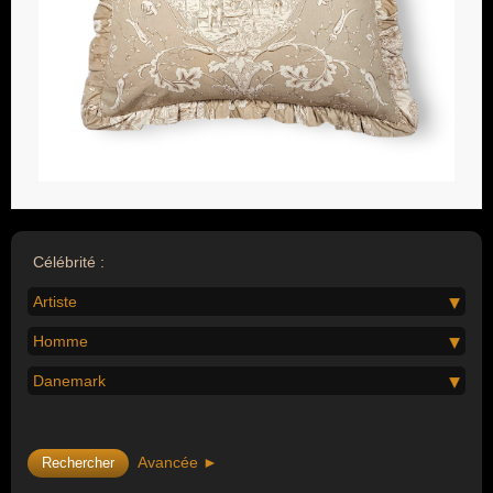
Célébrité :
Artiste
Homme
Danemark
Avancée ►