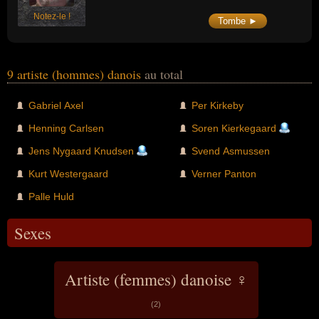
Notez-le !
Tombe ►
9 artiste (hommes) danois
au total
Gabriel Axel
Per Kirkeby
Henning Carlsen
Soren Kierkegaard
Jens Nygaard Knudsen
Svend Asmussen
Kurt Westergaard
Verner Panton
Palle Huld
Sexes
Artiste (femmes) danoise ♀
(2)