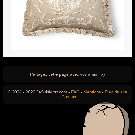
Partagez cette page avec vos amis ! ;-)
© 2004 - 2026 JeSuisMort.com -
FAQ
-
Mentions
-
Plan du site
-
Contact