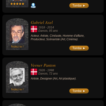
Tombe ►
Gabriel Axel
1918
-
2014
Danois
, 95 ans
Acteur, Artiste, Cinéaste, Homme d'affaire,
Producteur, Scénariste (Art, Cinéma).
Notez-le !
Tombe ►
Verner Panton
1926
-
1998
Danois
, 72 ans
Artiste, Designer (Art, Art plastique).
Notez-le !
Tombe ►