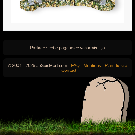
Partagez cette page avec vos amis ! ;-)
© 2004 - 2026 JeSuisMort.com -
FAQ
-
Mentions
-
Plan du site
-
Contact