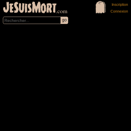
JeSuisMort
Inscription
.com
Connexion