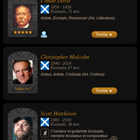
Conan Doyle
1859
-
1930
Écossais
, 71 ans
Artiste, Écrivain, Romancier (Art, Littérature).
Tombe ►
Christopher Malcolm
1946
-
2014
Écossais
, 67 ans
Acteur, Artiste, Cinéaste (Art, Cinéma).
Notez-le !
Tombe ►
Scott Hutchison
1981
-
2018
Écossais
, 36 ans
Chanteur et guitariste écossais,
membre fondateur et compositeur
+
+