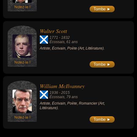
Notez-le !
Tombe ►
Walter Scott
1771
-
1832
Écossais
, 61 ans
Artiste, Écrivain, Poète (Art, Littérature).
Notez-le !
Tombe ►
William McIlvanney
1936
-
2015
Écossais
, 79 ans
Artiste, Écrivain, Poète, Romancier (Art,
Littérature).
Notez-le !
Tombe ►