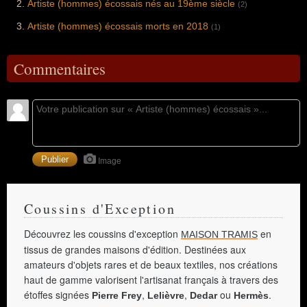
Artiste (hommes) écossais nés au 19ème siècle
(2)
Artiste (hommes) écossais morts en 2018
(1)
Commentaires
Image
Coussins d'Exception
Découvrez les coussins d'exception
en
MAISON TRAMIS
tissus de grandes maisons d'édition. Destinées aux
amateurs d'objets rares et de beaux textiles, nos créations
haut de gamme valorisent l'artisanat français à travers des
étoffes signées
,
,
ou
.
Pierre Frey
Lelièvre
Dedar
Hermès