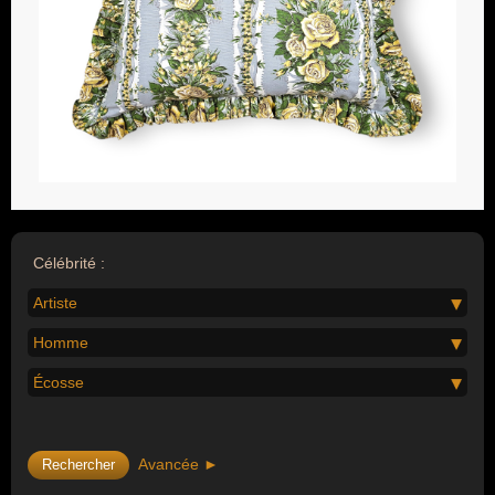
Célébrité :
Artiste
Homme
Écosse
Avancée ►