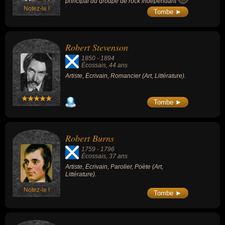
principal du groupe de rock indépendant
Notez-le !
Frightened Rabbit, avec qui il a enregistré 5
Tombe ►
albums studio.
Robert Stevenson
1850
-
1894
Écossais
, 44 ans
Artiste, Écrivain, Romancier (Art, Littérature).
Tombe ►
Robert Burns
1759
-
1796
Écossais
, 37 ans
Artiste, Écrivain, Parolier, Poète (Art,
Littérature).
Notez-le !
Tombe ►