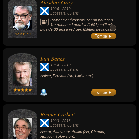
Alasdair Gray
1934
-
2019
Écossais
, 85 ans
Romancier écossais, connu pour son
1er roman « Lanark » (1981) qu’il mit
+
+
plus de 30 ans à rédiger. Militant de la cause
Notez-le !
nationaliste écossaise, il était le chef de file
Tombe ►
de l’« école de Glasgow ».
Iain Banks
1954
-
2013
Écossais
, 59 ans
Artiste, Écrivain (Art, Littérature).
Tombe ►
Ronnie Corbett
1930
-
2016
Écossais
, 85 ans
Acteur, Animateur, Artiste (Art, Cinéma,
Humour, Télévision).