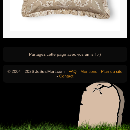
Partagez cette page avec vos amis ! ;-)
© 2004 - 2026 JeSuisMort.com -
FAQ
-
Mentions
-
Plan du site
-
Contact