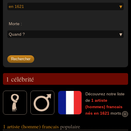
en 1621
Morte :
Quand ?
1 célébrité
Découvrez notre liste
de
1
artiste
(hommes)
francais
nés en 1621
morts et
+
+
connus comme par exemple : Jean De la Fontaine... Ces
1 artiste (homme) francais
populaire
personnalités (de sexe masculin) peuvent avoir des liens variés