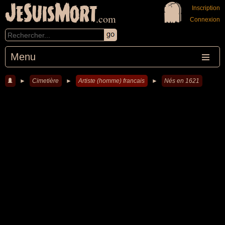
JeSuisMort
Inscription
.com
Connexion
Menu
►
Cimetière
►
Artiste (homme) francais
►
Nés en 1621