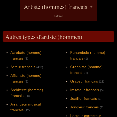
Artiste (hommes) francais ♂
(1891)
Autres types d'artiste (hommes)
Acrobate (homme)
Funambule (homme)
francais
francais
(1)
(1)
Acteur francais
Graphiste (homme)
(492)
francais
(1)
Affichiste (homme)
francais
Graveur francais
(3)
(11)
Architecte (homme)
Imitateur francais
(5)
francais
(28)
Joaillier francais
(1)
Arrangeur musical
Jongleur francais
(1)
francais
(12)
Lecteur-correcteur