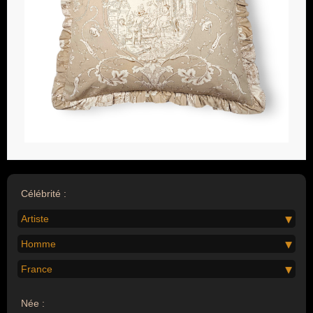
Célébrité :
Artiste
Homme
France
Née :