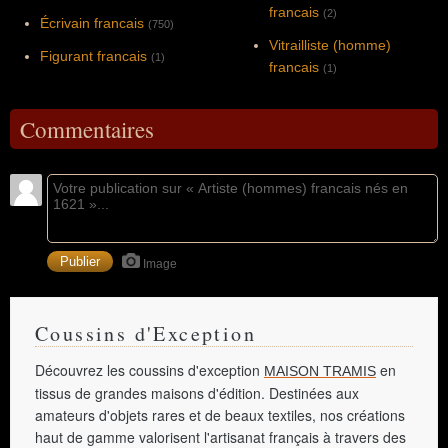
francais
(2)
Écrivain francais
(750)
Vitrailliste (homme)
Figurant francais
(1)
francais
(1)
Commentaires
Image
Coussins d'Exception
Découvrez les coussins d'exception
en
MAISON TRAMIS
tissus de grandes maisons d'édition. Destinées aux
amateurs d'objets rares et de beaux textiles, nos créations
haut de gamme valorisent l'artisanat français à travers des