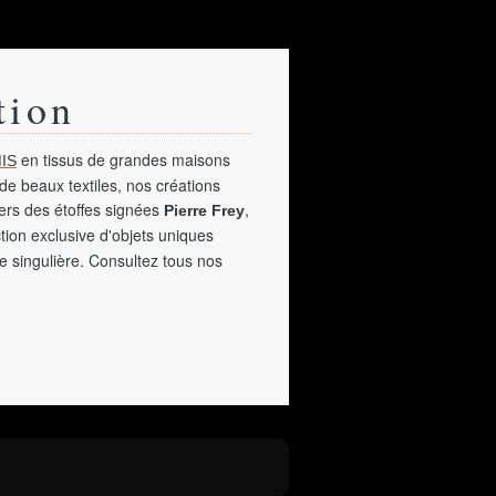
tion
en tissus de grandes maisons
IS
de beaux textiles, nos créations
vers des étoffes signées
,
Pierre Frey
tion exclusive d'objets uniques
e singulière. Consultez tous nos