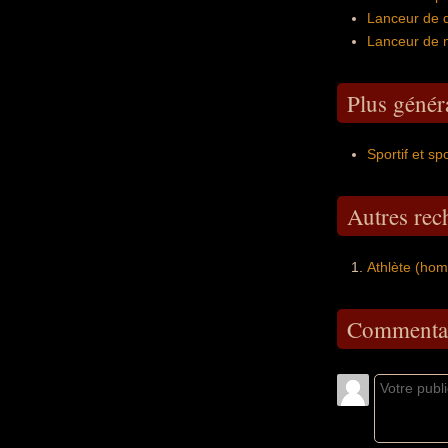
Lanceur de d
Lanceur de 
Plus génér
Sportif et sp
Autres re
Athlète (ho
Commentai