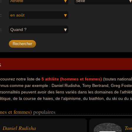
:
Athlète
Sexe
:
en août
:
Quand ?
s
couvrez notre liste de
5
athlète (hommes et femmes)
(toutes nationa
nnus comme par exemple : Daniel Rudisha, Tony Bertrand, Greg Foster,
rsonnalités peuvent avoir des liens variés dans les domaines de l'athlét
litique, de la course de haies, de l'alpinisme, du biathlon, du ski ou du 
é coureur à pied, sportif, conseiller général, dirigeant sportif, entrai
mmes et femmes)
populaires
ète ou sauteur en longueur. En ce qui concerne leurs nationalités au mom
, américain ou allemand par exemple.
Daniel Rudisha
Ton