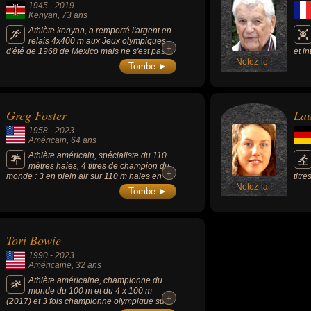
1945
-
2019
Kenyan
, 73 ans
Athlète kenyan, a remporté l'argent en
relais 4x400 m aux Jeux olympiques
+
+
d'été de 1968 de Mexico mais ne s'est pas
et i
qualifié pour la finale. Il est le père de David
Notez-le !
mand
Tombe ►
Rudisha, coureur de 800 m en activité au
Anci
moment de sa mort.
pend
égal
d'at
Greg Foster
La
(194
1958
-
2023
Américain
, 64 ans
Athlète américain, spécialiste du 110
mètres haies, 4 titres de champion du
+
+
monde : 3 en plein air sur 110 m haies en
titr
1983, 1987 et 1991, et un en salle sur 60 m
Notez-la !
clas
Tombe ►
haies en 1991.
en 2
fémi
Tori Bowie
1990
-
2023
Américaine
, 32 ans
Athlète américaine, championne du
monde du 100 m et du 4 x 100 m
+
+
(2017) et 3 fois championne olympique sur