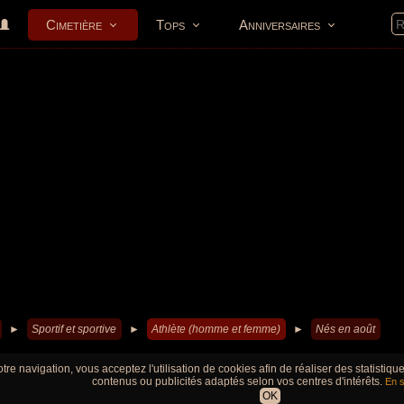
Cimetière
Tops
Anniversaires
►
Sportif et sportive
►
Athlète (homme et femme)
►
Nés en août
tre navigation, vous acceptez l'utilisation de cookies afin de réaliser des statistiq
contenus ou publicités adaptés selon vos centres d'intérêts.
En s
OK