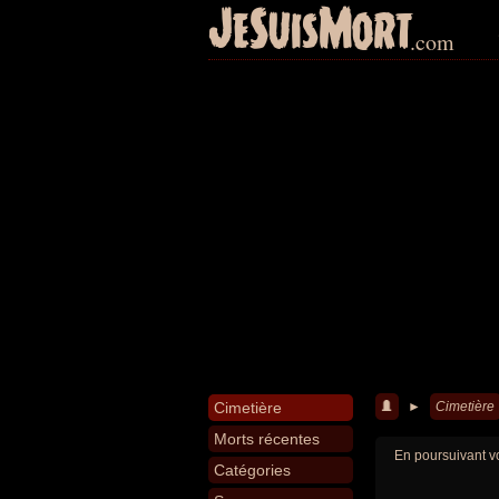
JeSuisMort
.com
Cimetière
►
Cimetière
Morts récentes
En poursuivant vo
Catégories