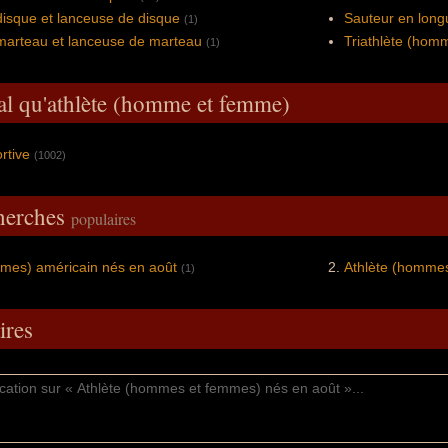
isque et lanceuse de disque
Sauteur en long
(1)
marteau et lanceuse de marteau
Triathlète (hom
(1)
al qu'athlète (homme et femme)
ortive
(1002)
cherches
populaires
mmes) américain nés en août
Athlète (hommes
(1)
res