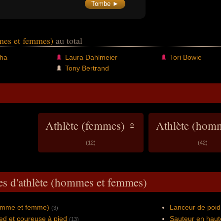
100 m, 200 m et 4 x 100 m (2016).
Tombe ►
mmes et femmes)
au total
sha
Laura Dahlmeier
Tori Bowie
Tony Bertrand
Athlète (femmes) ♀
Athlète (hom
(12)
(42)
es d'athlète (hommes et femmes)
homme et femme)
Lanceur de poid
(3)
ed et coureuse à pied
Sauteur en haut
(13)