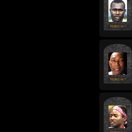
Notez-le !
Notez-le !