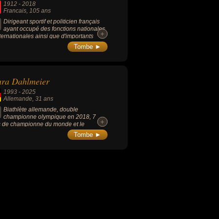
1912
-
2018
Francais
, 105 ans
Dirigeant sportif et politicien français
ayant occupé des fonctions nationales
+
+
nternationales ainsi que d'importants
ats locaux dans la région lyonnaise.
Tombe ►
en adjoint aux Sports de la ville de Lyon
ant près de vingt ans (1959-1977), il fut
ement entraîneur de l'équipe de France
hlétisme lors de 3 Jeux Olympiques
ura Dahlmeier
8, 1952, 1956).
1993
-
2025
Allemande
, 31 ans
Biathlète allemande, double
championne olympique en 2018, 7
+
+
es de championne du monde et le
sement général de la Coupe du monde
Tombe ►
016–17, marquant l’histoire du biathlon
nin.