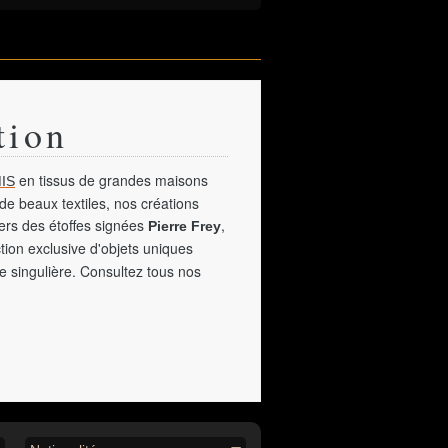
tion
en tissus de grandes maisons
IS
de beaux textiles, nos créations
vers des étoffes signées
,
Pierre Frey
tion exclusive d'objets uniques
e singulière. Consultez tous nos