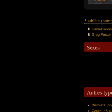
Notez-la !
5 athlète (ho
Daniel Rudi
Greg Foster
Sexes
Autres typ
Biathlète (
Coureur à pi