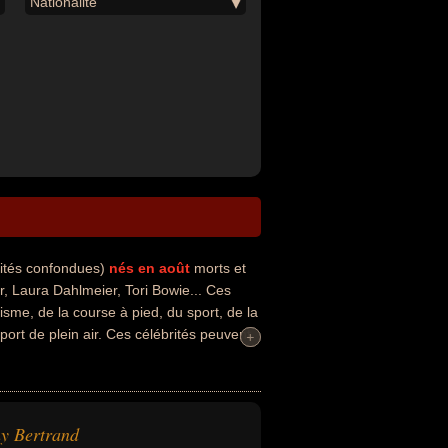
Nationalité
lités confondues)
nés en août
morts et
 Laura Dahlmeier, Tori Bowie... Ces
isme, de la course à pied, du sport, de la
sport de plein air. Ces célébrités peuvent
+
+
neur, homme d'état, coureur de haies,
ent de leurs morts, ils peuvent avoir été
y Bertrand