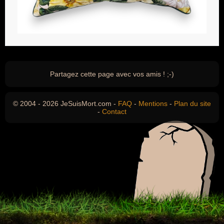
Partagez cette page avec vos amis ! ;-)
© 2004 - 2026 JeSuisMort.com -
FAQ
-
Mentions
-
Plan du site
-
Contact