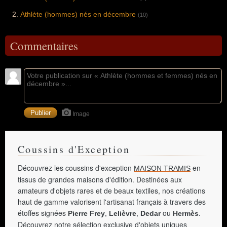
Athlète (hommes) nés en décembre
(10)
Commentaires
Image
Coussins d'Exception
Découvrez les coussins d'exception
en
MAISON TRAMIS
tissus de grandes maisons d'édition. Destinées aux
amateurs d'objets rares et de beaux textiles, nos créations
haut de gamme valorisent l'artisanat français à travers des
étoffes signées
,
,
ou
.
Pierre Frey
Lelièvre
Dedar
Hermès
Découvrez notre sélection exclusive d'objets uniques