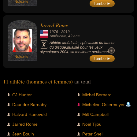
Notez-le !
Tombe ►
Jarred Rome
1976
-
2019
Américain
, 42 ans
Athlète américain, spécialiste du lancer
du disque,qualifié pour les Jeux
+
+
olympiques 2004, sa meilleure performance
Notez-le !
est de 68,76 m (3e performance mondiale en
Tombe ►
2011).
11 athlète (hommes et femmes)
au total
CJ Hunter
Michel Bernard
Daundre Barnaby
Micheline Ostermeyer
Halvard Hanevold
Milt Campbell
Jarred Rome
Noël Tijou
Jean Bouin
Peter Snell