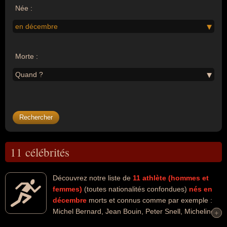
Née :
en décembre
Morte :
Quand ?
11 célébrités
Découvrez notre liste de
11
athlète (hommes et
femmes)
(toutes nationalités confondues)
nés en
décembre
morts et connus comme par exemple :
Michel Bernard, Jean Bouin, Peter Snell, Micheline
+
+
Ostermeyer, Noël Tijou, Daundre Barnaby, CJ Hunter, Milt