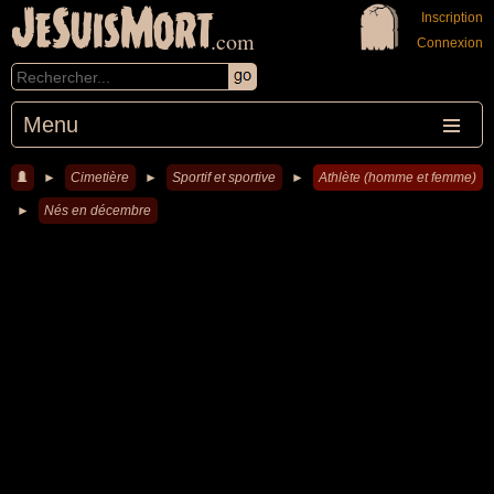
JeSuisMort
Inscription
.com
Connexion
Menu
►
Cimetière
►
Sportif et sportive
►
Athlète (homme et femme)
►
Nés en décembre