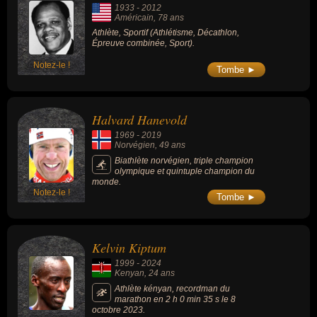
1933
-
2012
Américain
, 78 ans
Athlète, Sportif (Athlétisme, Décathlon,
Épreuve combinée, Sport).
Notez-le !
Tombe ►
Halvard Hanevold
1969
-
2019
Norvégien
, 49 ans
Biathlète norvégien, triple champion
olympique et quintuple champion du
monde.
Notez-le !
Tombe ►
Kelvin Kiptum
1999
-
2024
Kenyan
, 24 ans
Athlète kényan, recordman du
marathon en 2 h 0 min 35 s le 8
octobre 2023.