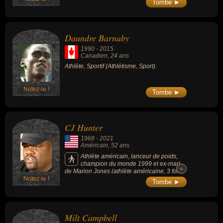
Tombe ►
olympiques de 1972 sur 10 000 mètres. Il
était le meilleur spécialiste français sur 10
000 m et en cross de la première moitié des
années 1970.
Daundre Barnaby
1990
-
2015
Canadien
, 24 ans
Athlète, Sportif (Athlétisme, Sport).
Notez-le !
Tombe ►
CJ Hunter
1968
-
2021
Américain
, 52 ans
Athlète américain, lanceur de poids,
champion du monde 1999 et ex-mari
+
+
de Marion Jones (athlète américaine, 3 fois
Notez-le !
championne du monde).
Tombe ►
Milt Campbell