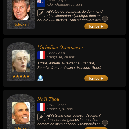
1938
-
2019
Néo-zélandais
, 80 ans
Athlète néo-zélandais de demi-fond,
triple champion olympique dont un
+
+
doublé 800 mètres-1500 mètres lors des
Notez-le !
jeux de Tokyo (1964).
Tombe ►
Micheline Ostermeyer
1922
-
2001
Française
, 78 ans
Artiste, Athlète, Musicienne, Pianiste,
Sportive (Art, Athlétisme, Musique, Sport).
Tombe ►
Noël Tijou
1941
-
2023
Francais
, 81 ans
Athlète français, coureur de fond, il
détiendra longtemps le record du
+
+
nombre de titres nationaux remportés en
Notez-le !
cross-country, participe également aux Jeux