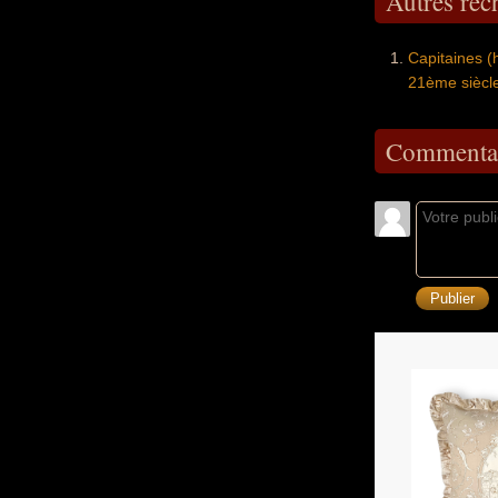
Autres re
Capitaines 
21ème siècl
Commentai