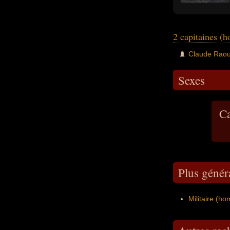
2 capitaines (
Claude Raou
Sexes
Ca
Plus génér
Militaire (h