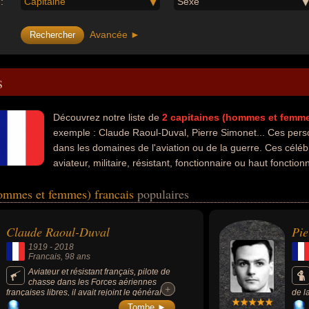
:
Capitaine
Sexe
Avancée ►
s
Découvrez notre liste de
2
capitaines (hommes et femm
exemple : Claude Raoul-Duval, Pierre Simonet... Ces perso
dans les domaines de l'aviation ou de la guerre. Ces céléb
aviateur, militaire, résistant, fonctionnaire ou haut fonction
hommes et femmes) francais
populaires
Claude Raoul-Duval
Pie
1919
-
2018
Francais
, 98 ans
Aviateur et résistant français, pilote de
chasse dans les Forces aériennes
+
+
françaises libres, il avait rejoint le général de
de l
Gaulle dès le 22 juin 1940, avait pris part au
fran
Tombe ►