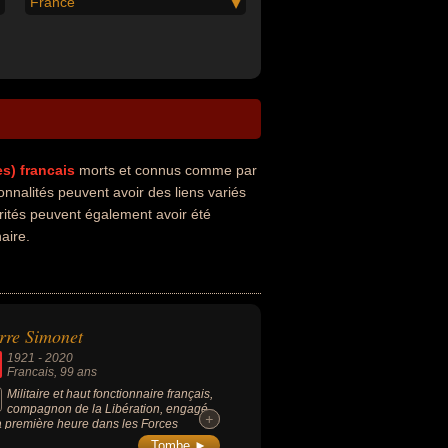
France
es)
francais
morts et connus comme par
nnalités peuvent avoir des liens variés
rités peuvent également avoir été
naire.
rre Simonet
1921
-
2020
Francais
, 99 ans
Militaire et haut fonctionnaire français,
compagnon de la Libération, engagé
+
+
a première heure dans les Forces
çaises libres au côté du général de
Tombe ►