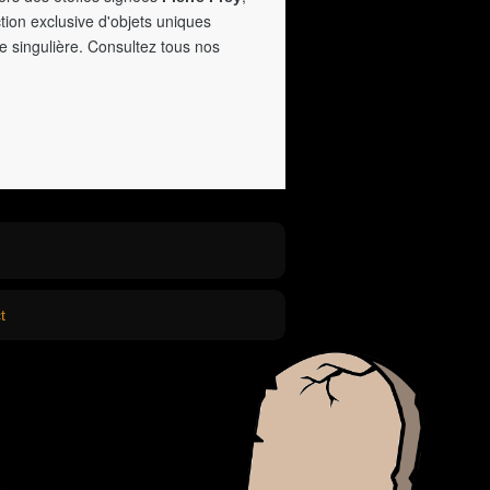
tion exclusive d'objets uniques
e singulière. Consultez tous nos
t