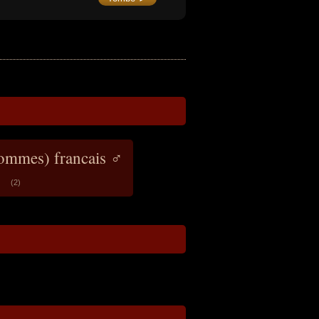
le, combattant de Bir Hakeim en 1942, il
ent après guerre administrateur colonial
fonctionnaire international. Il était l’un
3 derniers compagnons de la Libération
re vivants.
hommes) francais ♂
(2)