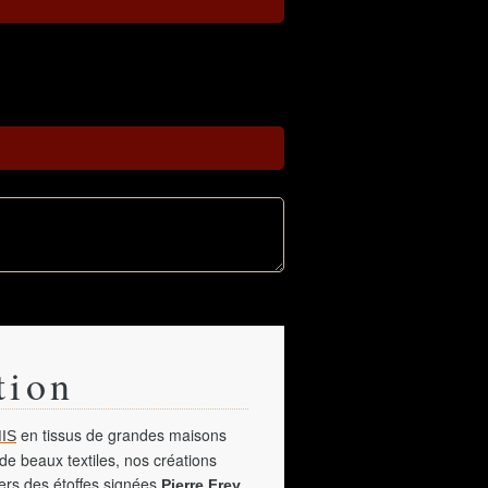
tion
en tissus de grandes maisons
IS
de beaux textiles, nos créations
vers des étoffes signées
,
Pierre Frey