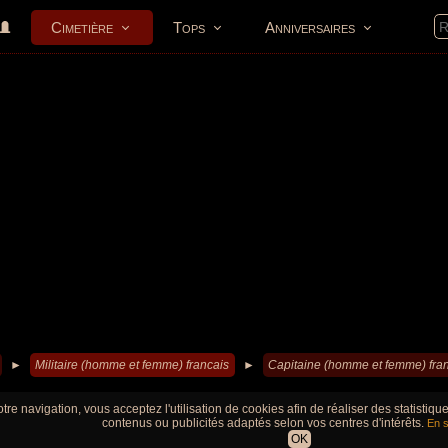
Cimetière
Tops
Anniversaires
►
Militaire (homme et femme) francais
►
Capitaine (homme et femme) fra
tre navigation, vous acceptez l'utilisation de cookies afin de réaliser des statistiq
contenus ou publicités adaptés selon vos centres d'intérêts.
En s
OK