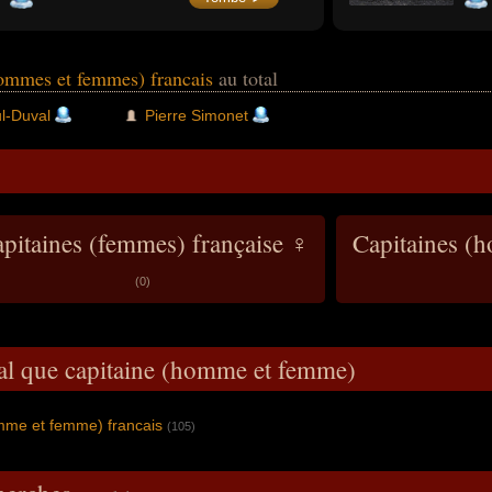
Débarquement de Normandie. Il est un
Gaul
compagnon de la Libération.
devi
puis 
des 
enco
hommes et femmes) francais
au total
l-Duval
Pierre Simonet
pitaines (femmes) française ♀
Capitaines (
(0)
al que capitaine (homme et femme)
omme et femme) francais
(105)