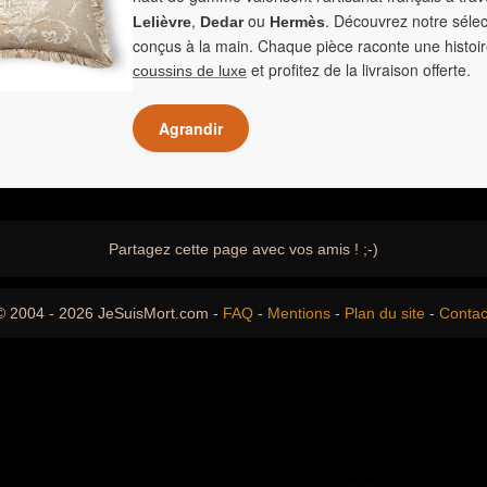
,
ou
. Découvrez notre sélec
Lelièvre
Dedar
Hermès
conçus à la main. Chaque pièce raconte une histoir
et profitez de la livraison offerte.
coussins de luxe
Agrandir
Partagez cette page avec vos amis ! ;-)
© 2004 - 2026 JeSuisMort.com -
FAQ
-
Mentions
-
Plan du site
-
Contac