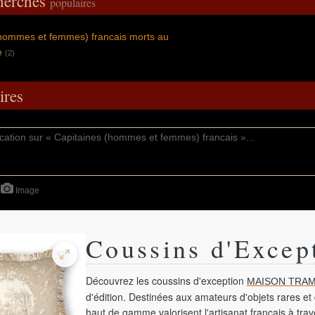
cherches
populaires
(hommes et femmes) francais morts au
e
(2)
res
Image
Coussins d'Excep
Découvrez les coussins d'exception
MAISON TRAM
d'édition. Destinées aux amateurs d'objets rares et 
haut de gamme valorisent l'artisanat français à tra