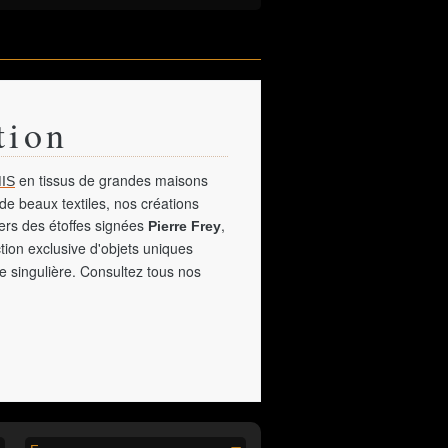
tion
en tissus de grandes maisons
IS
de beaux textiles, nos créations
vers des étoffes signées
,
Pierre Frey
tion exclusive d'objets uniques
e singulière. Consultez tous nos