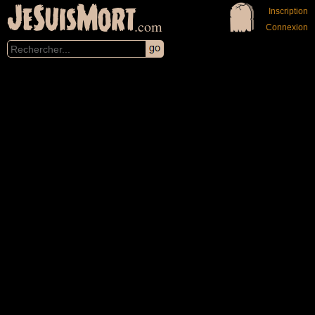
JeSuisMort
Inscription
.com
Connexion