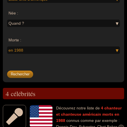
Née :
Quand ?
Morte :
en 1988
4 célébrités
Découvrez notre liste de
4
chanteur
et chanteuse
américain
morts en
1988
connus comme par exemple :
Dennis Day, Sylvester, Chet Baker,