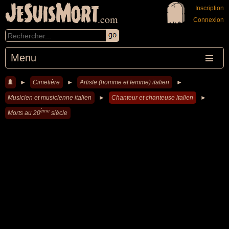
JeSuisMort
Inscription
.com
Connexion
Menu
►
Cimetière
►
Artiste (homme et femme) italien
►
Musicien et musicienne italien
►
Chanteur et chanteuse italien
►
ème
Morts au 20
siècle