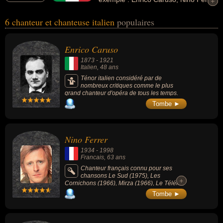
+
+
Mario Del Monaco, Herbert Pagani, Ebe Stignani, Luigi Tenco...
6 chanteur et chanteuse italien
populaires
Ces personnalités peuvent avoir des liens variés dans les
domaines de l'art, de la musique, de la peinture, de la radio, de la
sculpture ou de variétés. Ces célébrités peuvent également avoir
Enrico Caruso
été artiste, chanteur classique, chanteur d'opéra, musicien,
1873
-
1921
chanteur de variétés, compositeur, compositeur de variétés,
Italien
, 48 ans
parolier, dj, peintre ou sculpteur. En ce qui concerne leurs
Ténor italien considéré par de
nombreux critiques comme le plus
nationalités au moment de leurs morts, ils peuvent avoir été
grand chanteur d'opéra de tous les temps.
francais par exemple.
Tombe ►
Nino Ferrer
1934
-
1998
Francais
, 63 ans
Chanteur français connu pour ses
chansons Le Sud (1975), Les
+
+
Cornichons (1966), Mirza (1966), Le Téléfon
(1967) ou La Rua Madureira (1969).
Tombe ►