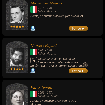
Mario Del Monaco
1915
-
1982
Italien
, 67 ans
Artiste, Chanteur, Musicien (Art, Musique).
Tombe ►
Herbert Pagani
1944
-
1988
Italien
, 44 ans
Chanteur italien de chansons
francophones, célèbre dans les
+
+
années 1960, il fut le premier DJ de Radio
Monte Carlo.
Tombe ►
Ebe Stignani
1903
-
1974
Italienne
, 71 ans
Artiste, Chanteuse, Musicienne (Art,
Musique).