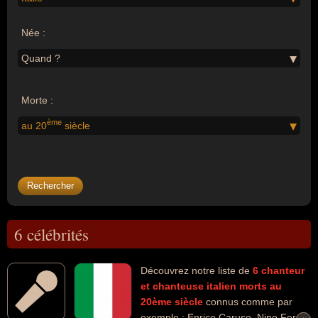
Née :
Quand ?
Morte :
ème
au 20
siècle
6 célébrités
Découvrez notre liste de
6
chanteur
et chanteuse
italien
morts au
20ème siècle
connus comme par
exemple : Enrico Caruso, Nino Ferrer,