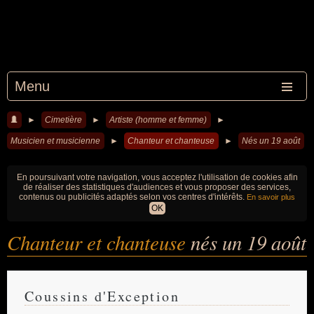
Menu
►
Cimetière
►
Artiste (homme et femme)
►
Musicien et musicienne
►
Chanteur et chanteuse
►
Nés un 19 août
En poursuivant votre navigation, vous acceptez l'utilisation de cookies afin
de réaliser des statistiques d'audiences et vous proposer des services,
contenus ou publicités adaptés selon vos centres d'intérêts.
En savoir plus
OK
Chanteur et chanteuse
nés un 19 août
Coussins d'Exception