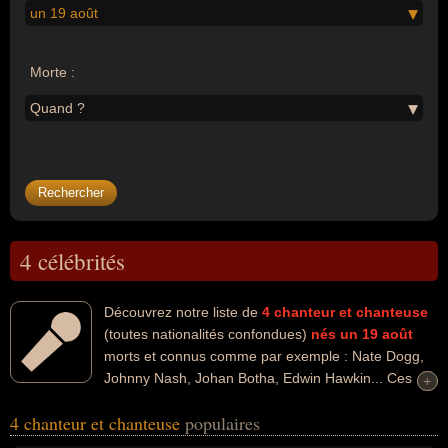
un 19 août
Morte :
Quand ?
4 célébrités
Découvrez notre liste de
4
chanteur et chanteuse
(toutes nationalités confondues)
nés un 19 août
morts et connus comme par exemple : Nate Dogg,
Johnny Nash, Johan Botha, Edwin Hawkin... Ces
+
+
personnalités peuvent avoir des liens variés dans les domaines de
4 chanteur et chanteuse
populaires
l'art, de la musique, people, du reggae, de l'opéra ou du gospel.
Ces célébrités peuvent également avoir été artiste, musicien,