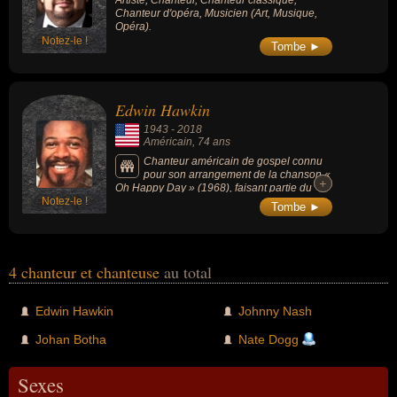
Artiste, Chanteur, Chanteur classique,
Chanteur d'opéra, Musicien (Art, Musique,
Opéra).
Notez-le !
Tombe ►
Edwin Hawkin
1943
-
2018
Américain
, 74 ans
Chanteur américain de gospel connu
pour son arrangement de la chanson «
+
+
Oh Happy Day » (1968), faisant partie du
Notez-le !
Songs of the Century (les plus grandes
Tombe ►
chansons du 21ème siècle).
4 chanteur et chanteuse
au total
Edwin Hawkin
Johnny Nash
Johan Botha
Nate Dogg
Sexes