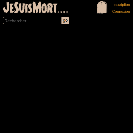
JeSuisMort
Inscription
.com
Connexion