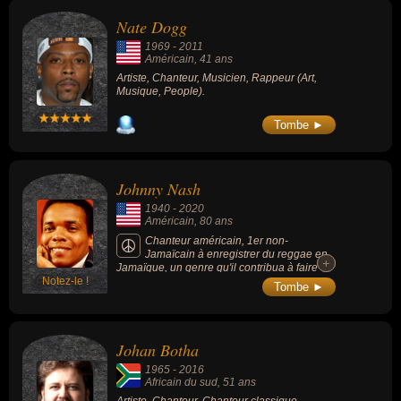
rappeur, chanteur de reggae, compositeur, guitariste, chanteur
Nate Dogg
classique, chanteur d'opéra ou chanteur de gospel. En ce qui
1969
-
2011
concerne leurs nationalités au moment de leurs morts, ils peuvent
Américain
, 41 ans
avoir été américain ou africain du sud par exemple.
Artiste, Chanteur, Musicien, Rappeur (Art,
Musique, People).
Tombe ►
Johnny Nash
1940
-
2020
Américain
, 80 ans
Chanteur américain, 1er non-
Jamaïcain à enregistrer du reggae en
+
+
Jamaïque, un genre qu'il contribua à faire
Notez-le !
découvrir au grand public avec ses succès.
Tombe ►
Son tube international « I Can See Clearly
Now » de 1972 n'est cependant pas un
reggae.
Johan Botha
1965
-
2016
Africain du sud
, 51 ans