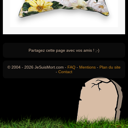
Partagez cette page avec vos amis ! ;-)
© 2004 - 2026 JeSuisMort.com -
FAQ
-
Mentions
-
Plan du site
-
Contact