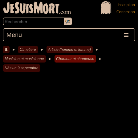
JeSuisMort
Inscription
.com
Connexion
Menu
►
Cimetière
►
Artiste (homme et femme)
►
Musicien et musicienne
►
Chanteur et chanteuse
►
Nés un 9 septembre