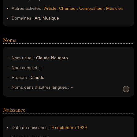
Autres activités :
Artiste
,
Chanteur
,
Compositeur
,
Musicien
Domaines :
Art, Musique
Noms
Nom usuel :
Claude Nougaro
Nom complet :
--
Prénom :
Claude
Noms dans d'autres langues :
--
+
+
Homonymes :
0
(aucun)
Naissance
Nom de famille :
Nougaro
Pseudonyme :
--
Date de naissance :
9 septembre
1929
Surnom :
--