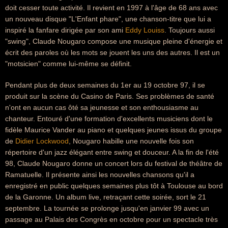
doit cesser toute activité. Il revient en 1997 à l'âge de 68 ans avec
un nouveau disque "L'Enfant phare", une chanson-titre que lui a
inspiré la fanfare dirigée par son ami
Eddy Louiss
. Toujours aussi
"swing", Claude Nougaro compose une musique pleine d'énergie et
écrit des paroles où les mots se jouent les uns des autres. Il est un
"motsicien" comme lui-même se définit.
Pendant plus de deux semaines du 1er au 19 octobre 97, il se
produit sur la scène du Casino de Paris. Ses problèmes de santé
n'ont en aucun cas ôté sa jeunesse et son enthousiasme au
chanteur. Entouré d'une formation d'excellents musiciens dont le
fidèle Maurice Vander au piano et quelques jeunes issus du groupe
de
Didier Lockwood
, Nougaro habille une nouvelle fois son
répertoire d'un jazz élégant entre swing et douceur. A la fin de l'été
98, Claude Nougaro donne un concert lors du festival de théâtre de
Ramatuelle. Il présente ainsi les nouvelles chansons qu'il a
enregistré en public quelques semaines plus tôt à Toulouse au bord
de la Garonne. Un album live, retraçant cette soirée, sort le 21
septembre. La tournée se prolonge jusqu'en janvier 99 avec un
passage au Palais des Congrès en octobre pour un spectacle très