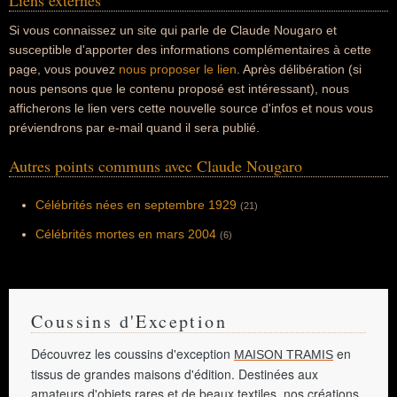
Liens externes
Si vous connaissez un site qui parle de Claude Nougaro et
susceptible d'apporter des informations complémentaires à cette
page, vous pouvez
nous proposer le lien
. Après délibération (si
nous pensons que le contenu proposé est intéressant), nous
afficherons le lien vers cette nouvelle source d'infos et nous vous
préviendrons par e-mail quand il sera publié.
Autres points communs avec Claude Nougaro
Célébrités nées en septembre 1929
(21)
Célébrités mortes en mars 2004
(6)
Coussins d'Exception
Découvrez les coussins d'exception
en
MAISON TRAMIS
tissus de grandes maisons d'édition. Destinées aux
amateurs d'objets rares et de beaux textiles, nos créations