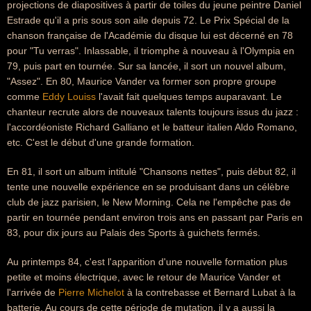
projections de diapositives à partir de toiles du jeune peintre Daniel
Estrade qu'il a pris sous son aile depuis 72. Le Prix Spécial de la
chanson française de l'Académie du disque lui est décerné en 78
pour "Tu verras". Inlassable, il triomphe à nouveau à l'Olympia en
79, puis part en tournée. Sur sa lancée, il sort un nouvel album,
"Assez". En 80, Maurice Vander va former son propre groupe
comme
Eddy Louiss
l'avait fait quelques temps auparavant. Le
chanteur recrute alors de nouveaux talents toujours issus du jazz :
l'accordéoniste Richard Galliano et le batteur italien Aldo Romano,
etc. C'est le début d'une grande formation.
En 81, il sort un album intitulé "Chansons nettes", puis début 82, il
tente une nouvelle expérience en se produisant dans un célèbre
club de jazz parisien, le New Morning. Cela ne l'empêche pas de
partir en tournée pendant environ trois ans en passant par Paris en
83, pour dix jours au Palais des Sports à guichets fermés.
Au printemps 84, c'est l'apparition d'une nouvelle formation plus
petite et moins électrique, avec le retour de Maurice Vander et
l'arrivée de
Pierre Michelot
à la contrebasse et Bernard Lubat à la
batterie. Au cours de cette période de mutation, il y a aussi la