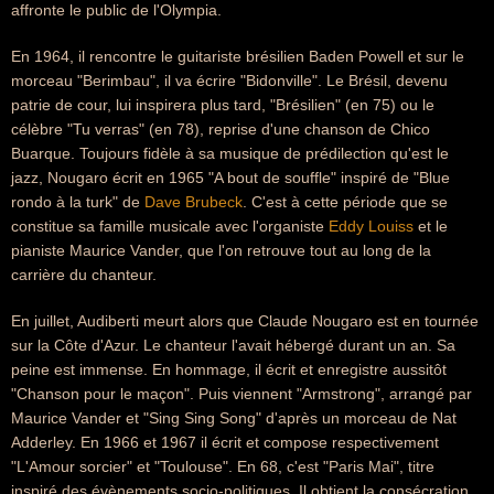
affronte le public de l'Olympia.
En 1964, il rencontre le guitariste brésilien Baden Powell et sur le
morceau "Berimbau", il va écrire "Bidonville". Le Brésil, devenu
patrie de cour, lui inspirera plus tard, "Brésilien" (en 75) ou le
célèbre "Tu verras" (en 78), reprise d'une chanson de Chico
Buarque. Toujours fidèle à sa musique de prédilection qu'est le
jazz, Nougaro écrit en 1965 "A bout de souffle" inspiré de "Blue
rondo à la turk" de
Dave Brubeck
. C'est à cette période que se
constitue sa famille musicale avec l'organiste
Eddy Louiss
et le
pianiste Maurice Vander, que l'on retrouve tout au long de la
carrière du chanteur.
En juillet, Audiberti meurt alors que Claude Nougaro est en tournée
sur la Côte d'Azur. Le chanteur l'avait hébergé durant un an. Sa
peine est immense. En hommage, il écrit et enregistre aussitôt
"Chanson pour le maçon". Puis viennent "Armstrong", arrangé par
Maurice Vander et "Sing Sing Song" d'après un morceau de Nat
Adderley. En 1966 et 1967 il écrit et compose respectivement
"L'Amour sorcier" et "Toulouse". En 68, c'est "Paris Mai", titre
inspiré des évènements socio-politiques. Il obtient la consécration