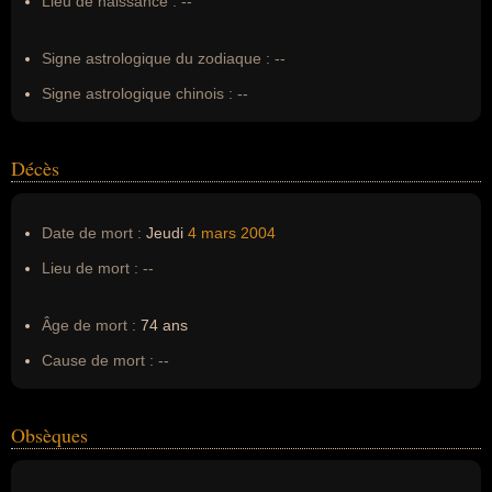
Lieu de naissance :
--
Erreurs d'écriture :
Claude nougarou, nougarou, claude
NOUGAROU, claude nougarot, claude noougaro
Signe astrologique du zodiaque :
--
Signe astrologique chinois :
--
Décès
Date de mort :
Jeudi
4 mars
2004
Lieu de mort :
--
Âge de mort :
74 ans
Cause de mort :
--
Obsèques