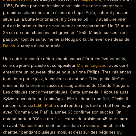
1955, l'artiste parvient à vaincre sa timidité et ose chanter ses
premières chansons sur la scène du Lapin Agile, cabaret parisien
situé sur la butte Montmartre. Il y crée en 58, "Il y avait une ville"
qui est le premier titre de son premier enregistrement. Un 33 tours
25 cm de neuf chansons est gravé en 1959. Mais le succès n'est
pas pour tout de suite, même si Nougaro fait le lever de rideau de
Dalida
le temps d'une tournée.
Une autre rencontre déterminante va accélérer les événements,
celle du jeune pianiste et compositeur
Michel Legrand
, avec qui il
enregistre un nouveau disque pour la firme Philips. Très influencés
tous deux par le jazz, la couleur est donnée. "Une petite fille" est
donc en 62 le premier succès discographique de Claude Nougaro.
Les critiques sont dithyrambiques. Cette année-là, il épouse aussi
Sylvie rencontrée au Lapin Agile. Elle lui donne une fille, Cécile. Il
rencontre aussi
Edith Piaf
à qui il rendra plus tard un bel hommage
avec "Comme une Piaf". L'année 63 confirme son succès. On
entend partout "Cécile ma fille", extrait du troisième 45 tours paru
en avril. Malheureusement, un accident de voiture immobilise le
chanteur pendant plusieurs mois, et c'est sur des béquilles qu'il