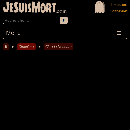
JeSuisMort
Inscription
.com
Connexion
Menu
►
Cimetière
►
Claude Nougaro