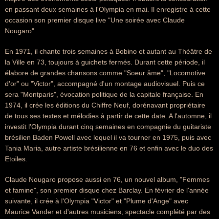
en passant deux semaines à l'Olympia en mai. Il enregistre à cette
occasion son premier disque live "Une soirée avec Claude
Nougaro".
En 1971, il chante trois semaines à Bobino et autant au Théâtre de
la Ville en 73, toujours à guichets fermés. Durant cette période, il
élabore de grandes chansons comme "Soeur âme", "Locomotive
d'or" ou "Victor", accompagné d'un montage audiovisuel. Puis ce
sera "Montparis", évocation politique de la capitale française. En
1974, il crée les éditions du Chiffre Neuf, dorénavant propriétaire
de tous ses textes et mélodies à partir de cette date. A l'automne, il
investit l'Olympia durant cinq semaines en compagnie du guitariste
brésilien Baden Powell avec lequel il va tourner en 1975, puis avec
Tania Maria, autre artiste brésilienne en 76 et enfin avec le duo des
Etoiles.
Claude Nougaro propose aussi en 76, un nouvel album, "Femmes
et famine", son premier disque chez Barclay. En février de l'année
suivante, il crée à l'Olympia "Victor" et "Plume d'Ange" avec
Maurice Vander et d'autres musiciens, spectacle complété par des