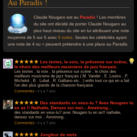
Au Paradis !
Claude Nougaro est au
Paradis
! Les membres
du site ont décidé de porter Claude Nougaro au
plus haut niveau du site en lui attribuant une note
moyenne de 5 sur 5 avec
5 notes
. Seules les célébrités ayant
une note de 4 ou + peuvent prétendre à une place au Paradis.
Les textes, la voix, la présence sur scène,
le choix des meilleurs musiciens de jazz français.
Les textes , la voix , la présence sur scène , le choix des
meilleurs musiciens de jazz français ( M. Vander , E .Louiss , P.
Michelot , B . Lubat , R. Galliano etc...) enfin tout ce qui en a fait
l'un des plus grands de la chanson française .
Commentez
-
il y a 7 ans
Des standards en veux-tu ? Avec Nougaro tu
en as !! Nathalie, Dansez sur moi... Amstrong...
des standards en veux-tu? avec Nougaro tu en as!! nathalie,
dansez sur moi... Amstrong...
Commentez
-
il y a 7 ans
Jongleur de mots