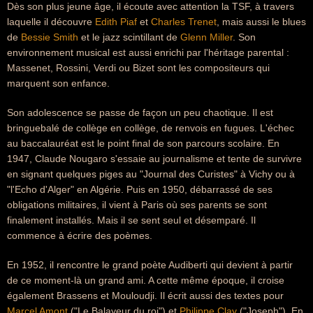
Dès son plus jeune âge, il écoute avec attention la TSF, à travers
laquelle il découvre
Edith Piaf
et
Charles Trenet
, mais aussi le blues
de
Bessie Smith
et le jazz scintillant de
Glenn Miller
. Son
environnement musical est aussi enrichi par l'héritage parental :
Massenet, Rossini, Verdi ou Bizet sont les compositeurs qui
marquent son enfance.
Son adolescence se passe de façon un peu chaotique. Il est
bringuebalé de collège en collège, de renvois en fugues. L'échec
au baccalauréat est le point final de son parcours scolaire. En
1947, Claude Nougaro s'essaie au journalisme et tente de survivre
en signant quelques piges au "Journal des Curistes" à Vichy ou à
"l'Echo d'Alger" en Algérie. Puis en 1950, débarrassé de ses
obligations militaires, il vient à Paris où ses parents se sont
finalement installés. Mais il se sent seul et désemparé. Il
commence à écrire des poèmes.
En 1952, il rencontre le grand poète Audiberti qui devient à partir
de ce moment-là un grand ami. A cette même époque, il croise
également Brassens et Mouloudji. Il écrit aussi des textes pour
Marcel Amont
("Le Balayeur du roi") et
Philippe Clay
("Joseph"). En