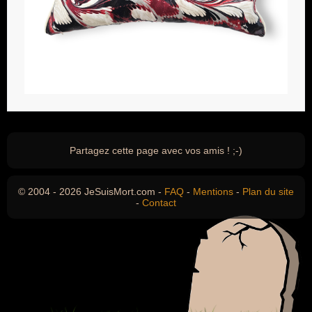
Partagez cette page avec vos amis ! ;-)
© 2004 - 2026 JeSuisMort.com -
FAQ
-
Mentions
-
Plan du site
-
Contact