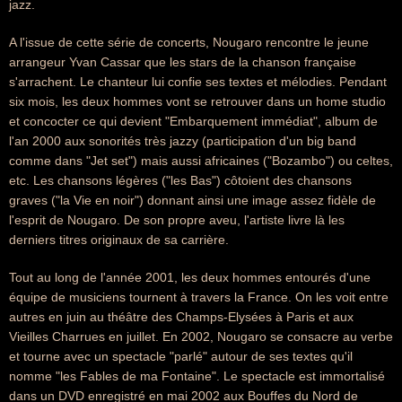
jazz.
A l'issue de cette série de concerts, Nougaro rencontre le jeune
arrangeur Yvan Cassar que les stars de la chanson française
s'arrachent. Le chanteur lui confie ses textes et mélodies. Pendant
six mois, les deux hommes vont se retrouver dans un home studio
et concocter ce qui devient "Embarquement immédiat", album de
l'an 2000 aux sonorités très jazzy (participation d'un big band
comme dans "Jet set") mais aussi africaines ("Bozambo") ou celtes,
etc. Les chansons légères ("les Bas") côtoient des chansons
graves ("la Vie en noir") donnant ainsi une image assez fidèle de
l'esprit de Nougaro. De son propre aveu, l'artiste livre là les
derniers titres originaux de sa carrière.
Tout au long de l'année 2001, les deux hommes entourés d'une
équipe de musiciens tournent à travers la France. On les voit entre
autres en juin au théâtre des Champs-Elysées à Paris et aux
Vieilles Charrues en juillet. En 2002, Nougaro se consacre au verbe
et tourne avec un spectacle "parlé" autour de ses textes qu'il
nomme "les Fables de ma Fontaine". Le spectacle est immortalisé
dans un DVD enregistré en mai 2002 aux Bouffes du Nord de