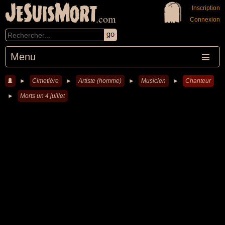
JeSuisMort
Inscription
.com
Connexion
Menu
►
Cimetière
►
Artiste (homme)
►
Musicien
►
Chanteur
►
Morts un 4 juillet