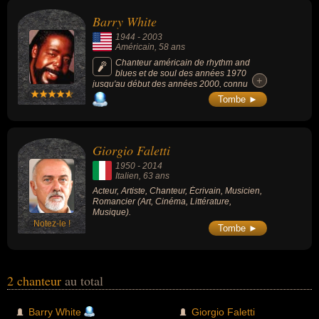
célébrités peuvent également avoir été arrangeur musical, artiste,
Barry White
chanteur de blues, chanteur de soul, compositeur, homme d'affaire,
1944
-
2003
musicien, parolier, producteur, producteur de musique, producteur
Américain
, 58 ans
de musique soul, acteur, écrivain ou romancier. En ce qui concerne
Chanteur américain de rhythm and
blues et de soul des années 1970
leurs nationalités au moment de leurs morts, ils peuvent avoir été
+
+
jusqu'au début des années 2000, connu
américain ou italien par exemple.
pour sa voix grave et suave, et ses chansons
Tombe ►
« Never Never Gonna Give Ya Up » (1973), «
Can't Get Enough of Your Love, Babe »
(1974) ou « You're the First, the Last, My
Everything » (1974).
Giorgio Faletti
1950
-
2014
Italien
, 63 ans
Acteur, Artiste, Chanteur, Écrivain, Musicien,
Romancier (Art, Cinéma, Littérature,
Musique).
Notez-le !
Tombe ►
2 chanteur
au total
Barry White
Giorgio Faletti