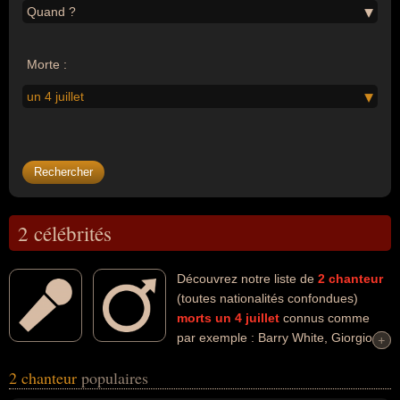
Quand ?
Morte :
un 4 juillet
2 célébrités
Découvrez notre liste de
2
chanteur
(toutes nationalités confondues)
morts un 4 juillet
connus comme
par exemple : Barry White, Giorgio
+
+
Faletti... Ces personnalités (de sexe masculin) peuvent avoir des
2 chanteur
populaires
liens variés dans les domaines de l'art, du blues, de la musique, du
rhythm and blues, de la soul, du cinéma ou de la littérature. Ces