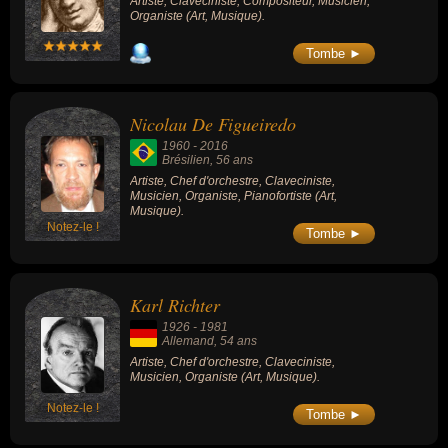
Artiste, Claveciniste, Compositeur, Musicien,
Organiste (Art, Musique).
Tombe ►
Nicolau De Figueiredo
1960
-
2016
Brésilien
, 56 ans
Artiste, Chef d'orchestre, Claveciniste,
Musicien, Organiste, Pianofortiste (Art,
Musique).
Notez-le !
Tombe ►
Karl Richter
1926
-
1981
Allemand
, 54 ans
Artiste, Chef d'orchestre, Claveciniste,
Musicien, Organiste (Art, Musique).
Notez-le !
Tombe ►