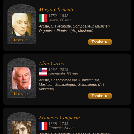
Muzio Clementi
1752
-
1832
Italien
, 80 ans
Artiste, Claveciniste, Compositeur, Musicien,
Organiste, Pianiste (Art, Musique).
Notez-le !
Tombe ►
Alan Curtis
1934
-
2015
Américain
, 80 ans
Artiste, Chef d'orchestre, Claveciniste,
Musicien, Musicologue, Scientifique (Art,
Musique).
Notez-le !
Tombe ►
François Couperin
1668
-
1733
Francais
, 64 ans