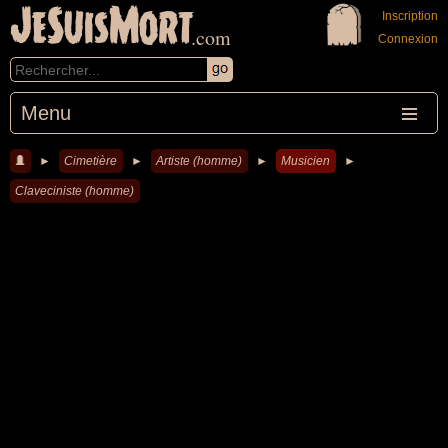
JeSuisMort
Inscription
.com
Connexion
Menu
►
Cimetière
►
Artiste (homme)
►
Musicien
►
Claveciniste (homme)