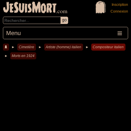
JeSuisMort
Inscription
.com
Connexion
Menu
►
Cimetière
►
Artiste (homme) italien
►
Compositeur italien
►
Morts en 1924