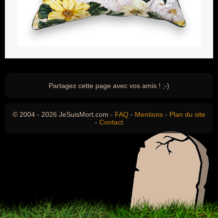
Partagez cette page avec vos amis ! ;-)
© 2004 - 2026 JeSuisMort.com -
FAQ
-
Mentions
-
Plan du site
-
Contact