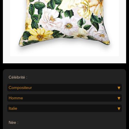
Célébrité :
Compositeur
Homme
Italie
Née :