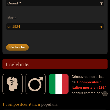
Quand ?
Morte :
en 1924
1 célébrité
Découvrez notre liste
de
1
compositeur
italien
morts en 1924
connus comme par
+
+
exemple : Giacomo Puccini... Ces personnalités (de sexe masculin)
1 compositeur italien
populaire
peuvent avoir des liens variés dans les domaines de l'art ou de la
musique. Ces célébrités peuvent également avoir été artiste.