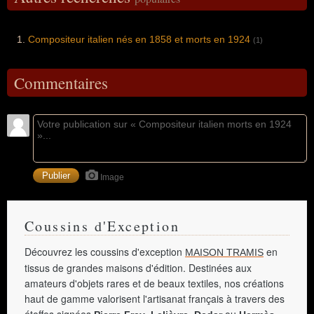
Compositeur italien nés en 1858 et morts en 1924
(1)
Commentaires
Image
Coussins d'Exception
Découvrez les coussins d'exception
en
MAISON TRAMIS
tissus de grandes maisons d'édition. Destinées aux
amateurs d'objets rares et de beaux textiles, nos créations
haut de gamme valorisent l'artisanat français à travers des
étoffes signées
,
,
ou
.