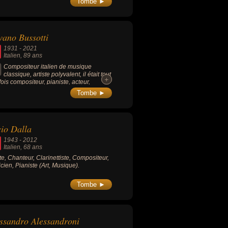
Tombe ►
vano Bussotti
1931
-
2021
Italien
, 89 ans
Compositeur italien de musique
classique, artiste polyvalent, il était tout
+
+
 fois compositeur, pianiste, acteur,
inateur, dramaturge, metteur en scène,
Tombe ►
ographe, costumier….
io Dalla
1943
-
2012
Italien
, 68 ans
ste, Chanteur, Clarinettiste, Compositeur,
cien, Pianiste (Art, Musique).
Tombe ►
ssandro Alessandroni