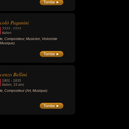
Tombe ►
colò Paganini
???? - ????
Italien
ste, Compositeur, Musicien, Violoniste
, Musique).
Tombe ►
cenzo Bellini
1801
-
1835
Italien
, 33 ans
ste, Compositeur (Art, Musique).
Tombe ►