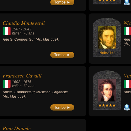
Tombe ►
Claudio Monteverdi
Nic
1567
-
1643
Italien
, 76 ans
Artiste, Compositeur (Art, Musique).
Arti
(Art
Notez-le !
Tombe ►
Francesco Cavalli
Vin
1602
-
1676
Italien
, 73 ans
Artiste, Compositeur, Musicien, Organiste
Arti
(Art, Musique).
Tombe ►
Pino Daniele