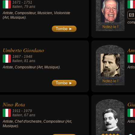
1671
-
1751
Italien
, 79 ans
Artiste, Compositeur, Musicien, Violoniste
(Art, Musique).
comp
Notez-le !
spag
Tombe ►
Pour
quel
Brut
l'Oue
Umberto Giordano
Ami
1867
-
1948
Italien
, 81 ans
Artiste, Compositeur (Art, Musique).
Arti
Notez-le !
Tombe ►
Nino Rota
Gi
1911
-
1979
Italien
, 67 ans
Artiste, Chef d'orchestre, Compositeur (Art,
Arti
Musique).