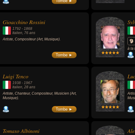
Tombe ►
Gioacchino Rossini
Syl
1792
-
1868
Italien
, 76 ans
Artiste, Compositeur (Art, Musique).
à la
dess
Tombe ►
scén
Luigi Tenco
Luc
1938
-
1967
Italien
, 28 ans
Artiste, Chanteur, Compositeur, Musicien (Art,
Arti
Musique).
Musi
Tombe ►
Tomaso Albinoni
Ale