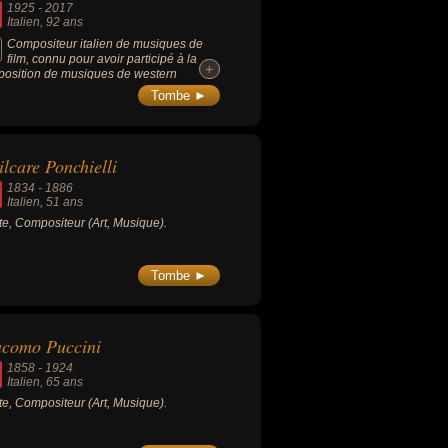
1925
-
2017
Italien
, 92 ans
Compositeur italien de musiques de
film, connu pour avoir participé à la
+
+
osition de musiques de western
hettis (notamment de Sergio Leone) : «
Tombe ►
 une poignée de dollars, « Et pour
ques dollars de plus », « Le Bon, la
e et le Truand », « Il était une fois dans
st », etc.
lcare Ponchielli
1834
-
1886
Italien
, 51 ans
ste, Compositeur (Art, Musique).
Tombe ►
acomo Puccini
1858
-
1924
Italien
, 65 ans
ste, Compositeur (Art, Musique).