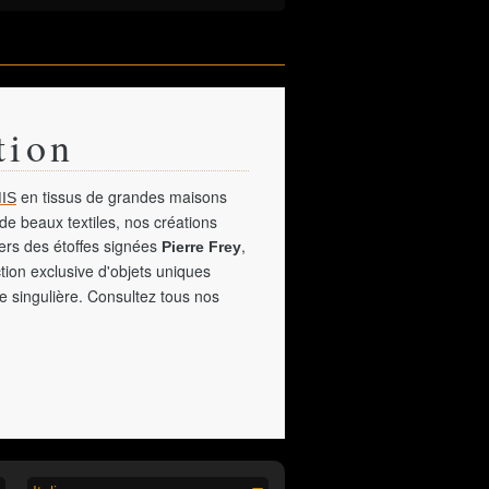
tion
en tissus de grandes maisons
IS
de beaux textiles, nos créations
vers des étoffes signées
,
Pierre Frey
tion exclusive d'objets uniques
e singulière. Consultez tous nos