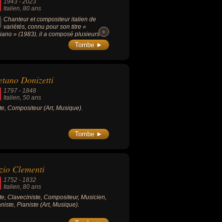
1943
-
2023
Italien
, 80 ans
Chanteur et compositeur italien de
variétés, connu pour son titre «
+
+
aliano » (1983), il a composé plusieurs
es marquants de la musique française
Tombe ►
e « Laissez-moi danser » (1979, de
da), « En chantant » (1978, de Michel
ou) ou encore « Derrière l’amour »
6, de Johnny Hallyday).
tano Donizetti
1797
-
1848
Italien
, 50 ans
ste, Compositeur (Art, Musique).
Tombe ►
io Clementi
1752
-
1832
Italien
, 80 ans
ste, Claveciniste, Compositeur, Musicien,
niste, Pianiste (Art, Musique).