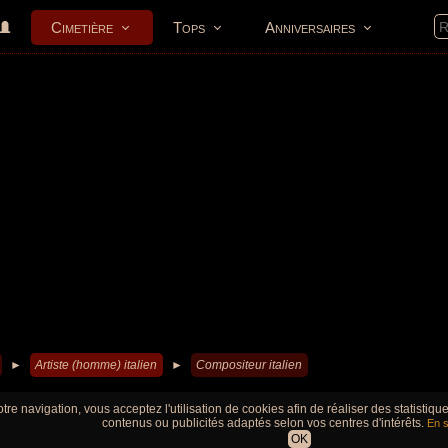
Cimetière
Tops
Anniversaires
►
Artiste (homme) italien
►
Compositeur italien
tre navigation, vous acceptez l'utilisation de cookies afin de réaliser des statistiq
contenus ou publicités adaptés selon vos centres d'intérêts.
En s
OK