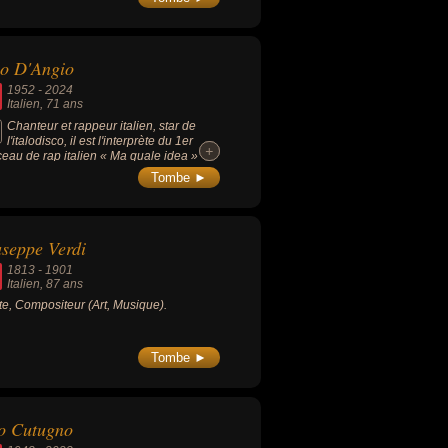
o D'Angio
1952
-
2024
Italien
, 71 ans
Chanteur et rappeur italien, star de
l'italodisco, il est l'interprète du 1er
+
+
eau de rap italien « Ma quale idea »
0).
Tombe ►
seppe Verdi
1813
-
1901
Italien
, 87 ans
ste, Compositeur (Art, Musique).
Tombe ►
o Cutugno