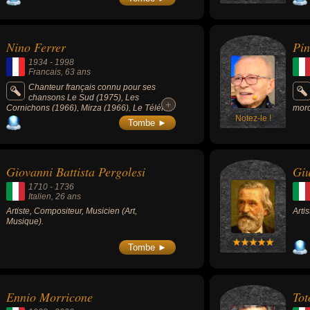
Nino Ferrer
Pin
1934
-
1998
Francais
, 63 ans
Chanteur français connu pour ses
chansons Le Sud (1975), Les
+
+
Cornichons (1966), Mirza (1966), Le Téléfon
morc
(1967) ou La Rua Madureira (1969).
Notez-le !
(198
Tombe ►
Giovanni Battista Pergolesi
Giu
1710
-
1736
Italien
, 26 ans
Artiste, Compositeur, Musicien (Art,
Arti
Musique).
Tombe ►
Ennio Morricone
Tot