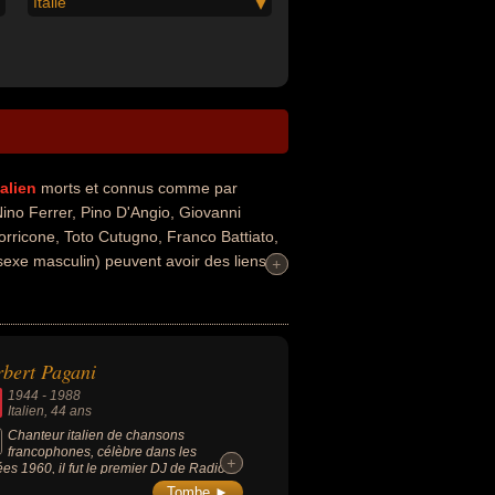
Italie
talien
morts et connus comme par
Nino Ferrer, Pino D'Angio, Giovanni
orricone, Toto Cutugno, Franco Battiato,
sexe masculin) peuvent avoir des liens
+
+
, de la sculpture, de variétés, du rap, du
. Ces célébrités peuvent également avoir
, sculpteur, parolier, homme d'affaire,
ositeur de musique classique,
bert Pagani
p. En ce qui concerne leurs nationalités
1944
-
1988
Italien
, 44 ans
Chanteur italien de chansons
francophones, célèbre dans les
+
+
es 1960, il fut le premier DJ de Radio
e Carlo.
Tombe ►