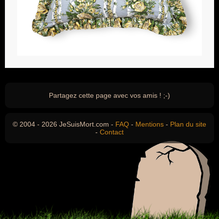
Partagez cette page avec vos amis ! ;-)
© 2004 - 2026 JeSuisMort.com -
FAQ
-
Mentions
-
Plan du site
-
Contact