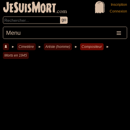
JeSuisMort
Inscription
.com
Connexion
Menu
►
Cimetière
►
Artiste (homme)
►
Compositeur
►
Morts en 1945