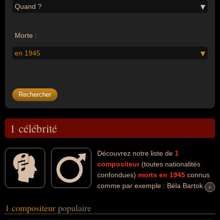
Quand ?
Morte :
en 1945
1 célébrité
Découvrez notre liste de
1
compositeur
(toutes nationalités
confondues)
morts en 1945
connus
comme par exemple : Béla Bartok...
+
+
Ces personnalités (de sexe masculin) peuvent avoir des liens
1 compositeur
populaire
variés dans les domaines de l'art, de l'enseignement, de la
ethnomusicologie, de la musicologie, de la musique, de la musique