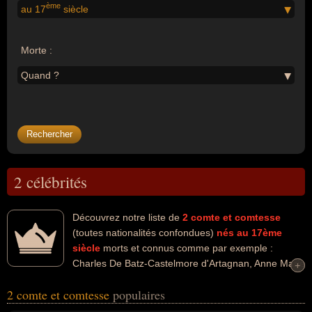
ème
au 17
siècle
Morte :
Quand ?
2 célébrités
Découvrez notre liste de
2
comte et comtesse
(toutes nationalités confondues)
nés au 17ème
siècle
morts et connus comme par exemple :
Charles De Batz-Castelmore d'Artagnan, Anne Marie
+
+
Louise D'Orléans de Montpensier... Ces personnalités peuvent
2 comte et comtesse
populaires
avoir des liens variés dans les domaines de la guerre ou de
l'histoire. Ces célébrités peuvent également avoir été homme