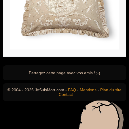
Partagez cette page avec vos amis ! ;-)
© 2004 - 2026 JeSuisMort.com -
FAQ
-
Mentions
-
Plan du site
-
Contact