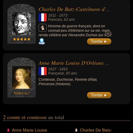
d'état, militaire, duc ou prince. En ce qui concerne leurs nationalités
Charles De Batz-Castelmore d'Artagnan
au moment de leurs morts, ils peuvent avoir été francais par
1611
-
1673
exemple.
Francais
, 62 ans
Homme de guerre français, dont on
connait peu d'élément sur sa vie, mais
+
+
rendu célèbre par Alexandre Dumas qui s'est
inspiré des mémoires du Comte d'Artagnan
Tombe ►
pour composer son personnage de
d'Artagnan, héros de trois récits publiés entre
1844 et 1850 et dont le plus connu est « Les
Trois Mousquetaires ».
Anne Marie Louise D'Orléans de Montpensier
1627
-
1693
Française
, 65 ans
Comtesse, Duchesse, Femme d'état,
Princesse (Histoire).
Notez-la !
Tombe ►
2 comte et comtesse
au total
Anne Marie Louise
Charles De Batz-