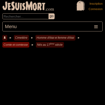
JeSuisMort
Inscription
.com
Connexion
Menu
►
Cimetière
►
Homme d'état et femme d'état
►
ème
Comte et comtesse
►
Nés au 17
siècle