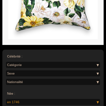
Célébrité :
Catégorie
Sexe
Nationalité
Née :
en 1746