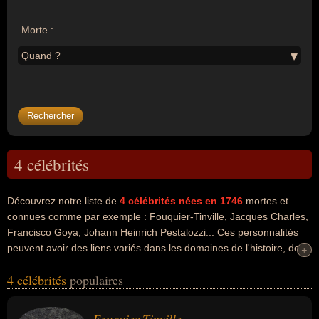
Morte :
Quand ?
4 célébrités
Découvrez notre liste de
4
célébrités nées en 1746
mortes et
connues comme par exemple : Fouquier-Tinville, Jacques Charles,
Francisco Goya, Johann Heinrich Pestalozzi... Ces personnalités
peuvent avoir des liens variés dans les domaines de l'histoire, de
+
+
l'invention, de la science, de l'art ou de la peinture. Ces célébrités
4 célébrités
populaires
peuvent également avoir été homme politique, révolutionnaire,
chimiste, inventeur, physicien, scientifique, artiste, graveur, peintre
ou pédagogue. En ce qui concerne leurs nationalités au moment