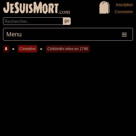
JeSuisMort
Inscription
.com
Connexion
Menu
►
Cimetière
►
Célébrités nées en 1746