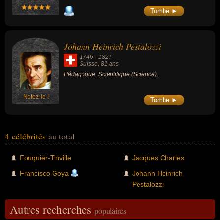
Tombe ►
Johann Heinrich Pestalozzi
1746
-
1827
Suisse
, 81 ans
Pédagogue, Scientifique (Science).
Notez-le !
Tombe ►
4 célébrités
au total
Fouquier-Tinville
Jacques Charles
Francisco Goya
Johann Heinrich
Pestalozzi
Autres recherches
populaires