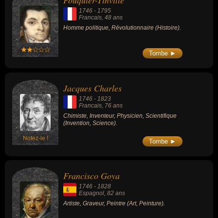
Fouquier-Tinville
de leurs morts, ils peuvent avoir été francais, espagnol ou suisse
1746
-
1795
par exemple.
Francais
, 48 ans
Homme politique, Révolutionnaire (Histoire).
Tombe ►
Jacques Charles
1746
-
1823
Francais
, 76 ans
Chimiste, Inventeur, Physicien, Scientifique
(Invention, Science).
Notez-le !
Tombe ►
Francisco Goya
1746
-
1828
Espagnol
, 82 ans
Artiste, Graveur, Peintre (Art, Peinture).