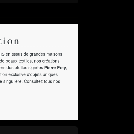
tion
en tissus de grandes maisons
IS
de beaux textiles, nos créations
vers des étoffes signées
,
Pierre Frey
tion exclusive d'objets uniques
e singulière. Consultez tous nos