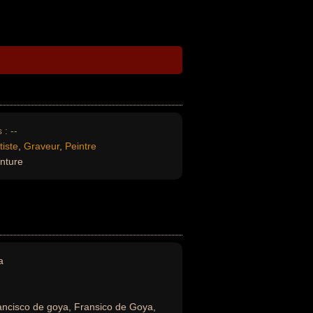
 :
--
tiste
,
Graveur
,
Peintre
inture
a
ancisco de goya, Fransico de Goya,