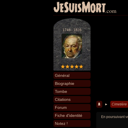
JeSuisMort
.com
1746 - 1828
Général
Biographie
Tombe
Citations
►
Cimetière
Forum
Fiche d'identité
En poursuivant vo
Notez !