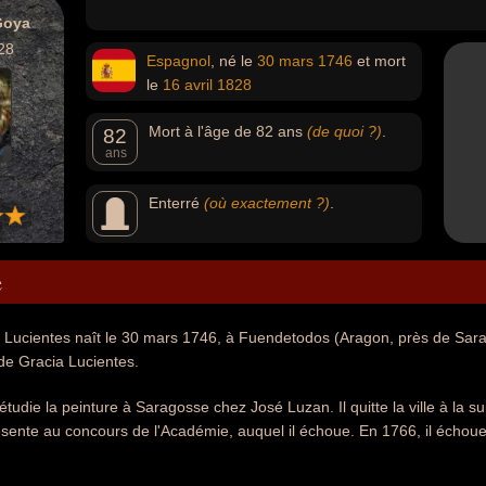
Goya
28
Espagnol
, né le
30 mars
1746
et mort
le
16 avril
1828
Mort à l'âge de 82 ans
(de quoi ?)
.
82
ans
Enterré
(où exactement ?)
.
e
Lucientes naît le 30 mars 1746, à Fuendetodos (Aragon, près de Sarago
de Gracia Lucientes.
tudie la peinture à Saragosse chez José Luzan. Il quitte la ville à la su
sente au concours de l'Académie, auquel il échoue. En 1766, il échoue