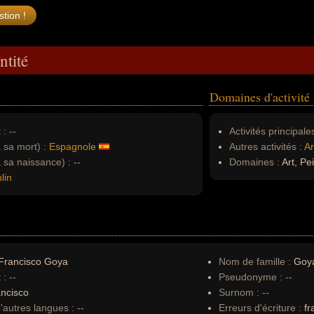
ntité
Domaines d'activité
 :
--
Activités principales
à sa mort) :
Espagnole
Autres activités :
Ar
à sa naissance) :
--
Domaines :
Art, Pe
lin
Francisco Goya
Nom de famille :
Goy
 :
--
Pseudonyme :
--
ncisco
Surnom :
--
autres langues :
--
Erreurs d'écriture :
fr