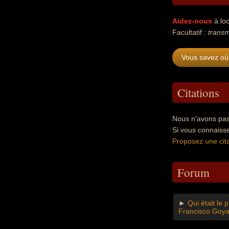
Aidez-nous
à loc
Facultatif :
transm
Vous savez où
Citations
Nous n'avons pas
Si vous connaiss
Proposez une cita
Forum
►
Qui était le
Francisco Goya