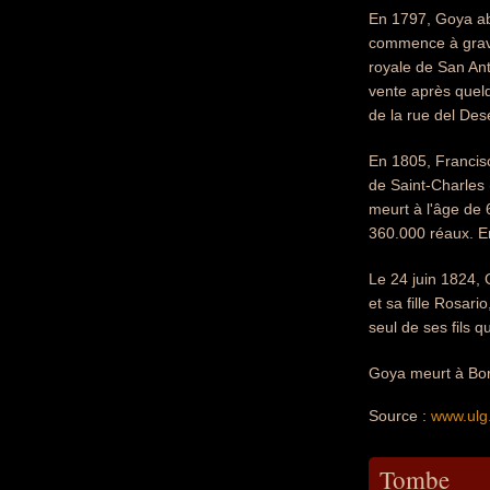
En 1797, Goya ab
commence à graver
royale de San Anto
vente après quel
de la rue del Des
En 1805, Francis
de Saint-Charles 
meurt à l'âge de 
360.000 réaux. En
Le 24 juin 1824, 
et sa fille Rosari
seul de ses fils q
Goya meurt à Bor
Source :
www.ulg
Tombe