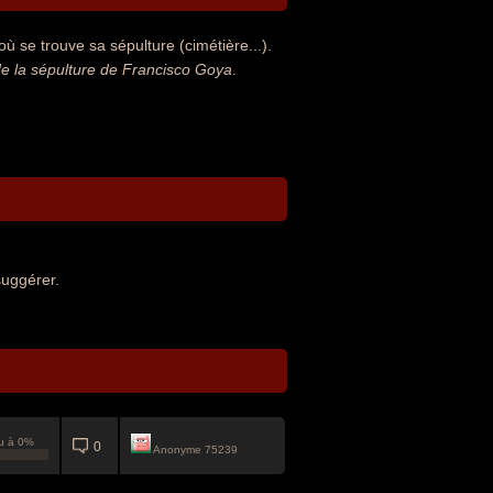
ù se trouve sa sépulture (cimétière...).
e la sépulture de Francisco Goya
.
suggérer.
u à 0%
0
Anonyme 75239