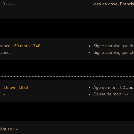
:
0
josé de goya, Franci
(aucun)
sance :
30 mars
1746
Signe astrologique d
sance :
--
Signe astrologique ch
 :
16 avril
1828
Âge de mort :
82 ans
:
--
Cause de mort :
--
èques :
--