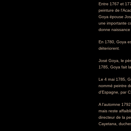
Entre 1767 et 1770
peinture de l'Acad
Goya épouse Jose
une importante c
donne naissance 
En 1780, Goya es
déteriorent.
José Goya, le pèr
1785, Goya fait 
Le 4 mai 1785, G
nommé peintre du
d'Espagne, par Ca
A l'automne 1792,
mais reste affai
directeur de la 
Cayetana, duches