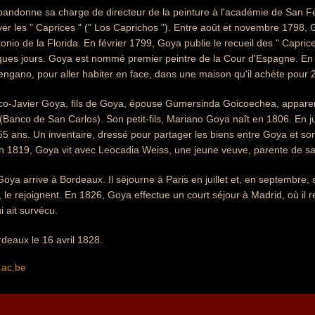
andonne sa charge de directeur de la peinture à l'académie de San Fer
 les " Caprices " (" Los Caprichos "). Entre août et novembre 1798, G
nio de la Florida. En février 1799, Goya publie le recueil des " Caprices
ques jours. Goya est nommé premier peintre de la Cour d'Espagne. E
engano, pour aller habiter en face, dans une maison qu'il achète pour
co-Javier Goya, fils de Goya, épouse Gumersinda Goicoechea, apparent
(Banco de San Carlos). Son petit-fils, Mariano Goya naît en 1806. En
65 ans. Un inventaire, dressé pour partager les biens entre Goya et son 
 1819, Goya vit avec Leocadia Weiss, une jeune veuve, parente de sa bell
Goya arrive à Bordeaux. Il séjourne à Paris en juillet et, en septembre,
o, le rejoignent. En 1826, Goya effectue un court séjour à Madrid, où il 
ui ait survécu.
deaux le 16 avril 1828.
.ac.be