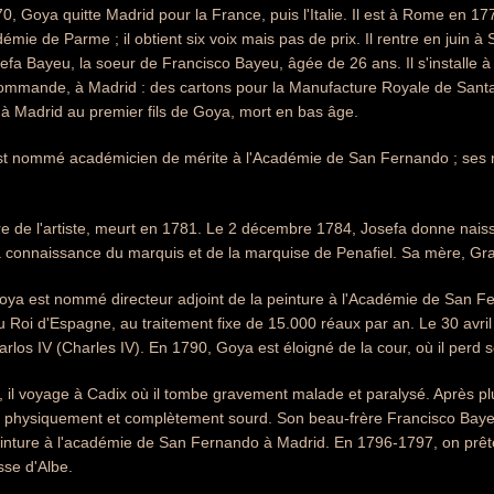
, Goya quitte Madrid pour la France, puis l'Italie. Il est à Rome en 177
émie de Parme ; il obtient six voix mais pas de prix. Il rentre en juin à
fa Bayeu, la soeur de Francisco Bayeu, âgée de 26 ans. Il s'installe
ommande, à Madrid : des cartons pour la Manufacture Royale de San
à Madrid au premier fils de Goya, mort en bas âge.
t nommé académicien de mérite à l'Académie de San Fernando ; ses r
e de l'artiste, meurt en 1781. Le 2 décembre 1784, Josefa donne nais
la connaissance du marquis et de la marquise de Penafiel. Sa mère, G
oya est nommé directeur adjoint de la peinture à l'Académie de San Fe
 Roi d'Espagne, au traitement fixe de 15.000 réaux par an. Le 30 avri
rlos IV (Charles IV). En 1790, Goya est éloigné de la cour, où il perd s
 il voyage à Cadix où il tombe gravement malade et paralysé. Après p
bli physiquement et complètement sourd. Son beau-frère Francisco Ba
peinture à l'académie de San Fernando à Madrid. En 1796-1797, on prêt
se d'Albe.