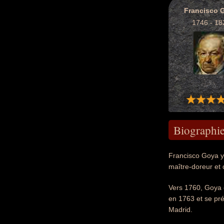
Francisco 
1746 - 18
Biographi
Francisco Goya y 
maître-doreur et 
Vers 1760, Goya é
en 1763 et se pré
Madrid.