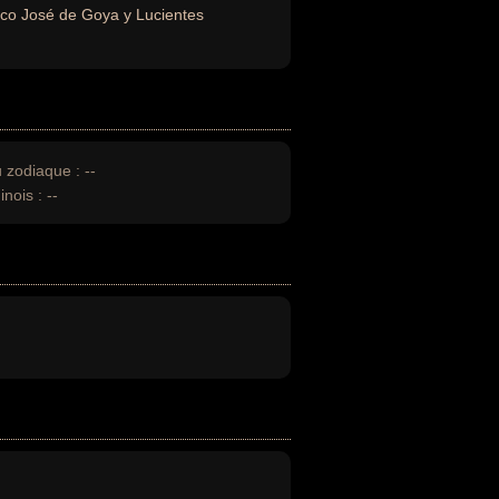
sco José de Goya y Lucientes
u zodiaque :
--
inois :
--