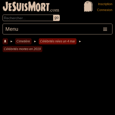
JeSuisMort
Inscription
.com
Connexion
Menu
►
Cimetière
►
Célébrités nées un 4 mai
►
Célébrités mortes en 2019