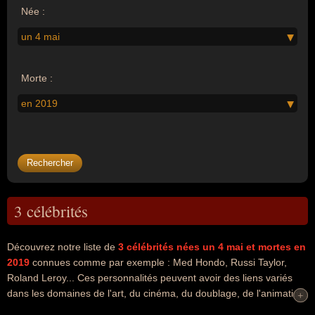
Née :
un 4 mai
Morte :
en 2019
3 célébrités
Découvrez notre liste de
3
célébrités nées un 4 mai
et mortes en
2019
connues comme par exemple : Med Hondo, Russi Taylor,
Roland Leroy... Ces personnalités peuvent avoir des liens variés
dans les domaines de l'art, du cinéma, du doublage, de l'animation,
+
+
du dessin-animé, du journalisme, du parti communiste français, de