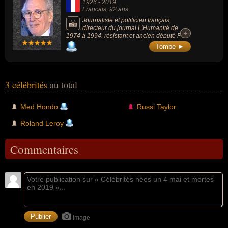
1926
-
2019
Francais
, 92 ans
Journaliste et politicien français,
directeur du journal L'Humanité de
+
+
1974 à 1994, résistant et ancien député PCF
de Seine-Maritime.
Tombe ►
3 célébrités
au total
Med Hondo
Russi Taylor
Roland Leroy
Commentaires
Image