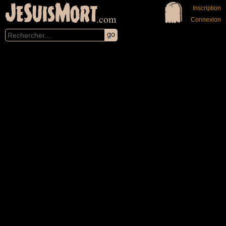
JeSuisMort
Inscription
.com
Connexion