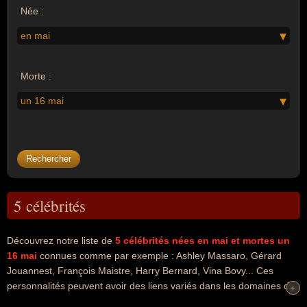
Née :
en mai
Morte :
un 16 mai
5 célébrités
Découvrez notre liste de
5
célébrités nées en mai
et mortes un
16 mai
connues comme par exemple : Ashley Massaro, Gérard
Jouannest, François Maistre, Harry Bernard, Vina Bovy... Ces
personnalités peuvent avoir des liens variés dans les domaines du
+
+
catch, du sport, du sport de combat, de l'art, de la musique, du