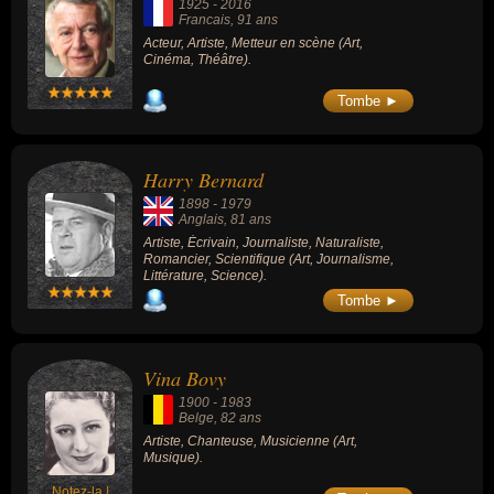
1925
-
2016
Francais
, 91 ans
Acteur, Artiste, Metteur en scène (Art,
Cinéma, Théâtre).
Tombe ►
Harry Bernard
1898
-
1979
Anglais
, 81 ans
Artiste, Écrivain, Journaliste, Naturaliste,
Romancier, Scientifique (Art, Journalisme,
Littérature, Science).
Tombe ►
Vina Bovy
1900
-
1983
Belge
, 82 ans
Artiste, Chanteuse, Musicienne (Art,
Musique).
Notez-la !