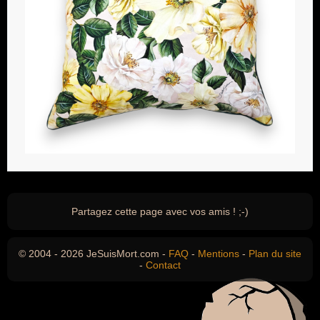
Partagez cette page avec vos amis ! ;-)
© 2004 - 2026 JeSuisMort.com -
FAQ
-
Mentions
-
Plan du site
-
Contact