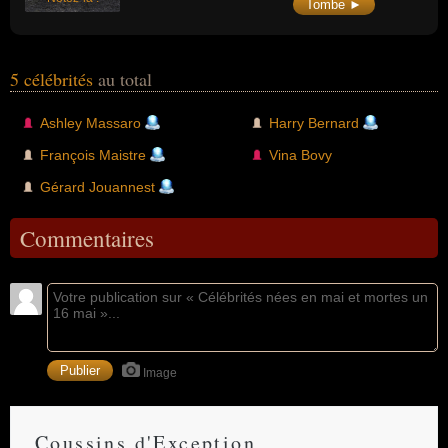
Tombe ►
5 célébrités
au total
Ashley Massaro
Harry Bernard
François Maistre
Vina Bovy
Gérard Jouannest
Commentaires
Image
Coussins d'Exception