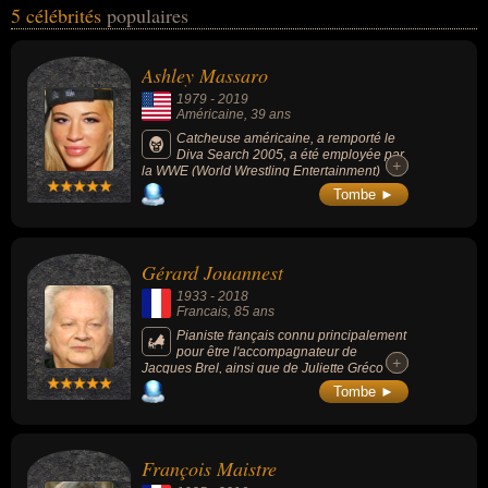
5 célébrités
populaires
cinéma, du théâtre, du journalisme, de la littérature ou de la
science. Ces célébrités peuvent également avoir été catcheur,
mannequin, sportif, artiste, conjoint de célébrité, musicien, pianiste,
Ashley Massaro
acteur, metteur en scène, écrivain, journaliste, naturaliste,
1979
-
2019
romancier, scientifique ou chanteur. En ce qui concerne leurs
Américaine
, 39 ans
nationalités au moment de leurs morts, ils peuvent avoir été
Catcheuse américaine, a remporté le
Diva Search 2005, a été employée par
américain, francais, anglais ou belge par exemple.
+
+
la WWE (World Wrestling Entertainment)
entre 2005 et 2008.
Tombe ►
Gérard Jouannest
1933
-
2018
Francais
, 85 ans
Pianiste français connu principalement
pour être l'accompagnateur de
+
+
Jacques Brel, ainsi que de Juliette Gréco
dont il fut l'époux.
Tombe ►
François Maistre