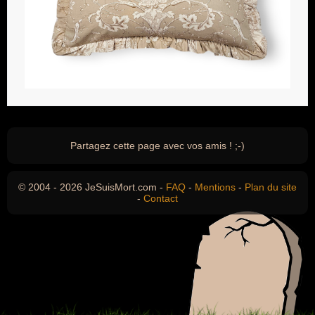
Partagez cette page avec vos amis ! ;-)
© 2004 - 2026 JeSuisMort.com -
FAQ
-
Mentions
-
Plan du site
-
Contact