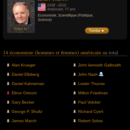
1938
-
2016
Américain
, 77 ans
Économiste, Scientifique (Politique,
Science).
Notez-le !
Tombe ►
14 économiste (hommes et femmes) américain
au total
Alan Krueger
John kenneth Galbraith
Daniel Ellsberg
John Nash
Daniel Kahneman
Lester Thurow
Elinor Ostrom
Milton Friedman
Gary Becker
Paul Volcker
George P. Shultz
Richard Cyert
James March
Robert Solow