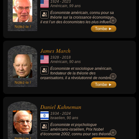
1924
-
2023
Américain
, 99 ans
Économiste américain, connu pour sa
théorie sur la croissance économique,
+
+
il est l’un des économistes les plus influents
Notez-le !
du XXe siècle dont les travaux novateurs sur
Tombe ►
la théorie de la croissance économique ont
façonné des générations de politiques
économiques.
James March
1928
-
2018
Américain
, 90 ans
Économiste et sociologue américain,
fondateur de la théorie des
+
+
organisations, il a révolutionné de nombreux
Notez-le !
domaines de l’économie, de la psychologie,
Tombe ►
de la sociologie, des sciences de l’éducation
et de la philosophie politique. Professeur
émérite à Stanford, il est un des pionniers de
la théorie des organisations, dont l'objet est
Daniel Kahneman
de comprendre comment une organisation
évolue, s'adapte à son environnement et
1934
-
2024
modifie celui-ci, en se penchant notamment
Israelien
, 90 ans
sur la manière dont sont prises et mises en
oeuvre les décisions.
Économiste et psychologue
américano-israélien, Prix Nobel
+
+
d’économie 2002, connu pour ses théories
Notez-le !
de psychologie dans les sciences