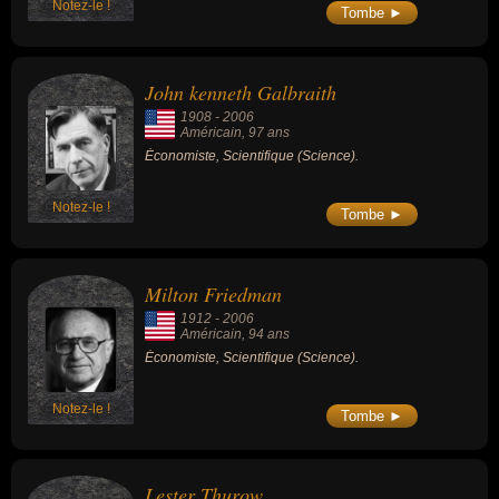
Notez-le !
Tombe ►
John kenneth Galbraith
1908
-
2006
Américain
, 97 ans
Économiste, Scientifique (Science).
Notez-le !
Tombe ►
Milton Friedman
1912
-
2006
Américain
, 94 ans
Économiste, Scientifique (Science).
Notez-le !
Tombe ►
Lester Thurow