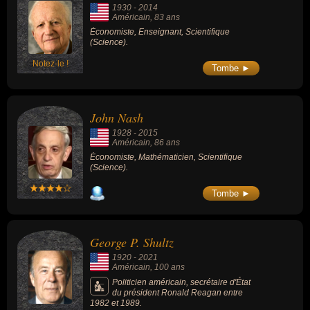
1930
-
2014
Américain
, 83 ans
Économiste, Enseignant, Scientifique
(Science).
Notez-le !
Tombe ►
John Nash
1928
-
2015
Américain
, 86 ans
Économiste, Mathématicien, Scientifique
(Science).
Tombe ►
George P. Shultz
1920
-
2021
Américain
, 100 ans
Politicien américain, secrétaire d'État
du président Ronald Reagan entre
1982 et 1989.