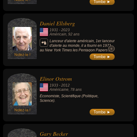
Tombe ►
économiques (dont ses ses travaux sur
l'économie du bonheur).
Daniel Ellsberg
1931
-
2023
Américain
, 92 ans
Lanceur d'alerte américain, 1er lanceur
d'alerte au monde, il a fourni en 1971
+
+
au New York Times les Pentagon Papers (7
Notez-le !
000 pages de documentation top-secrète
Tombe ►
appartenant au Pentagone et concernant le
processus décisionnel du gouvernement
pendant la guerre du Viêt Nam). Il a reçu le
prix Nobel alternatif en 2006.
Elinor Ostrom
1933
-
2012
Américaine
, 78 ans
Économiste, Scientifique (Politique,
Science).
Notez-la !
Tombe ►
Gary Becker