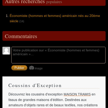
Autres recherches
populaires
Économiste (hommes et femmes) américain nés au 20ème
siècle
(14)
Commentaires
Image
Coussins d'Exception
Découvrez les coussins d'exception
en
MAISON TRAMIS
tissus de grandes maisons d'édition. Destinées aux
amateurs d'objets rares et de beaux textiles, nos créations