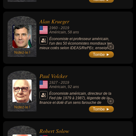
March.
concerne leurs nationalités au moment de leurs morts, ils peuvent
avoir été israelien par exemple.
Alan Krueger
1960
-
2019
Américain
, 58 ans
Économiste et professeur américain,
l'un des 50 économistes mondiaux les
+
+
mieux cotés selon IDEAS/RePEc, enseignant
Notez-le !
à l'université de Princeton et chercheur
Tombe ►
associé au National Bureau of Economic
Research, il avait travaillé pour
l’administration Clinton et avait dirigé
l’équipe des conseillers économiques
Paul Volcker
d’Obama.
1927
-
2019
Américain
, 92 ans
Économiste américain, directeur de la
Fed (de 1979 à 1987), légende de la
+
+
finance et doté d’un sens farouche de
Notez-le !
l’indépendance, il a été conseiller du
Tombe ►
président Barack Obama en tant que
directeur du Conseil pour la relance
économique.
Robert Solow