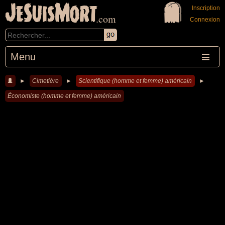
JeSuisMort
Inscription
.com
Connexion
Menu
►
Cimetière
►
Scientifique (homme et femme) américain
►
Économiste (homme et femme) américain