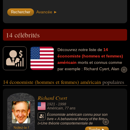
Avancée ►
14 célébrités
Découvrez notre liste de
14
économiste (hommes et femmes)
américain
morts et connus comme
par exemple : Richard Cyert, Alan
+
+
Krueger, Paul Volcker, Robert Solow, James March, Daniel
14 économiste (hommes et femmes) américain
populaires
Kahneman, Daniel Ellsberg, Elinor Ostrom, Gary Becker, John
Nash... Ces personnalités peuvent avoir des liens variés dans les
domaines de l'économie, de la science, de l'enseignement, du
Richard Cyert
business, de la sociologie, de l'art, de la guerre, de la littérature ou
1921
-
1998
de la politique. Ces célébrités peuvent également avoir été
Américain
, 77 ans
scientifique, enseignant, banquier, homme d'affaire, sociologue,
Économiste américain connu pour son
livre « A behavioral theory of the firm »
psychologue, artiste, écrivain, homme politique, lanceur d'alerte,
+
+
(«Une théorie comportementale de
mémorialiste, militaire, militant ou mathématicien. En ce qui
Notez-le !
l'entreprise », 1963) co-écrit par James G.
Tombe ►