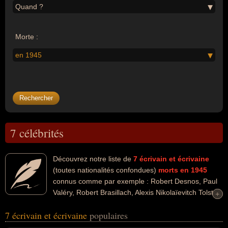
Quand ?
Morte :
en 1945
7 célébrités
Découvrez notre liste de
7
écrivain et écrivaine
(toutes nationalités confondues)
morts en 1945
connus comme par exemple : Robert Desnos, Paul
Valéry, Robert Brasillach, Alexis Nikolaïevitch Tolstoï,
+
+
Emmanuel Bove, Charles Regismanset, Maurice Donnay... Ces
7 écrivain et écrivaine
populaires
personnalités peuvent avoir des liens variés dans les domaines de
l'art, de la littérature, de la philosophie, du cinéma, du journalisme