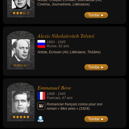
Artiste, Critique, Écrivain, Journaliste (Art,
Cinéma, Journalisme, Littérature).
Tombe ►
Alexis Nikolaïevitch Tolstoï
1883
-
1945
Russe
, 62 ans
Artiste, Écrivain (Art, Littérature, Théâtre).
Notez-le !
Tombe ►
Emmanuel Bove
1898
-
1945
Francais
, 47 ans
Romancier français connu pour son
roman « Mes amis » (1924).
Tombe ►