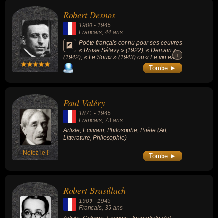
ou du théâtre. Ces célébrités peuvent également avoir été artiste,
Robert Desnos
poète, philosophe, critique, journaliste, romancier ou dramaturge.
1900
-
1945
En ce qui concerne leurs nationalités au moment de leurs morts, ils
Francais
, 44 ans
peuvent avoir été francais ou russe par exemple.
Poète français connu pour ses oeuvres
« Rrose Sélavy » (1922), « Demain »
+
+
(1942), « Le Souci » (1943) ou « Le vin est
tiré » (1943).
Tombe ►
Paul Valéry
1871
-
1945
Francais
, 73 ans
Artiste, Écrivain, Philosophe, Poète (Art,
Littérature, Philosophie).
Notez-le !
Tombe ►
Robert Brasillach
1909
-
1945
Francais
, 35 ans