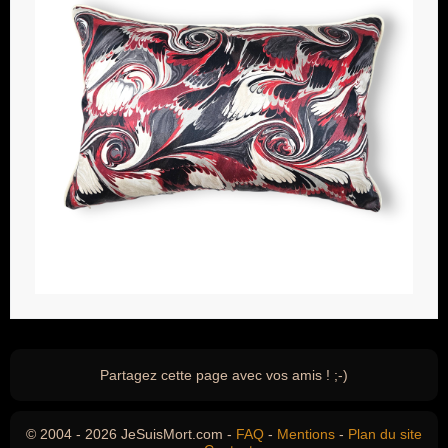
Partagez cette page avec vos amis ! ;-)
© 2004 - 2026 JeSuisMort.com -
FAQ
-
Mentions
-
Plan du site