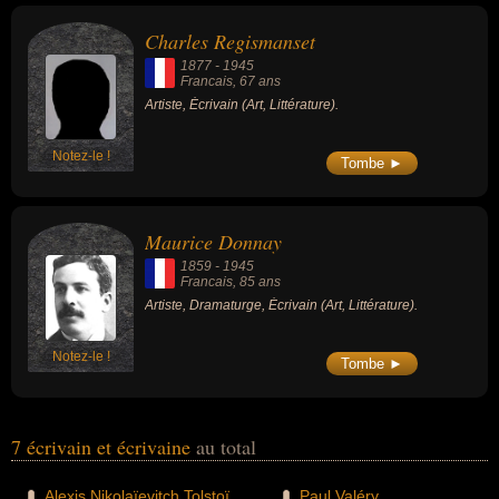
Charles Regismanset
1877
-
1945
Francais
, 67 ans
Artiste, Écrivain (Art, Littérature).
Notez-le !
Tombe ►
Maurice Donnay
1859
-
1945
Francais
, 85 ans
Artiste, Dramaturge, Écrivain (Art, Littérature).
Notez-le !
Tombe ►
7 écrivain et écrivaine
au total
Alexis Nikolaïevitch Tolstoï
Paul Valéry