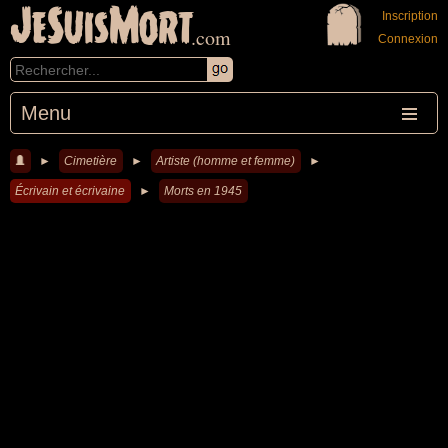
JeSuisMort
Inscription
.com
Connexion
Menu
►
Cimetière
►
Artiste (homme et femme)
►
Écrivain et écrivaine
►
Morts en 1945