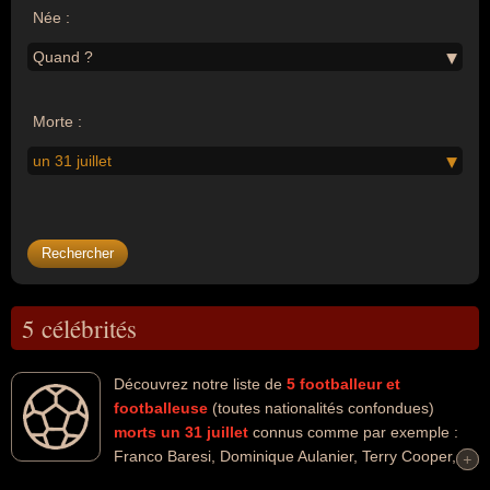
Née :
Quand ?
Morte :
un 31 juillet
5 célébrités
Découvrez notre liste de
5
footballeur et
footballeuse
(toutes nationalités confondues)
morts un 31 juillet
connus comme par exemple :
Franco Baresi, Dominique Aulanier, Terry Cooper,
+
+
Andrea Pazzagli, Destin Onka... Ces personnalités peuvent avoir