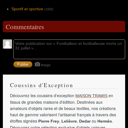
Sportif et sportive
(1002)
Commentaires
Image
Coussins d'Exception
Découvrez les coussins d'exception
en
MAISON TRAMIS
tissus de grandes maisons d'édition. Destinées aux
amateurs d'objets rares et de beaux textiles, nos créations
haut de gamme valorisent l'artisanat français à travers des
étoffes signées
,
,
ou
.
Pierre Frey
Lelièvre
Dedar
Hermès
Découvrez notre sélection exclusive d'objets uniques