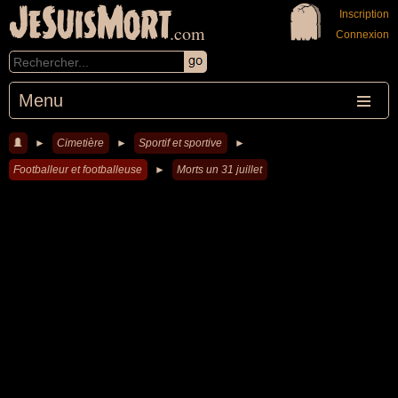
JeSuisMort
Inscription
.com
Connexion
Menu
►
Cimetière
►
Sportif et sportive
►
Footballeur et footballeuse
►
Morts un 31 juillet