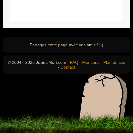
Partagez cette page avec vos amis ! ;-)
© 2004 - 2026 JeSuisMort.com -
FAQ
-
Mentions
-
Plan du site
-
Contact