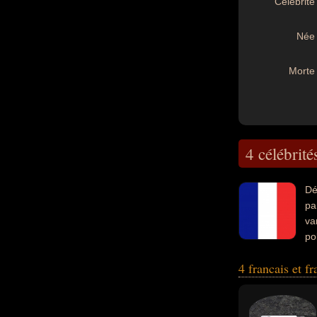
Célébrité 
Née 
Morte 
4 célébrité
Dé
pa
va
po
série, artiste, éc
4 francais et f