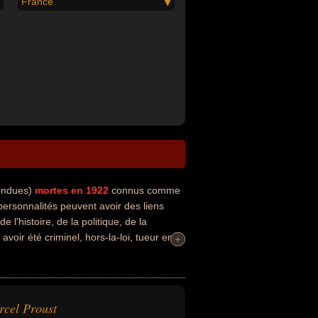
France
fondues)
mortes en 1922
connus comme
ersonnalités peuvent avoir des liens
e l'histoire, de la politique, de la
oir été criminel, hors-la-loi, tueur en
+
+
.
cel Proust