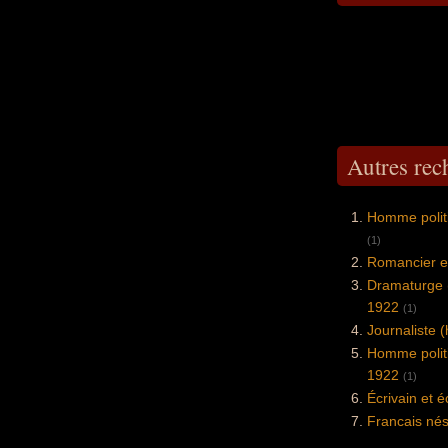
Autres re
Homme politi
(1)
Romancier e
Dramaturge 
1922
(1)
Journaliste 
Homme politi
1922
(1)
Écrivain et 
Francais né