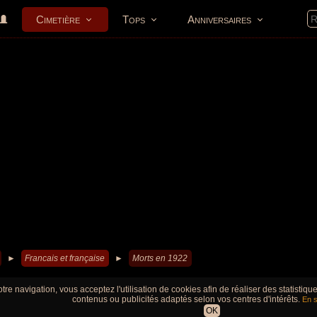
Cimetière
Tops
Anniversaires
►
Francais et française
►
Morts en 1922
tre navigation, vous acceptez l'utilisation de cookies afin de réaliser des statistiq
contenus ou publicités adaptés selon vos centres d'intérêts.
En s
OK