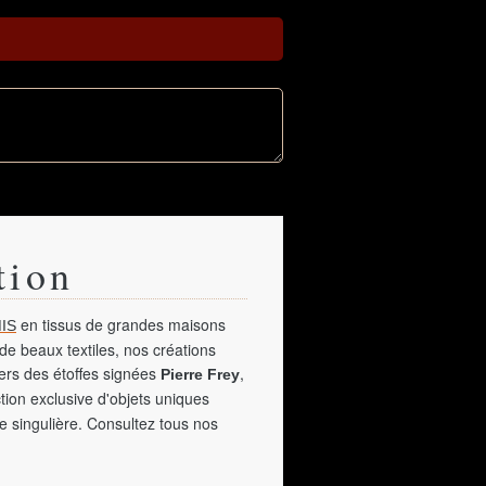
tion
en tissus de grandes maisons
IS
de beaux textiles, nos créations
vers des étoffes signées
,
Pierre Frey
tion exclusive d'objets uniques
e singulière. Consultez tous nos