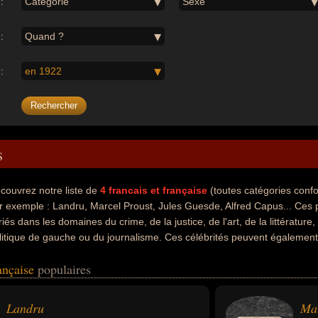
:
Catégorie
Sexe
:
Quand ?
:
en 1922
s
couvrez notre liste de
4
francais et française
(toutes catégories con
r exemple : Landru, Marcel Proust, Jules Guesde, Alfred Capus... Ces p
riés dans les domaines du crime, de la justice, de l'art, de la littérature, d
litique de gauche ou du journalisme. Ces célébrités peuvent également av
rivain, homme politique, socialiste, dramaturge, journaliste ou romancier
rançaise
populaires
Landru
Mar