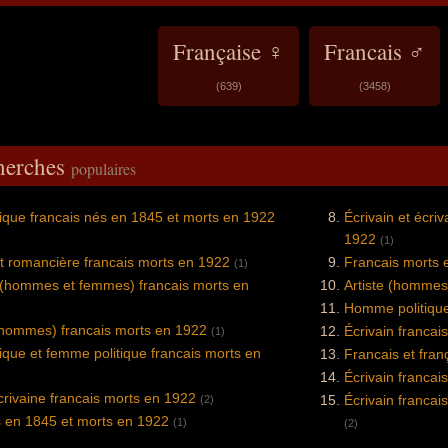
Française ♀
Francais ♂
(639)
(3458)
cherches
populaires
que francais nés en 1845 et morts en 1922
Écrivain et écri
1922
(1)
t romancière francais morts en 1922
Francais morts 
(1)
(hommes et femmes) francais morts en
Artiste (hommes
Homme politique
(hommes) francais morts en 1922
Écrivain francai
(1)
que et femme politique francais morts en
Francais et fra
Écrivain francai
écrivaine francais morts en 1922
Écrivain francai
(2)
s en 1845 et morts en 1922
(1)
(2)