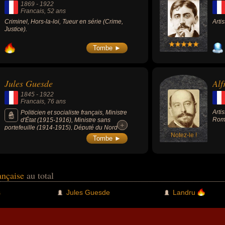
1869
-
1922
Francais
, 52 ans
Criminel, Hors-la-loi, Tueur en série (Crime,
Artis
Justice).
Tombe ►
Jules Guesde
Alf
1845
-
1922
Francais
, 76 ans
Arti
Politicien et socialiste français, Ministre
Roma
d'État (1915-1916), Ministre sans
+
+
portefeuille (1914-1915), Député du Nord
(1919-1922), Député de la 7e circonscription
Notez-le !
Tombe ►
de Lille (1893-1998 / 1919-1922), devenu
chef du parti « collectiviste ».
rançaise
au total
s
Jules Guesde
Landru