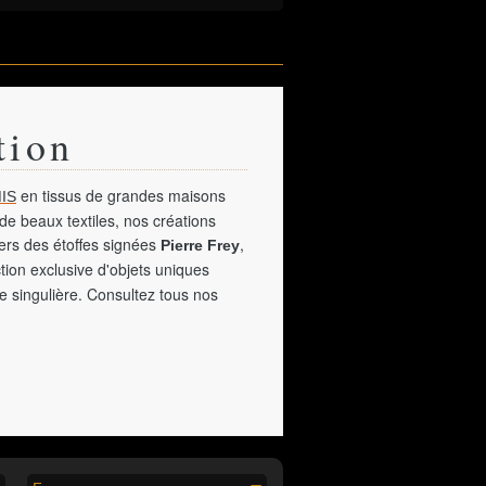
tion
en tissus de grandes maisons
IS
de beaux textiles, nos créations
vers des étoffes signées
,
Pierre Frey
tion exclusive d'objets uniques
e singulière. Consultez tous nos