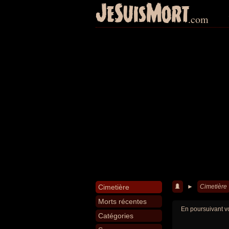
JeSuisMort
.com
Cimetière
►
Cimetière
Morts récentes
En poursuivant vo
Catégories