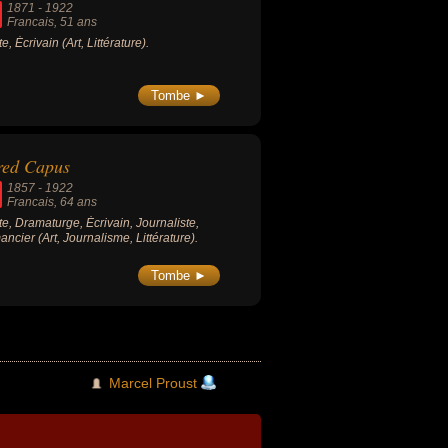
1871
-
1922
Francais
, 51 ans
te, Écrivain (Art, Littérature).
Tombe ►
red Capus
1857
-
1922
Francais
, 64 ans
ste, Dramaturge, Écrivain, Journaliste,
ncier (Art, Journalisme, Littérature).
Tombe ►
Marcel Proust