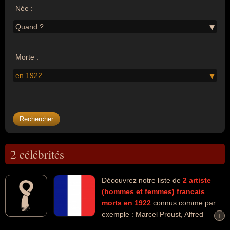
Née :
Quand ?
Morte :
en 1922
2 célébrités
Découvrez notre liste de
2
artiste
(hommes et femmes)
francais
morts en 1922
connus comme par
exemple : Marcel Proust, Alfred
+
+
Capus... Ces personnalités peuvent avoir des liens variés dans les