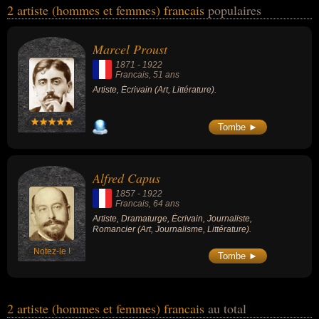
2 artiste (hommes et femmes) francais
populaires
domaines de l'art, de la littérature ou du journalisme. Ces célébrités
peuvent également avoir été écrivain, dramaturge, journaliste ou
romancier.
Marcel Proust
1871
-
1922
Francais
, 51 ans
Artiste, Écrivain (Art, Littérature).
Tombe ►
Alfred Capus
1857
-
1922
Francais
, 64 ans
Artiste, Dramaturge, Écrivain, Journaliste,
Romancier (Art, Journalisme, Littérature).
Notez-le !
Tombe ►
2 artiste (hommes et femmes) francais
au total