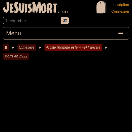
JeSuisMort
Inscription
.com
Connexion
Menu
►
Cimetière
►
Artiste (homme et femme) francais
►
Morts en 1922