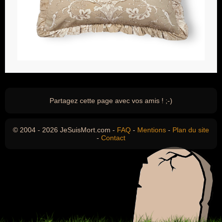
Partagez cette page avec vos amis ! ;-)
© 2004 - 2026 JeSuisMort.com -
FAQ
-
Mentions
-
Plan du site
-
Contact