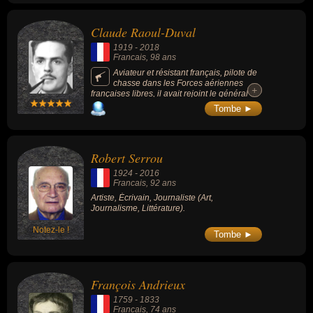
Claude Raoul-Duval
1919
-
2018
Francais
, 98 ans
Aviateur et résistant français, pilote de
chasse dans les Forces aériennes
+
+
françaises libres, il avait rejoint le général de
Gaulle dès le 22 juin 1940, avait pris part au
Tombe ►
Débarquement de Normandie. Il est un
compagnon de la Libération.
Robert Serrou
1924
-
2016
Francais
, 92 ans
Artiste, Écrivain, Journaliste (Art,
Journalisme, Littérature).
Notez-le !
Tombe ►
François Andrieux
1759
-
1833
Francais
, 74 ans