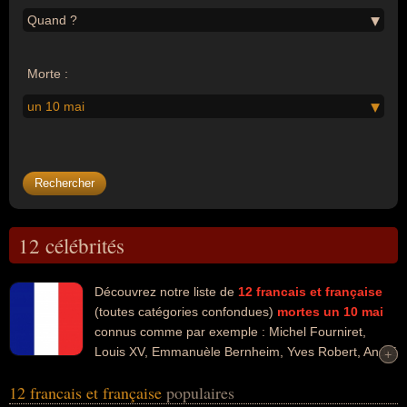
Quand ?
Morte :
un 10 mai
12 célébrités
Découvrez notre liste de
12
francais et française
(toutes catégories confondues)
mortes un 10 mai
connus comme par exemple : Michel Fourniret,
Louis XV, Emmanuèle Bernheim, Yves Robert, André
+
+
Popp, Claude Raoul-Duval, Robert Serrou, François Andrieux,
12 francais et française
populaires
Renaud Van Ruymbeke, Jean-Pierre Putters... Ces personnalités