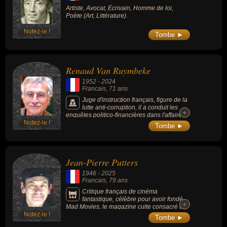
Artiste, Avocat, Écrivain, Homme de loi,
Poète (Art, Littérature).
Notez-le !
Tombe ►
Renaud Van Ruymbeke
1952
-
2024
Francais
, 71 ans
Juge d'instruction français, figure de la
lutte anti-corruption, il a conduit les
+
+
enquêtes politico-financières dans l'affaire
Notez-le !
Urba, l'affaire des frégates de Taïwan et
Tombe ►
l'affaire Clearstream 2.
Jean-Pierre Putters
1946
-
2025
Francais
, 79 ans
Critique français de cinéma
fantastique, célèbre pour avoir fondé
+
+
Mad Movies, le magazine culte consacré au
Notez-le !
cinéma de genre, en particulier l’horreur, la
Tombe ►
science-fiction et le fantastique. Il est