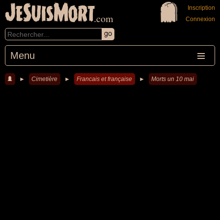
JeSuisMort
Inscription
.com
Connexion
Menu
►
Cimetière
►
Francais et française
►
Morts un 10 mai