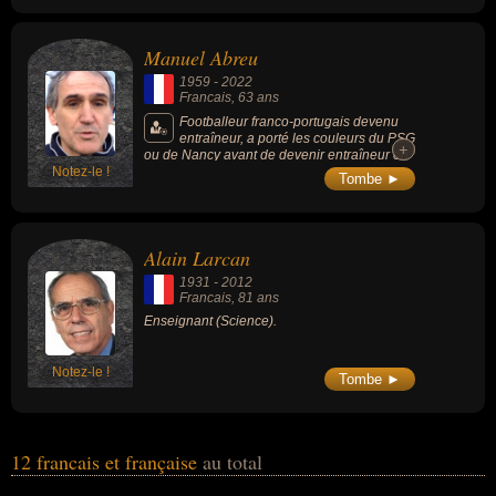
également reconnu comme une figure
incontournable de la cinéphilie alternative en
France, ayant popularisé un cinéma
Manuel Abreu
longtemps marginalisé.
1959
-
2022
Francais
, 63 ans
Footballeur franco-portugais devenu
entraîneur, a porté les couleurs du PSG
+
+
ou de Nancy avant de devenir entraîneur en
Notez-le !
dirigeant le Stade de Reims.
Tombe ►
Alain Larcan
1931
-
2012
Francais
, 81 ans
Enseignant (Science).
Notez-le !
Tombe ►
12 francais et française
au total