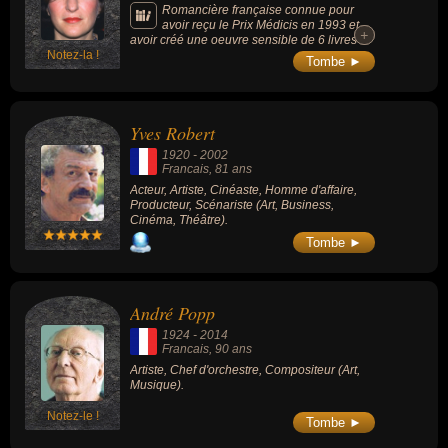
Romancière française connue pour
avoir reçu le Prix Médicis en 1993 et
+
+
avoir créé une oeuvre sensible de 6 livres
Notez-la !
seulement mais qui su imposer une voix, un
Tombe ►
style précis, une lucidité sur les rapports
entre les hommes et les femmes, avec les
obsessions qui, trop souvent, parasitent les
histoires d'amour.
Yves Robert
1920
-
2002
Francais
, 81 ans
Acteur, Artiste, Cinéaste, Homme d'affaire,
Producteur, Scénariste (Art, Business,
Cinéma, Théâtre).
Tombe ►
André Popp
1924
-
2014
Francais
, 90 ans
Artiste, Chef d'orchestre, Compositeur (Art,
Musique).
Notez-le !
Tombe ►