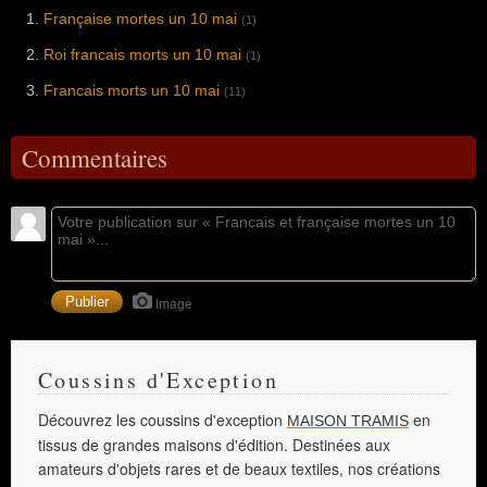
Française mortes un 10 mai
(1)
Roi francais morts un 10 mai
(1)
Francais morts un 10 mai
(11)
Commentaires
Image
Coussins d'Exception
Découvrez les coussins d'exception
en
MAISON TRAMIS
tissus de grandes maisons d'édition. Destinées aux
amateurs d'objets rares et de beaux textiles, nos créations