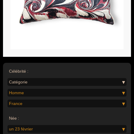
Célébrité :
Catégorie
Homme
France
Née :
un 23 février