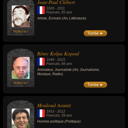
Jean-Paul Clébert
1926
-
2011
Francais
, 85 ans
Artiste, Écrivain (Art, Littérature).
Notez-le !
Tombe ►
Rémy Kolpa Kopoul
1949
-
2015
Francais
, 66 ans
Animateur, Journaliste (Art, Journalisme,
Musique, Radio).
Notez-le !
Tombe ►
Mouloud Aounit
1953
-
2012
Francais
, 59 ans
Homme politique (Politique).