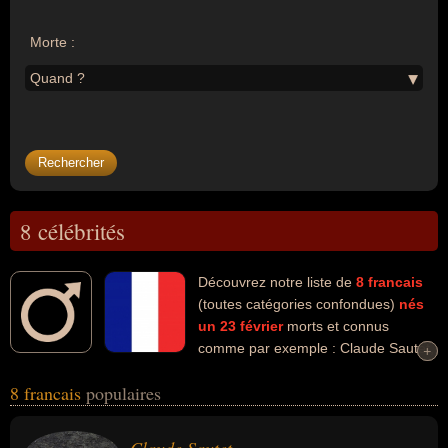
Morte :
Quand ?
8 célébrités
Découvrez notre liste de
8
francais
(toutes catégories confondues)
nés
un 23 février
morts et connus
comme par exemple : Claude Sautet,
+
+
Martin Aurell, Tito Topin, Alain Bertrand, Philippe Chatel, Jean-Paul
8 francais
populaires
Clébert, Rémy Kolpa Kopoul, Mouloud Aounit... Ces personnalités
(de sexe masculin) peuvent avoir des liens variés dans les
domaines de l'art, du cinéma, de l'enseignement, de l'histoire, de la