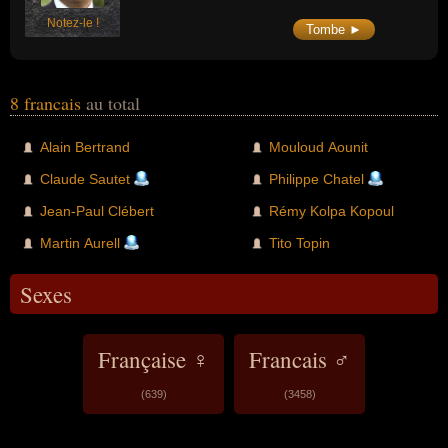
Notez-le !
Tombe ►
8 francais
au total
Alain Bertrand
Mouloud Aounit
Claude Sautet
Philippe Chatel
Jean-Paul Clébert
Rémy Kolpa Kopoul
Martin Aurell
Tito Topin
Sexes
Française ♀
Francais ♂
(639)
(3458)