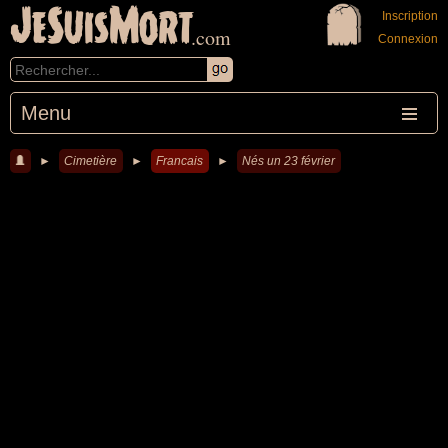
JeSuisMort
Inscription
.com
Connexion
Menu
►
Cimetière
►
Francais
►
Nés un 23 février