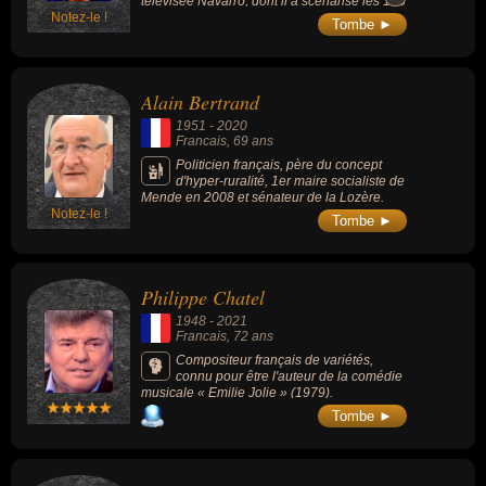
télévisée Navarro, dont il a scénarisé les 108
Notez-le !
épisodes avec Roger Hanin dans le rôle-
Tombe ►
titre.
Alain Bertrand
1951
-
2020
Francais
, 69 ans
Politicien français, père du concept
d'hyper-ruralité, 1er maire socialiste de
Mende en 2008 et sénateur de la Lozère.
Notez-le !
Tombe ►
Philippe Chatel
1948
-
2021
Francais
, 72 ans
Compositeur français de variétés,
connu pour être l'auteur de la comédie
musicale « Emilie Jolie » (1979).
Tombe ►