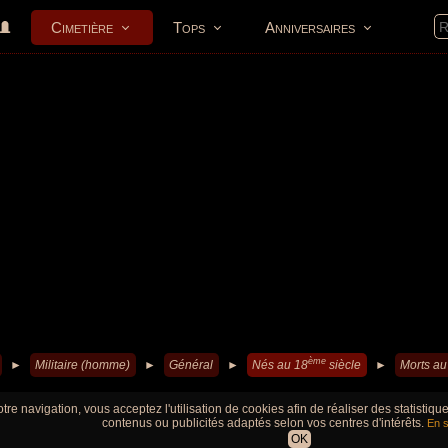
Cimetière
Tops
Anniversaires
ème
►
Militaire (homme)
►
Général
►
Nés au 18
siècle
►
Morts au
tre navigation, vous acceptez l'utilisation de cookies afin de réaliser des statistiq
contenus ou publicités adaptés selon vos centres d'intérêts.
En s
OK