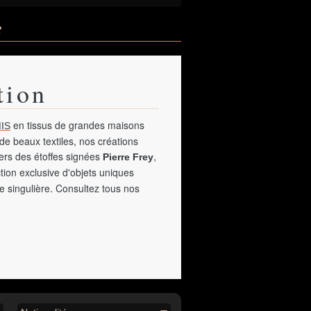
e
tion
en tissus de grandes maisons
IS
de beaux textiles, nos créations
vers des étoffes signées
,
Pierre Frey
tion exclusive d'objets uniques
e singulière. Consultez tous nos