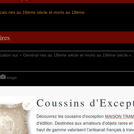
cais nés au 18ème siècle et morts au 19ème
res
Image
Coussins d'Excep
Découvrez les coussins d'exception
MAISON TRAM
d'édition. Destinées aux amateurs d'objets rares et 
haut de gamme valorisent l'artisanat français à tra