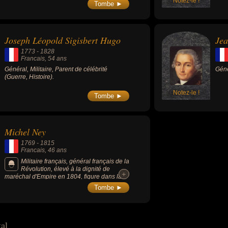
Sa m
Notez-le !
Tombe ►
gard
cont
Joseph Léopold Sigisbert Hugo
1773
-
1828
Francais
, 54 ans
Général, Militaire, Parent de célébrité
Génér
(Guerre, Histoire).
Notez-le !
Tombe ►
Michel Ney
1769
-
1815
Francais
, 46 ans
Militaire français, général français de la
Révolution, élevé à la dignité de
+
+
maréchal d'Empire en 1804, figure dans la
première promotion des maréchaux nommés
Tombe ►
par Napoléon Ier en 1804, est surnommé par
l'Empereur le « Brave des braves ».
tal