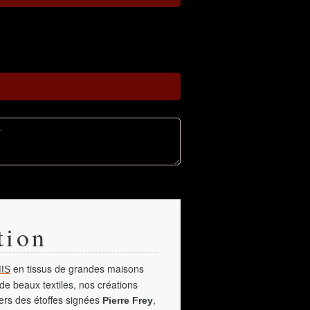
tion
en tissus de grandes maisons
IS
de beaux textiles, nos créations
vers des étoffes signées
,
Pierre Frey