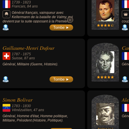
1739
-
1823
Francais
, 84 ans
Général français, vainqueur avec
Kellermann de la bataille de Valmy, qui
+
+
devient par la suite opposant à la Première
coup
République française.
empe
Tombe ►
Pie 
vict
appo
jusq
Guillaume-Henri Dufour
Ca
port
maxi
1787
-
1875
tran
Suisse
, 87 ans
ou A
Général, Militaire (Guerre, Histoire).
Génér
dépa
d'un
noir
habi
Tombe ►
nomb
poli
desp
ambi
Simon Bolivar
Al
d'ag
cent
1783
-
1830
mili
Vénézuélien
, 47 ans
l'Eu
Général, Homme d'état, Homme politique,
Géné
impa
Militaire, Président (Histoire, Politique).
qui 
la r