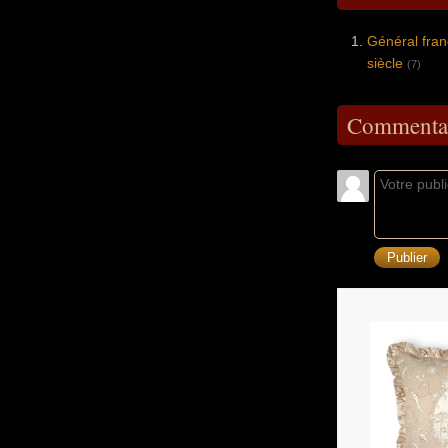
Général fran
siècle
(7)
Commentai