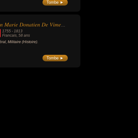
ort en exil, à Sainte-Hélène, sous la
Tombe ►
e des Anglais, fait l'objet de nombreuses
roverses.
Jean Marie Donatien De Vimeur de Rochambeau
1755
-
1813
Francais
, 58 ans
al, Militaire (Histoire).
Tombe ►