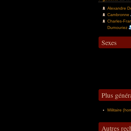
Alexandre 
Cambronne
Charles-Fra
Dumouriez
Sexes
Plus génér
Militaire (h
Autres re