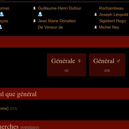
Dumas
Guillaume-Henri Dufour
Rochambeau
Joseph Léopold
nçois
Jean Marie Donatien
Sigisbert Hugo
De Vimeur de
Michel Ney
Générale ♀
Général ♂
(0)
(83)
al que général
omme)
(271)
cherches
populaires