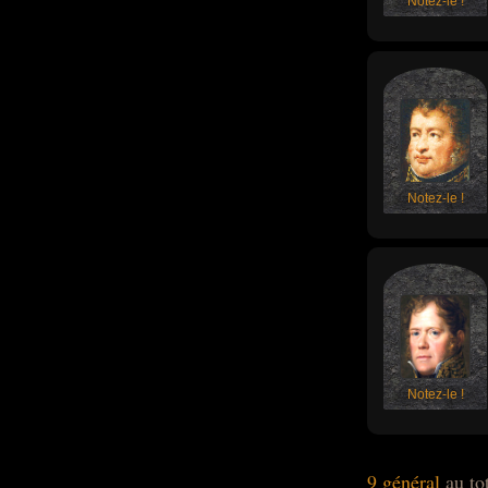
Notez-le !
Notez-le !
Notez-le !
9 général
au to