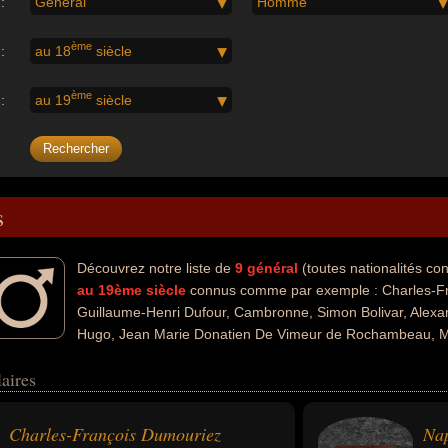
:
Général
Homme
ème
:
au 18
siècle
ème
:
au 19
siècle
s
Découvrez notre liste de
9
général
(toutes nationalités c
au 19ème siècle
connus comme par exemple : Charles-F
Guillaume-Henri Dufour, Cambronne, Simon Bolivar, Alex
Hugo, Jean Marie Donatien De Vimeur de Rochambeau, Mic
 avoir des liens variés dans les domaines de la guerre, de l'histoire ou
aires
té militaire, empereur, homme d'état, homme politique, président, pare
tionalités au moment de leurs morts, ils peuvent avoir été francais, s
Charles-François Dumouriez
Na