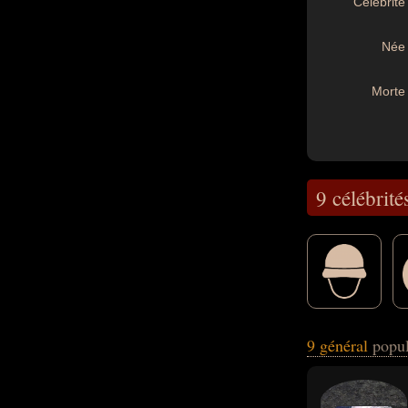
Célébrité 
Née 
Morte 
9 célébrité
masculin) peuvent
9 général
popul
également avoir é
concerne leurs na