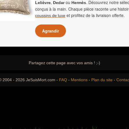
,
ou
. Découvrez notre sélec
Lelièvre
Dedar
Hermès
conçus à la main. Chaque pièce raconte une histoir
et profitez de la livraison offerte.
coussins de luxe
Agrandir
Partagez cette page avec vos amis ! ;-)
© 2004 - 2026 JeSuisMort.com -
FAQ
-
Mentions
-
Plan du site
-
Contac