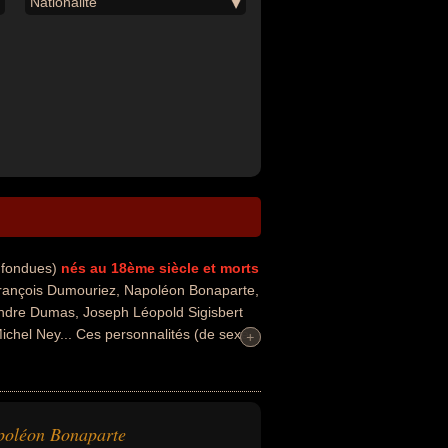
Nationalité
onfondues)
nés au 18ème siècle
et morts
rançois Dumouriez, Napoléon Bonaparte,
andre Dumas, Joseph Léopold Sigisbert
hel Ney... Ces personnalités (de sexe
+
+
 de la politique. Ces célébrités peuvent
nt de célébrité ou maréchal. En ce qui
uisse ou vénézuélien par exemple.
poléon Bonaparte