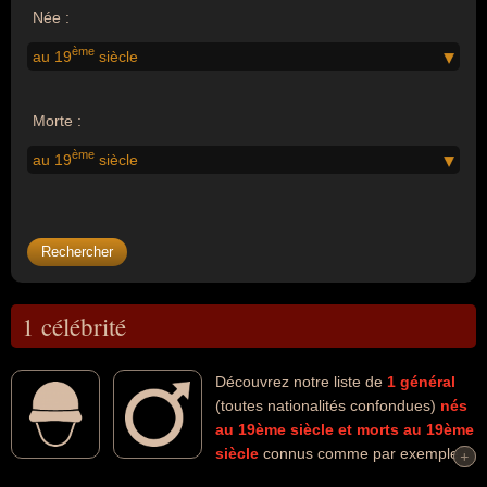
Née :
ème
au 19
siècle
Morte :
ème
au 19
siècle
1 célébrité
Découvrez notre liste de
1
général
(toutes nationalités confondues)
nés
au 19ème siècle
et morts au 19ème
siècle
connus comme par exemple :
+
+
Giuseppe Garibaldi... Ces personnalités (de sexe masculin)