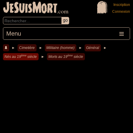
JeSuisMort
Inscription
.com
Connexion
Menu
►
Cimetière
►
Militaire (homme)
►
Général
►
ème
ème
Nés au 19
siècle
►
Morts au 19
siècle