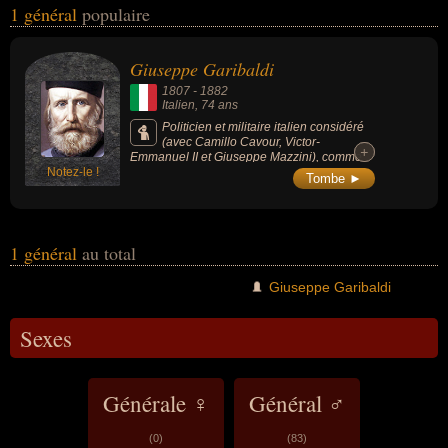
1 général
populaire
peuvent avoir des liens variés dans les domaines de la guerre ou
de l'histoire. Ces célébrités peuvent également avoir été homme
politique ou militaire. En ce qui concerne leurs nationalités au
Giuseppe Garibaldi
moment de leurs morts, ils peuvent avoir été italien par exemple.
1807
-
1882
Italien
, 74 ans
Politicien et militaire italien considéré
(avec Camillo Cavour, Victor-
+
+
Emmanuel II et Giuseppe Mazzini), comme
Notez-le !
l’un des « pères de la patrie » italienne pour
Tombe ►
avoir personnellement conduit et combattu
dans un grand nombre de campagnes
militaires qui ont permis la constitution de
l’Italie unifiée. Il a essayé, le plus souvent,
d’agir sous l’investiture d’un pouvoir légitime,
1 général
au total
ce qui ne fait pas de lui à proprement parler
un révolutionnaire : il est nommé général par
Giuseppe Garibaldi
le gouvernement provisoire de Milan en
1848, général de la République romaine de
1849 par le ministre de la Guerre, et c’est au
Sexes
nom et avec l’accord de Victor-Emmanuel II
qu’il intervient lors de l’expédition des Mille.
Les plus grands écrivains, notamment
français, Victor Hugo, Alexandre Dumas,
Générale ♀
Général ♂
George Sand lui ont montré leur admiration.
L'expédition des Mille sera l'élément
culminant de son action : il conquiert le sud
(0)
(83)
de la péninsule qu'il remet à Victor-