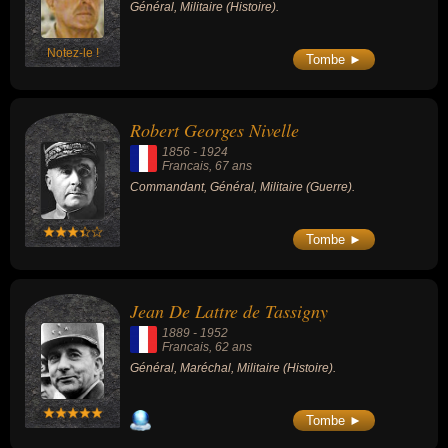
Alamein.
Général, Militaire (Histoire).
Notez-le !
Tombe ►
Robert Georges Nivelle
1856
-
1924
Francais
, 67 ans
Commandant, Général, Militaire (Guerre).
Tombe ►
Jean De Lattre de Tassigny
1889
-
1952
Francais
, 62 ans
Général, Maréchal, Militaire (Histoire).
Tombe ►