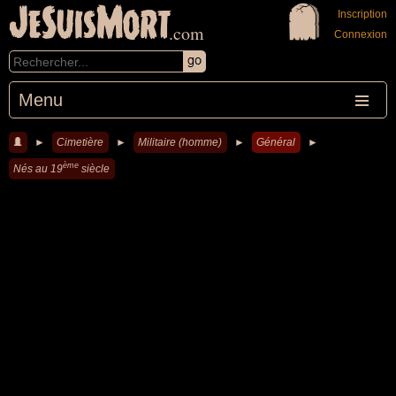
JeSuisMort
Inscription
.com
Connexion
Menu
►
Cimetière
►
Militaire (homme)
►
Général
►
ème
Nés au 19
siècle