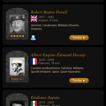
Robert Baden-Powell
1857
-
1941
Anglais
, 83 ans
Général, Lieutenant, Militaire (Guerre,
Histoire).
Tombe ►
Albert-Eugène-Édouard Decarpentry
1878
-
1956
Francais
, 78 ans
Cavalier professionnel, Général, Militaire,
Sportif (Histoire, Sport, Sport équestre).
Notez-le !
Tombe ►
Emiliano Zapata
1879
-
1919
Mexicain
, 39 ans