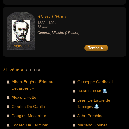
Alexis L'Hotte
1825
-
1904
78 ans
Général, Militaire (Histoire).
Notez-le !
Tombe ►
21 général
au total
Albert-Eugène-Édouard
Giuseppe Garibaldi
Decarpentry
Henri Guisan
Alexis L'Hotte
Jean De Lattre de
Charles De Gaulle
Tassigny
Douglas Macarthur
John Pershing
Edgard De Larminat
Mariano Goybet