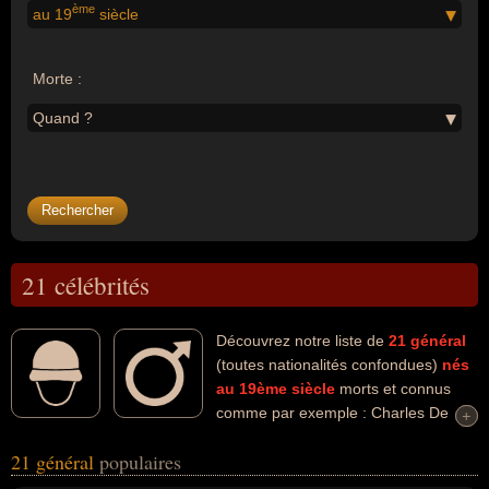
ème
au 19
siècle
Morte :
Quand ?
21 célébrités
Découvrez notre liste de
21
général
(toutes nationalités confondues)
nés
au 19ème siècle
morts et connus
comme par exemple : Charles De
+
+
Gaulle, Henri Guisan, Mariano Goybet, George Patton, Giuseppe
21 général
populaires
Garibaldi, Erwin Rommel, Erich Von Falkenhayn, Douglas
Macarthur, Robert Georges Nivelle, Jean De Lattre de Tassigny...