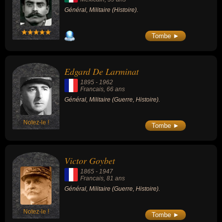
Général, Militaire (Histoire).
Tombe ►
Edgard De Larminat
1895
-
1962
Francais
, 66 ans
Général, Militaire (Guerre, Histoire).
Notez-le !
Tombe ►
Victor Goybet
1865
-
1947
Francais
, 81 ans
Général, Militaire (Guerre, Histoire).
Notez-le !
Tombe ►