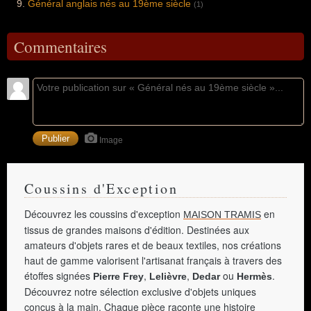
Général anglais nés au 19ème siècle
(1)
Commentaires
Image
Coussins d'Exception
Découvrez les coussins d'exception
en
MAISON TRAMIS
tissus de grandes maisons d'édition. Destinées aux
amateurs d'objets rares et de beaux textiles, nos créations
haut de gamme valorisent l'artisanat français à travers des
étoffes signées
,
,
ou
.
Pierre Frey
Lelièvre
Dedar
Hermès
Découvrez notre sélection exclusive d'objets uniques
conçus à la main. Chaque pièce raconte une histoire