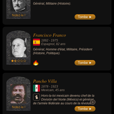
Général, Militaire (Histoire).
Notez-le !
Tombe ►
Francisco Franco
1892
-
1975
Espagnol
, 82 ans
Général, Homme d'état, Militaire, Président
(Histoire, Politique).
Tombe ►
Pancho Villa
1878
-
1923
Mexicain
, 45 ans
Hors-la-loi mexicain devenu chef de la
División del Norte (México) et général
+
+
de l'armée fédérale au cours de la révolution
Notez-le !
mexicaine (1910 à 1920).
Tombe ►