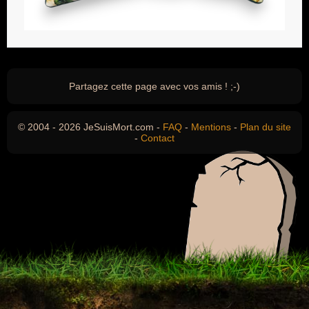
Partagez cette page avec vos amis ! ;-)
© 2004 - 2026 JeSuisMort.com -
FAQ
-
Mentions
-
Plan du site
-
Contact