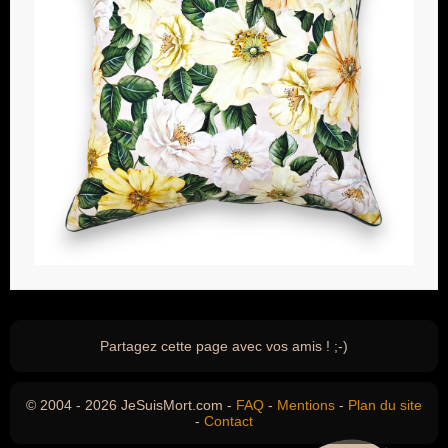
Partagez cette page avec vos amis ! ;-)
© 2004 - 2026 JeSuisMort.com -
FAQ
-
Mentions
-
Plan du site
-
Contact