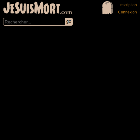
JeSuisMort
Inscription
.com
Connexion