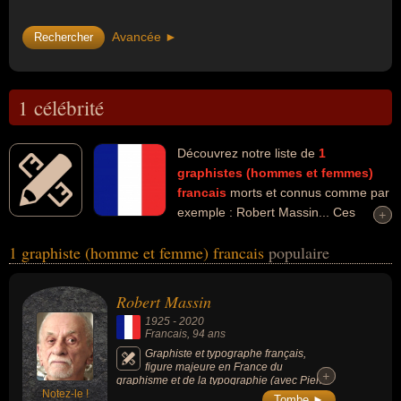
Avancée ►
1 célébrité
Découvrez notre liste de
1
graphistes (hommes et femmes)
francais
morts et connus comme par
exemple : Robert Massin... Ces
+
+
personnalités peuvent avoir des liens variés dans les domaines de
1 graphiste (homme et femme) francais
populaire
l'art, du dessin ou de la littérature. Ces célébrités peuvent
également avoir été artiste, dessinateur, écrivain, illustrateur ou
romancier.
Robert Massin
1925
-
2020
Francais
, 94 ans
Graphiste et typographe français,
figure majeure en France du
+
+
graphisme et de la typographie (avec Pierre
Notez-le !
Faucheux, Jacques Daniel et Jacques
Tombe ►