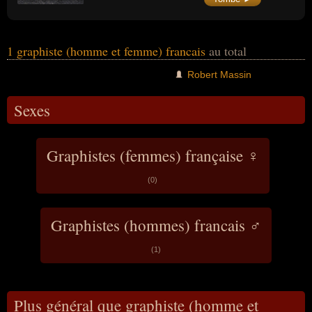
Darche), notamment dans le domaine de
l’édition, il avait créé, entre autres, les
couvertures de la collection « Folio » de
Gallimard.
1 graphiste (homme et femme) francais
au total
Robert Massin
Sexes
Graphistes (femmes) française ♀
(0)
Graphistes (hommes) francais ♂
(1)
Plus général que graphiste (homme et