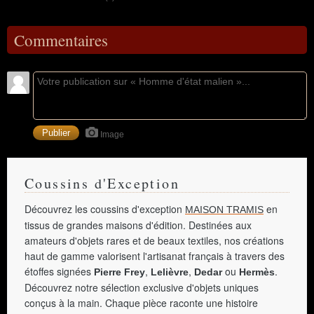
Commentaires
Image
Coussins d'Exception
Découvrez les coussins d'exception
en
MAISON TRAMIS
tissus de grandes maisons d'édition. Destinées aux
amateurs d'objets rares et de beaux textiles, nos créations
haut de gamme valorisent l'artisanat français à travers des
étoffes signées
,
,
ou
.
Pierre Frey
Lelièvre
Dedar
Hermès
Découvrez notre sélection exclusive d'objets uniques
conçus à la main. Chaque pièce raconte une histoire