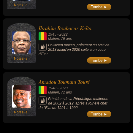
Notez-le !
Tombe ►
Ibrahim Boubacar Keïta
1945
-
2022
Malien
, 76 ans
Politicien malien, président du Mali de
2013 jusqu'en 2020 suite à un coup
d'État.
Notez-le !
Tombe ►
Amadou Toumani Touré
1948
-
2020
Malien
, 72 ans
Président de la République malienne
de 2002 à 2012, après avoir été chef
de l'État de 1991 à 1992.
Notez-le !
Tombe ►