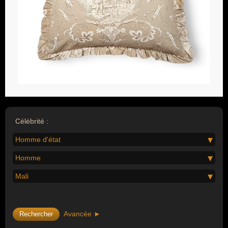
Célébrité :
Homme d'état
Homme
Mali
Avancée ►