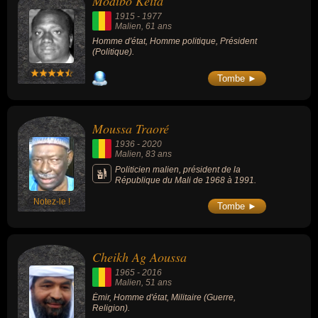
Modibo Keïta
1915
-
1977
Malien
, 61 ans
Homme d'état, Homme politique, Président
(Politique).
Tombe ►
Moussa Traoré
1936
-
2020
Malien
, 83 ans
Politicien malien, président de la
République du Mali de 1968 à 1991.
Notez-le !
Tombe ►
Cheikh Ag Aoussa
1965
-
2016
Malien
, 51 ans
Émir, Homme d'état, Militaire (Guerre,
Religion).