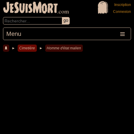
JeSuisMort
Inscription
.com
Connexion
Menu
►
Cimetière
►
Homme d'état malien