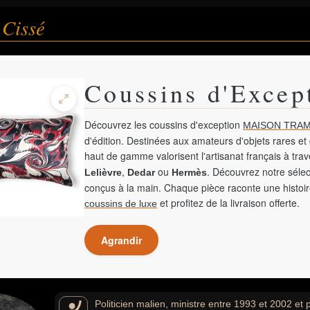
 Cissé
Coussins d'Excep
Découvrez les coussins d'exception
MAISON TRAM
d'édition. Destinées aux amateurs d'objets rares et 
haut de gamme valorisent l'artisanat français à tra
,
ou
. Découvrez notre sélec
Lelièvre
Dedar
Hermès
conçus à la main. Chaque pièce raconte une histoir
et profitez de la livraison offerte.
coussins de luxe
Agrandir
Politicien malien, ministre entre 1993 et 2002 et 