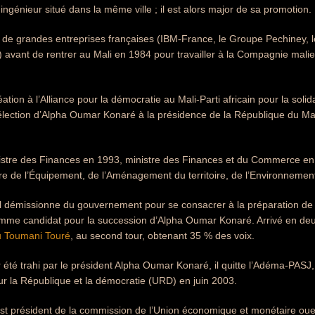
ingénieur situé dans la même ville ; il est alors major de sa promotion.
ein de grandes entreprises françaises (IBM-France, le Groupe Pechiney
r) avant de rentrer au Mali en 1984 pour travailler à la Compagnie mali
éation à l’Alliance pour la démocratie au Mali-Parti africain pour la solid
élection d’Alpha Oumar Konaré à la présidence de la République du Mal
istre des Finances en 1993, ministre des Finances et du Commerce en
re de l’Équipement, de l’Aménagement du territoire, de l’Environnemen
il démissionne du gouvernement pour se consacrer à la préparation de l’él
me candidat pour la succession d’Alpha Oumar Konaré. Arrivé en deuxi
 Toumani Touré
, au second tour, obtenant 35 % des voix.
 été trahi par le président Alpha Oumar Konaré, il quitte l’Adéma-PASJ,
ur la République et la démocratie (URD) en juin 2003.
st président de la commission de l’Union économique et monétaire ou