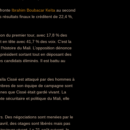
ffronte
Ibrahim Boubacar Keïta
au second
 résultats finaux le créditent de 22,4 %,
ition du premier tour, avec 17,8 % des
t en tête avec 41,7 % des voix. C'est la
l'histoire du Mali. L’opposition dénonce
 président sortant tout en déposant des
des candidats éliminés. Il est battu au
maïla Cissé est attaqué par des hommes à
membres de son équipe de campagne sont
nes que Cissé était gardé vivant. La
e sécuritaire et politique du Mali, elle
ars. Des négociations sont menées par le
avril, des otages sont libérés mais pas
toujours vivant. Le 21 août suivant, le