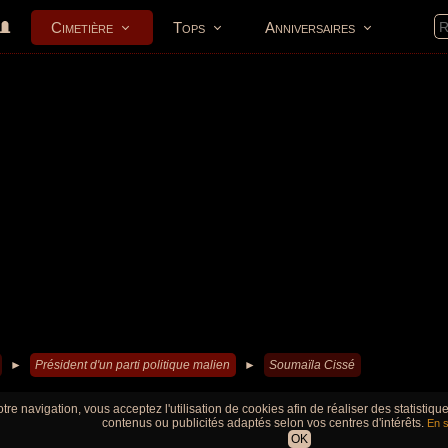
Cimetière
Tops
Anniversaires
►
Président d'un parti politique malien
►
Soumaïla Cissé
tre navigation, vous acceptez l'utilisation de cookies afin de réaliser des statistiq
contenus ou publicités adaptés selon vos centres d'intérêts.
En s
OK