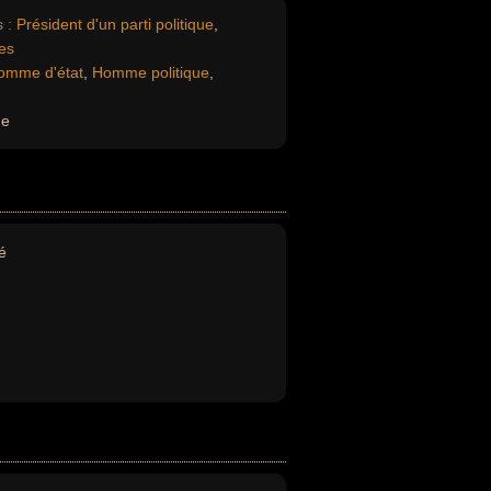
 :
Président d'un parti politique
,
ces
omme d'état
,
Homme politique
,
ue
é