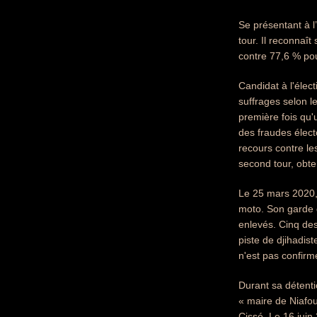
Se présentant à l
tour. Il reconnaît
contre 77,6 % p
Candidat à l'élec
suffrages selon le
première fois qu'
des fraudes élect
recours contre les
second tour, obte
Le 25 mars 2020, 
moto. Son garde 
enlevés. Cinq des
piste de djihadist
n'est pas confirm
Durant sa détenti
« maire de Niafou
Cissé. Le 16 juin