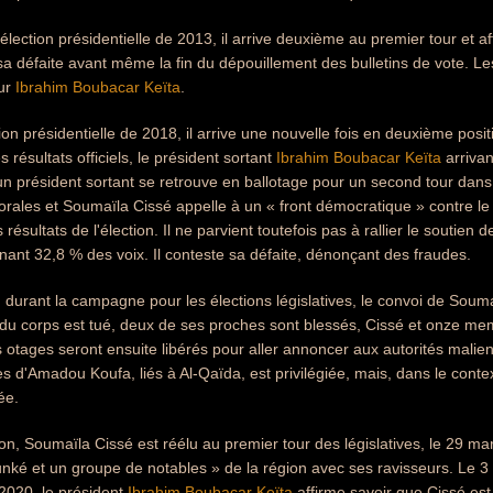
’élection présidentielle de 2013, il arrive deuxième au premier tour et a
 sa défaite avant même la fin du dépouillement des bulletins de vote. Les
our
Ibrahim Boubacar Keïta
.
tion présidentielle de 2018, il arrive une nouvelle fois en deuxième pos
s résultats officiels, le président sortant
Ibrahim Boubacar Keïta
arrivan
un président sortant se retrouve en ballotage pour un second tour dans 
orales et Soumaïla Cissé appelle à un « front démocratique » contre le
 résultats de l'élection. Il ne parvient toutefois pas à rallier le soutien 
nant 32,8 % des voix. Il conteste sa défaite, dénonçant des fraudes.
durant la campagne pour les élections législatives, le convoi de Sou
du corps est tué, deux de ses proches sont blessés, Cissé et onze 
 otages seront ensuite libérés pour aller annoncer aux autorités malien
es d'Amadou Koufa, liés à Al-Qaïda, est privilégiée, mais, dans le context
ée.
on, Soumaïla Cissé est réélu au premier tour des législatives, le 29 m
nké et un groupe de notables » de la région avec ses ravisseurs. Le 3 
 2020, le président
Ibrahim Boubacar Keïta
affirme savoir que Cissé est 