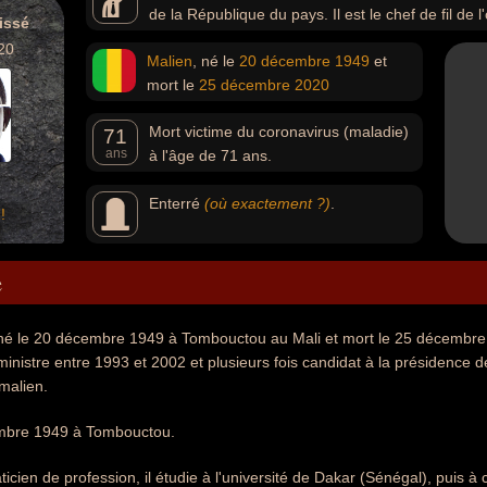
de la République du pays. Il est le chef de fil de l
issé
20
Malien
, né le
20 décembre
1949
et
mort le
25 décembre
2020
Mort victime du coronavirus (maladie)
71
ans
à l'âge de 71 ans.
Enterré
(où exactement ?)
.
!
e
né le 20 décembre 1949 à Tombouctou au Mali et mort le 25 décembre
ministre entre 1993 et 2002 et plusieurs fois candidat à la présidence d
 malien.
cembre 1949 à Tombouctou.
icien de profession, il étudie à l'université de Dakar (Sénégal), puis à ce