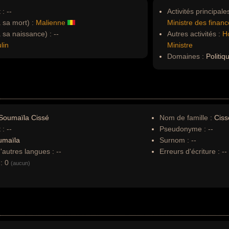
 :
--
Activités principales
à sa mort) :
Malienne
Ministre des finan
à sa naissance) :
--
Autres activités :
H
lin
Ministre
Domaines :
Politiq
Soumaïla Cissé
Nom de famille :
Ciss
 :
--
Pseudonyme :
--
umaïla
Surnom :
--
autres langues :
--
Erreurs d'écriture :
--
:
0
(aucun)