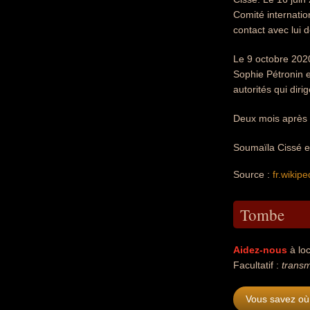
Comité internatio
contact avec lui 
Le 9 octobre 2020
Sophie Pétronin et
autorités qui diri
Deux mois après a
Soumaïla Cissé es
Source :
fr.wikipe
Tombe
Aidez-nous
à loc
Facultatif :
transm
Vous savez où