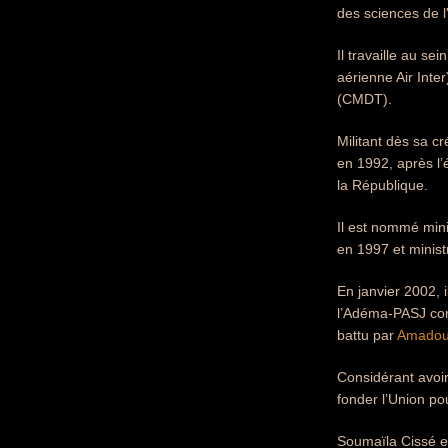
des sciences de l'
Il travaille au s
aérienne Air Inte
(CMDT).
Militant dès sa cr
en 1992, après l’
la République.
Il est nommé min
en 1997 et minist
En janvier 2002, 
l’Adéma-PASJ com
battu par
Amadou
Considérant avoir
fonder l’Union po
Soumaïla Cissé e