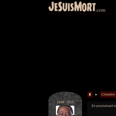
JeSuisMort
.com
►
Cimetière
1949 - 2020
En poursuivant vo