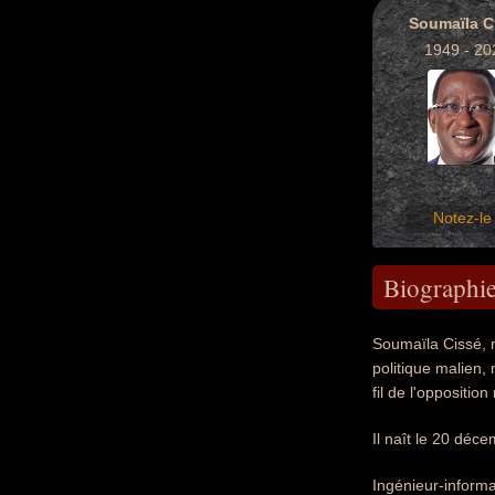
Soumaïla C
1949 - 20
Notez-le 
Biographi
Soumaïla Cissé, 
politique malien, 
fil de l'opposition
Il naît le 20 dé
Ingénieur-informat