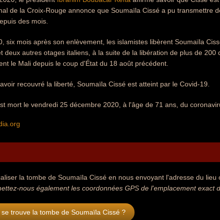
nal de la Croix-Rouge annonce que Soumaïla Cissé a pu transmettre des 
depuis des mois.
, six mois après son enlèvement, les islamistes libèrent Soumaïla Ci
 deux autres otages italiens, à la suite de la libération de plus de 200 
gent le Mali depuis le coup d'État du 18 août précédent.
voir recouvré la liberté, Soumaïla Cissé est atteint par le Covid-19.
t mort le vendredi 25 décembre 2020, à l'âge de 71 ans, du coronaviru
dia.org
aliser la tombe de Soumaïla Cissé en nous envoyant l'adresse du lieu où
ettez-nous également les coordonnées GPS de l'emplacement exact de
 se trouve la tombe de Soumaïla Cissé ?