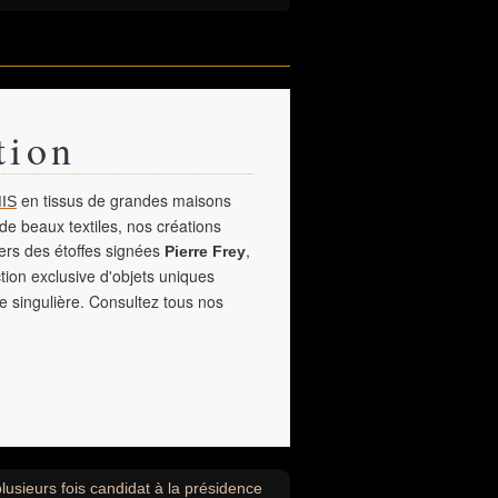
tion
en tissus de grandes maisons
IS
de beaux textiles, nos créations
vers des étoffes signées
,
Pierre Frey
tion exclusive d'objets uniques
e singulière. Consultez tous nos
plusieurs fois candidat à la présidence