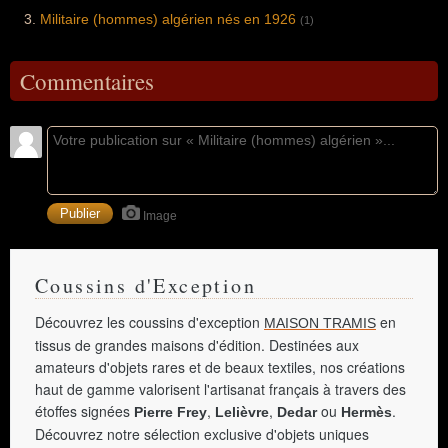
Militaire (hommes) algérien nés en 1926
(1)
Commentaires
Image
Coussins d'Exception
Découvrez les coussins d'exception
en
MAISON TRAMIS
tissus de grandes maisons d'édition. Destinées aux
amateurs d'objets rares et de beaux textiles, nos créations
haut de gamme valorisent l'artisanat français à travers des
étoffes signées
,
,
ou
.
Pierre Frey
Lelièvre
Dedar
Hermès
Découvrez notre sélection exclusive d'objets uniques