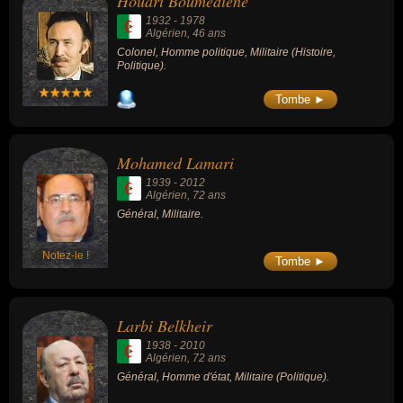
Houari Boumédiène
loin de faire l'unanimité en Algérie. Il est
1932
-
1978
notamment fortement critiqué pour les
Algérien
, 46 ans
purges sanglantes qui se déroulent dans la
Colonel, Homme politique, Militaire (Histoire,
Wilaya III durant l'opération bleuite et qui
Politique).
affaibliront durablement celle-ci. Il est trahi
par certains de ses camarades et tombe
dans une embuscade tendue par l'armée
Tombe ►
française le 28 mars 1959.
Mohamed Lamari
1939
-
2012
Algérien
, 72 ans
Général, Militaire.
Notez-le !
Tombe ►
Larbi Belkheir
1938
-
2010
Algérien
, 72 ans
Général, Homme d'état, Militaire (Politique).