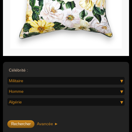
Célébrité :
Militaire
Homme
Algérie
Avancée ►