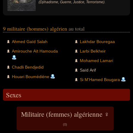
(Djihadisme, Guerre, Justice, Terrorisme).
9 militaire (hommes) algérien
au total
Ahmed Gaïd Salah
Lakhdar Bouregaa
Amirouche Aït Hamouda
Larbi Belkheir
Mohamed Lamari
Chadli Bendjedid
Saïd Arif
Houari Boumédiène
Si M'Hamed Bougara
Sexes
Militaire (femmes) algérienne ♀
(0)