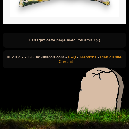
Partagez cette page avec vos amis ! ;-)
© 2004 - 2026 JeSuisMort.com -
FAQ
-
Mentions
-
Plan du site
-
Contact