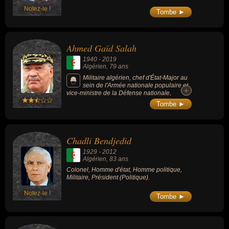
Notez-le !
Tombe ►
Ahmed Gaïd Salah
1940
-
2019
Algérien
, 79 ans
Militaire algérien, chef d'État-Major au
sein de l'Armée nationale populaire et
+
+
vice-ministre de la Défense nationale,
devenu la bête noire des manifestants en
Tombe ►
2019 à la suite de manifestations de masse
contre le régime, il pousse à la démission le
président Abdelaziz Bouteflika, dont il était
un proche et est à son tour appelé à quitter le
Chadli Bendjedid
pouvoir quelques jours après l'investiture du
nouveau président Abdelmadjid Tebboune. Il
1929
-
2012
était le dernier haut responsable à avoir
Algérien
, 83 ans
participé à la guerre d’indépendance de
Colonel, Homme d'état, Homme politique,
l’Algérie.
Militaire, Président (Politique).
Notez-le !
Tombe ►