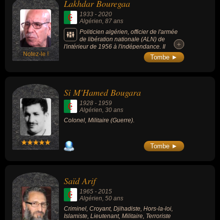
Lakhdar Bouregaa
1933
-
2020
Algérien
, 87 ans
Politicien algérien, officier de l'armée
de libération nationale (ALN) de
+
+
l'intérieur de 1956 à l'indépendance. Il
Notez-le !
s'oppose au clan d'Oujda depuis la crise de
Tombe ►
l'été 1962 : il est l'un des membres
fondateurs du Front des forces socialistes
(FFS) en 1963 et une figure du Hirak en
2019-2020. Pour les algériens, il est «
Si M'Hamed Bougara
l’homme qui ne s’est jamais rendu », un
opposant irréductible, le héros de
1928
-
1959
l’indépendance qui avait pris parti pour le
Algérien
, 30 ans
Hirak dès le début en 2019, engagement qui
Colonel, Militaire (Guerre).
lui valut d’être emprisonné 6 mois à l’âge de
86 ans.
Tombe ►
Saïd Arif
1965
-
2015
Algérien
, 50 ans
Criminel, Croyant, Djihadiste, Hors-la-loi,
Islamiste, Lieutenant, Militaire, Terroriste