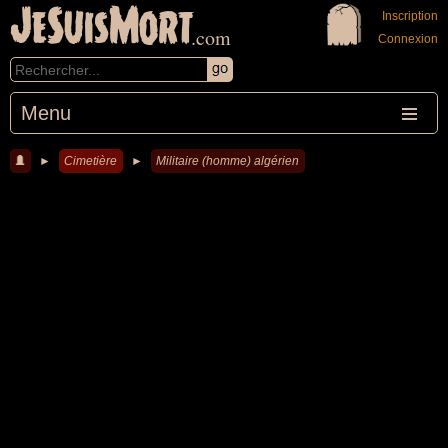
JeSuisMort
Inscription
.com
Connexion
Menu
►
Cimetière
►
Militaire (homme) algérien