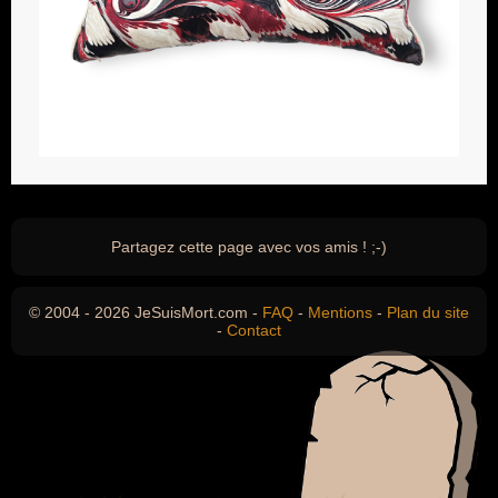
Partagez cette page avec vos amis ! ;-)
© 2004 - 2026 JeSuisMort.com -
FAQ
-
Mentions
-
Plan du site
-
Contact