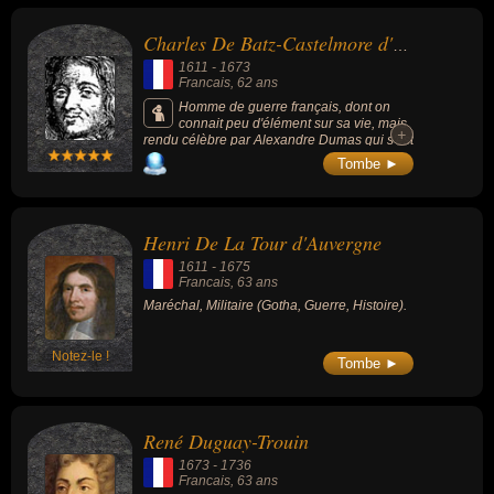
Charlus... Ces personnalités (de sexe masculin) peuvent avoir des
liens variés dans les domaines de la guerre, de l'histoire ou du
Charles De Batz-Castelmore d'Artagnan
gotha. Ces célébrités peuvent également avoir été comte, homme
1611
-
1673
d'état, maréchal, corsaire ou navigateur. En ce qui concerne leurs
Francais
, 62 ans
nationalités au moment de leurs morts, ils peuvent avoir été
Homme de guerre français, dont on
connait peu d'élément sur sa vie, mais
francais par exemple.
+
+
rendu célèbre par Alexandre Dumas qui s'est
inspiré des mémoires du Comte d'Artagnan
Tombe ►
pour composer son personnage de
d'Artagnan, héros de trois récits publiés entre
1844 et 1850 et dont le plus connu est « Les
Trois Mousquetaires ».
Henri De La Tour d'Auvergne
1611
-
1675
Francais
, 63 ans
Maréchal, Militaire (Gotha, Guerre, Histoire).
Notez-le !
Tombe ►
René Duguay-Trouin
1673
-
1736
Francais
, 63 ans