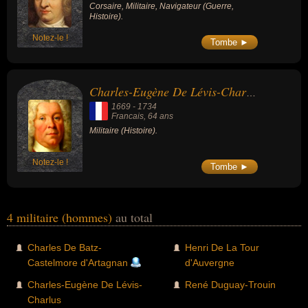
Corsaire, Militaire, Navigateur (Guerre,
Histoire).
Notez-le !
Tombe ►
Charles-Eugène De Lévis-Charlus
1669
-
1734
Francais
, 64 ans
Militaire (Histoire).
Notez-le !
Tombe ►
4 militaire (hommes)
au total
Charles De Batz-
Henri De La Tour
Castelmore d'Artagnan
d'Auvergne
Charles-Eugène De Lévis-
René Duguay-Trouin
Charlus