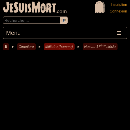
JeSuisMort
Inscription
.com
Connexion
Menu
ème
►
Cimetière
►
Militaire (homme)
►
Nés au 17
siècle