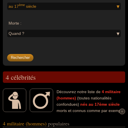
ème
au 17
siècle
Morte :
Quand ?
4 célébrités
Découvrez notre liste de
4
militaire
(hommes)
(toutes nationalités
confondues)
nés au 17ème siècle
morts et connus comme par exemple
+
+
: Charles De Batz-Castelmore d'Artagnan, Henri De La Tour
4 militaire (hommes)
populaires
d'Auvergne, René Duguay-Trouin, Charles-Eugène De Lévis-