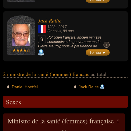
Balladur, maire de Handschuheim pendant
plusieurs décennies et président du conseil
général du Bas-Rhin pendant 19 ans. Il est
considéré comme un pilier de la vie politique
Jack Ralite
alsacienne.
1928
-
2017
Francais
, 89 ans
Politicien français, ancien ministre
communiste du gouvernement de
+
+
Pierre Mauroy, sous la présidence de
François Mitterrand, en charge de la santé
Tombe ►
(1981-1983) puis ministre délégué à l’emploi
(1983-1984). Dans un article paru en 2015,
Les Inrocks se demandaient s’il n’était pas le
plus grand ministre de la culture de tous les
temps.
2 ministre de la santé (hommes) francais
au total
Daniel Hoeffel
Jack Ralite
Sexes
Ministre de la santé (femmes) française ♀