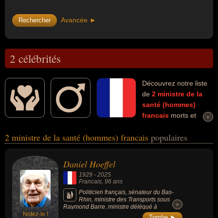
Avancée ►
2 célébrités
Découvrez notre liste
de
2
ministre de la
santé (hommes)
francais
morts et
+
+
connus comme par exemple : Daniel Hoeffel, Jack Ralite... Ces
2 ministre de la santé (hommes) francais
populaires
personnalités (de sexe masculin) peuvent avoir des liens variés
dans les domaines de la politique, de la politique de droite, de
l'ump, du parti communiste français, du parti socialiste ou de la
Daniel Hoeffel
politique de gauche. Ces célébrités peuvent également avoir été
1929
-
2025
conseiller général, homme d'état, maire, ministre, sénateur,
Francais
, 96 ans
communiste, homme politique, ministre de l'emploi ou socialiste.
Politicien français, sénateur du Bas-
Rhin, ministre des Transports sous
+
+
Raymond Barre, ministre délégué à
Notez-le !
l’Aménagement du territoire sous Édouard
Tombe ►