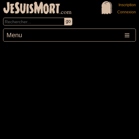
JeSuisMort
Inscription
.com
Connexion
Menu