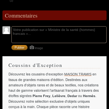
(2)
Commentaires
Image
Coussins d'Exception
Découvrez les coussins d'exception
en
MAISON TRAMIS
tissus de grandes maisons d'édition. Destinées aux
amateurs d'objets rares et de beaux textiles, nos créations
haut de gamme valorisent l'artisanat français à travers des
étoffes signées
,
,
ou
.
Pierre Frey
Lelièvre
Dedar
Hermès
Découvrez notre sélection exclusive d'objets uniques
conçus à la main. Chaque pièce raconte une histoire