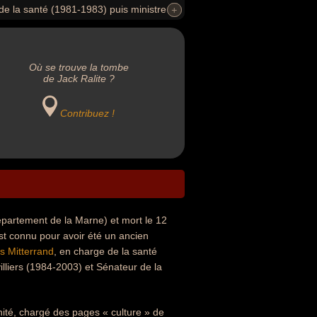
de la santé (1981-1983) puis ministre
+
+
2015, Les Inrocks se demandaient s’il
s temps.
Où se trouve la tombe
de Jack Ralite ?
Contribuez !
partement de la Marne) et mort le 12
est connu pour avoir été un ancien
s Mitterrand
, en charge de la santé
illiers (1984-2003) et Sénateur de la
ité, chargé des pages « culture » de