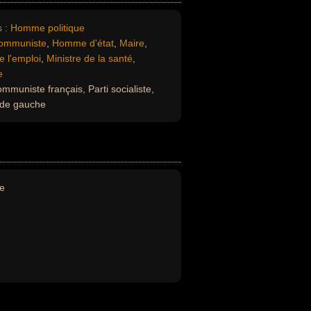
 :
Homme politique
ommuniste
,
Homme d'état
,
Maire
,
e l'emploi
,
Ministre de la santé
,
e
ommuniste français, Parti socialiste,
e de gauche
te