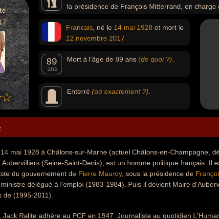
la présidence de François Mitterrand, en charge 
te
délégué à l’emploi (1983-1984). Dans un article paru en 
17
Francais
, né le
14 mai
1928
et mort le
n’était pas le plus grand ministre de la culture de tous le
12 novembre
2017
Mort à l'âge de 89 ans
(de quoi ?)
.
89
ans
Enterré
(où exactement ?)
.
e
le 14 mai 1928 à Châlons-sur-Marne (actuel Châlons-en-Champagne, dé
ubervilliers (Seine-Saint-Denis), est un homme politique français. Il 
iste du gouvernement de
Pierre Mauroy
, sous la présidence de
Françoi
ministre délégué à l’emploi (1983-1984). Puis il devient Maire d'Auberv
s de (1995-2011).
, Jack Ralite adhère au PCF en 1947. Journaliste au quotidien L'Human