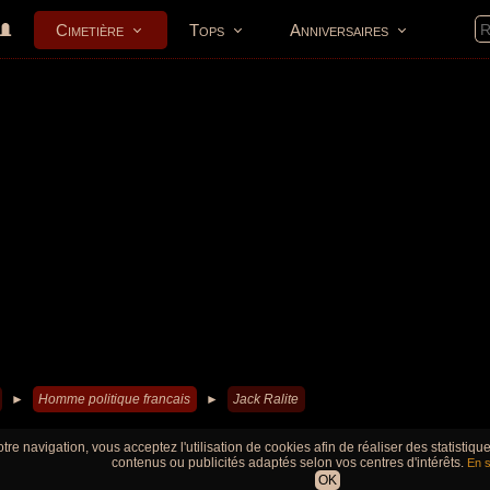
Cimetière
Tops
Anniversaires
►
Homme politique francais
►
Jack Ralite
tre navigation, vous acceptez l'utilisation de cookies afin de réaliser des statistiq
contenus ou publicités adaptés selon vos centres d'intérêts.
En s
OK