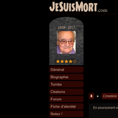
JeSuisMort
.com
1928 - 2017
Général
Biographie
Tombe
Citations
►
Cimetière
Forum
Fiche d'identité
En poursuivant vo
Notez !