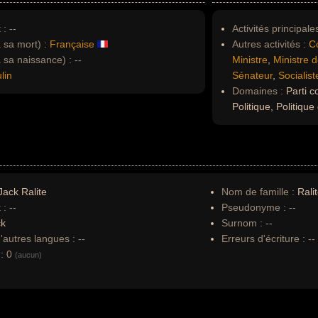
 :
--
Activités principales
à sa mort) :
Française
Autres activités :
C
à sa naissance) :
--
Ministre
,
Ministre d
lin
Sénateur
,
Socialist
Domaines :
Parti c
Politique, Politiqu
ack Ralite
Nom de famille :
Rali
 :
--
Pseudonyme :
--
ck
Surnom :
--
autres langues :
--
Erreurs d'écriture :
--
:
0
(aucun)