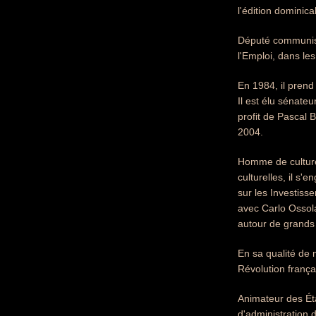
l'édition dominica
Député communist
l'Emploi, dans l
En 1984, il prend 
Il est élu sénate
profit de Pascal
2004.
Homme de culture,
culturelles, il s'
sur les Investis
avec Carlo Ossola
autour de grands 
En sa qualité de 
Révolution frança
Animateur des Éta
d'administration 