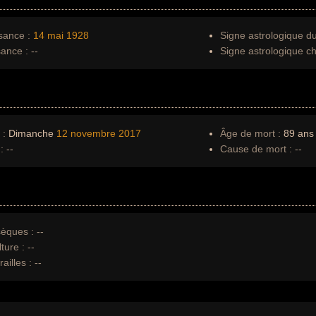
sance :
14 mai
1928
Signe astrologique d
sance :
--
Signe astrologique ch
 :
Dimanche
12 novembre
2017
Âge de mort :
89 ans
:
--
Cause de mort :
--
èques :
--
ture :
--
ailles :
--