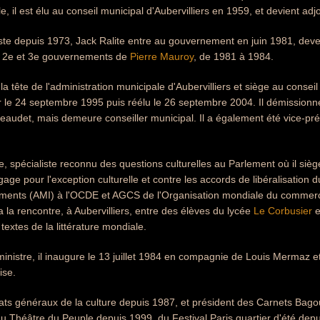
le, il est élu au conseil municipal d'Aubervilliers en 1959, et devient a
e depuis 1973, Jack Ralite entre au gouvernement en juin 1981, deven
es 2e et 3e gouvernements de
Pierre Mauroy
, de 1981 à 1984.
la tête de l'administration municipale d'Aubervilliers et siège au conse
ur le 24 septembre 1995 puis réélu le 26 septembre 2004. Il démissionne
 Beaudet, mais demeure conseiller municipal. Il a également été vice-
 spécialiste reconnu des questions culturelles au Parlement où il sièg
engage pour l'exception culturelle et contre les accords de libéralisation
sements (AMI) à l'OCDE et AGCS de l'Organisation mondiale du commerce
 la rencontre, à Aubervilliers, entre des élèves du lycée
Le Corbusier
e
textes de la littérature mondiale.
ministre, il inaugure le 13 juillet 1984 en compagnie de Louis Mermaz e
ise.
ts généraux de la culture depuis 1987, et président des Carnets Bagou
du Théâtre du Peuple depuis 1999, du Festival Paris quartier d'été depu