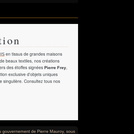
tion
en tissus de grandes maisons
IS
de beaux textiles, nos créations
vers des étoffes signées
,
Pierre Frey
tion exclusive d'objets uniques
e singulière. Consultez tous nos
 du gouvernement de Pierre Mauroy, sous