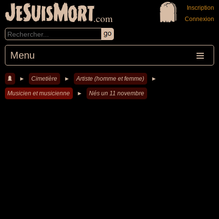
JeSuisMort
Inscription
.com
Connexion
Menu
►
Cimetière
►
Artiste (homme et femme)
►
Musicien et musicienne
►
Nés un 11 novembre