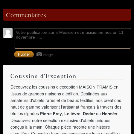
Commentaires
Image
Coussins d'Exception
Découvrez les coussins d'exception
en
MAISON TRAMIS
tissus de grandes maisons d'édition. Destinées aux
amateurs d'objets rares et de beaux textiles, nos créations
haut de gamme valorisent l'artisanat français à travers des
étoffes signées
,
,
ou
.
Pierre Frey
Lelièvre
Dedar
Hermès
Découvrez notre sélection exclusive d'objets uniques
conçus à la main. Chaque pièce raconte une histoire
singulière. Consultez tous nos
et profitez
coussins de luxe