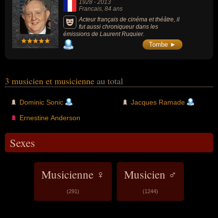
1928
-
2013
Francais
, 84 ans
Acteur français de cinéma et théâtre, il
fut aussi chroniqueur dans les
émissions de Laurent Ruquier.
Tombe ►
3 musicien et musicienne
au total
Dominic Sonic
Jacques Ramade
Ernestine Anderson
Sexes
Musicienne ♀
Musicien ♂
(291)
(1244)