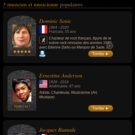
3 musicien et musicienne
populaires
les domaines de l'art, de la musique, du rock, du cinéma, de
l'humour ou du théâtre. Ces célébrités peuvent également avoir été
artiste, chanteur, chanteur de rock, guitariste, guitariste de rock,
Dominic Sonic
acteur, animateur, chanteur de variétés, chroniqueur ou comique.
1964
-
2020
En ce qui concerne leurs nationalités au moment de leurs morts, ils
Francais
, 55 ans
peuvent avoir été francais ou américain par exemple.
Chanteur de rock français, figure de la
scène rock rennaise des années 1980
+
+
avec Etienne Daho ou Marquis de Sade, il a
sorti 6 albums entre 1987 et 2015 en 40 ans
Tombe ►
de carrière.
Ernestine Anderson
1928
-
2016
Américaine
, 87 ans
Artiste, Chanteuse, Musicienne (Art,
Musique).
Notez-la !
Tombe ►
Jacques Ramade