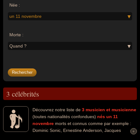
Née :
un 11 novembre
Morte :
Quand ?
3 célébrités
Découvrez notre liste de
3
musicien et musicienne
(toutes nationalités confondues)
nés un 11
novembre
morts et connus comme par exemple :
Dominic Sonic, Ernestine Anderson, Jacques
+
+
Ramade... Ces personnalités peuvent avoir des liens variés dans