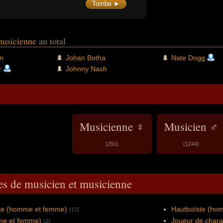
Songs of the Century (les plus grandes
Tombe ►
chansons du 21ème siècle).
musicienne
au total
n
Johan Botha
Nate Dogg
r
Johnny Nash
Musicienne ♀
Musicien ♂
(291)
(1244)
es de musicien et musicienne
te (homme et femme)
Hautboïste (ho
(17)
mme et femme)
Joueur de chara
(2)