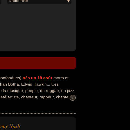
Nationalité
 confondues)
nés un 19 août
morts et
han Botha, Edwin Hawkin... Ces
de la musique, people, du reggae, du jazz,
été artiste, chanteur, rappeur, chanteur
+
+
ur d'opéra ou chanteur de gospel. En ce
n, anglais ou africain du sud par
hnny Nash