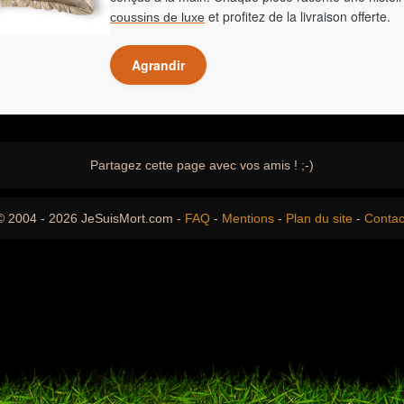
et profitez de la livraison offerte.
coussins de luxe
Agrandir
Partagez cette page avec vos amis ! ;-)
© 2004 - 2026 JeSuisMort.com -
FAQ
-
Mentions
-
Plan du site
-
Contac