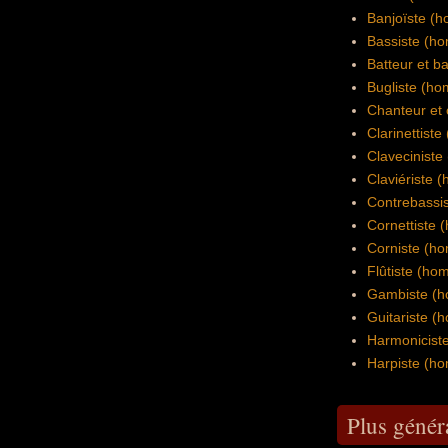
Banjoïste (
Bassiste (h
Batteur et b
Bugliste (h
Chanteur et
Clarinettist
Clavecinist
Claviériste
Contrebassi
Cornettiste
Corniste (h
Flûtiste (h
Gambiste (
Guitariste 
Harmonicist
Harpiste (h
Plus génér