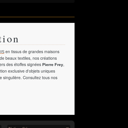
tion
en tissus de grandes maisons
IS
de beaux textiles, nos créations
vers des étoffes signées
,
Pierre Frey
tion exclusive d'objets uniques
e singulière. Consultez tous nos