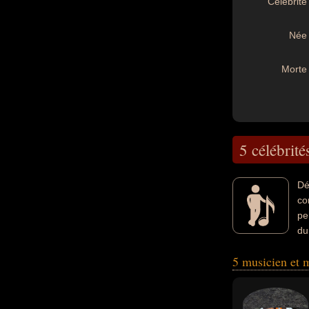
Célébrité 
Née 
Morte 
5 célébrité
Dé
co
pe
du
de reggae, compos
5 musicien et 
qui concerne leur
exemple.