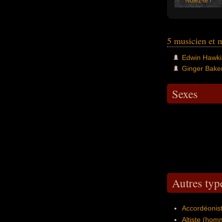
Notez-le !
5 musicien et 
Edwin Hawki
Ginger Bake
Sexes
Autres typ
Accordéonis
Altiste (ho