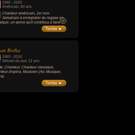
1940
-
2020
Américain
, 80 ans
Chanteur américain, 1er non-
Jamaïcain à enregistrer du reggae en
+
+
ïque, un genre qu'il contribua à faire
uvrir au grand public avec ses succès.
Tombe ►
tube international « I Can See Clearly
» de 1972 n'est cependant pas un
ae.
han Botha
1965
-
2016
Africain du sud
, 51 ans
ste, Chanteur, Chanteur classique,
teur d'opéra, Musicien (Art, Musique,
a).
Tombe ►