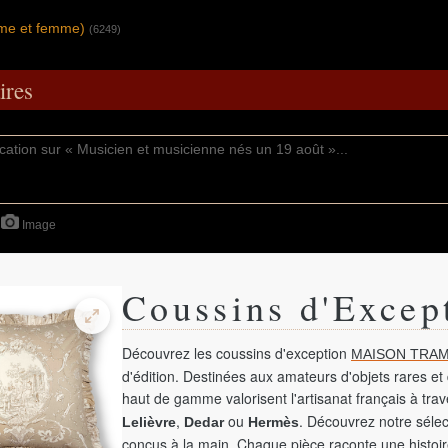
mme et femme)
(6249)
res
Image
Coussins d'Excep
Découvrez les coussins d'exception
MAISON TRAM
d'édition. Destinées aux amateurs d'objets rares et 
haut de gamme valorisent l'artisanat français à tra
,
ou
. Découvrez notre sélec
Lelièvre
Dedar
Hermès
conçus à la main. Chaque pièce raconte une histoir