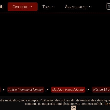
Cimetière
Tops
Anniversaires
►
Artiste (homme et femme)
►
Musicien et musicienne
►
Nés un 19 a
tre navigation, vous acceptez l'utilisation de cookies afin de réaliser des statistiq
contenus ou publicités adaptés selon vos centres d'intérêts.
En s
OK