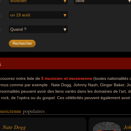
:
Musicien
Sexe
:
un 19 août
:
Quand ?
s
couvrez notre liste de
5
musicien et musicienne
(toutes nationalités
nnus comme par exemple : Nate Dogg, Johnny Nash, Ginger Baker, Jo
rsonnalités peuvent avoir des liens variés dans les domaines de l'art, 
 rock, de l'opéra ou du gospel. Ces célébrités peuvent également avoir 
iteur, guitariste, batteur, batteur de rock, chanteur classique, chante
musicienne
populaires
s nationalités au moment de leurs morts, ils peuvent avoir été américai
Nate Dogg
Jo