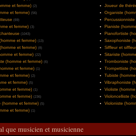
homme et femme)
Joueur de théré
(2)
omme et femme)
Organiste (hom
(56)
atteuse
Percussionnist
(69)
omme et femme)
Pianiste (homm
(3)
 chanteuse
Pianofortiste (
(1043)
e (homme et femme)
Saxophoniste (
(13)
e (homme et femme)
Siffleur et siffle
(8)
 (homme et femme)
Sitariste (homm
(22)
ste (homme et femme)
Tromboniste (h
(6)
 (homme et femme)
Trompettiste (
(1)
omme et femme)
Tubiste (homme
(2)
omme et femme)
Vibraphoniste 
(5)
homme et femme)
Violiste (homme
(1)
(homme et femme)
Violoncelliste 
(236)
e (homme et femme)
Violoniste (hom
(5)
omme et femme)
(1)
al que musicien et musicienne