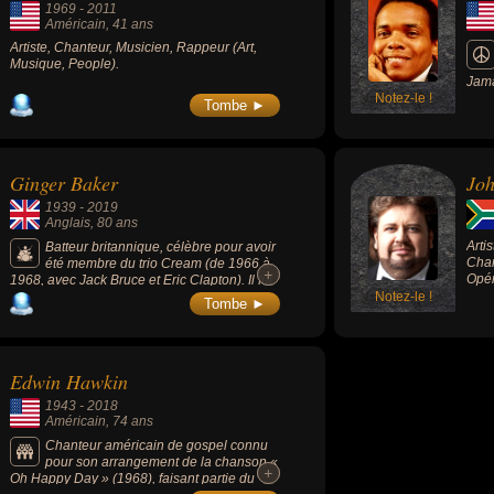
1969
-
2011
Américain
, 41 ans
Artiste, Chanteur, Musicien, Rappeur (Art,
Musique, People).
Jama
Notez-le !
déco
Tombe ►
Son 
Now 
regg
Ginger Baker
Jo
1939
-
2019
Anglais
, 80 ans
Arti
Batteur britannique, célèbre pour avoir
Chan
été membre du trio Cream (de 1966 à
+
+
Opér
1968, avec Jack Bruce et Eric Clapton). Il fut
un des premiers musiciens de sa génération
Notez-le !
Tombe ►
à se tourner vers les sons africains.
Edwin Hawkin
1943
-
2018
Américain
, 74 ans
Chanteur américain de gospel connu
pour son arrangement de la chanson «
+
+
Oh Happy Day » (1968), faisant partie du