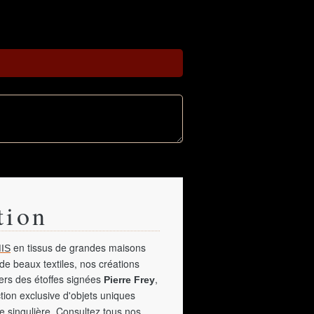
tion
en tissus de grandes maisons
IS
de beaux textiles, nos créations
vers des étoffes signées
,
Pierre Frey
tion exclusive d'objets uniques
e singulière. Consultez tous nos