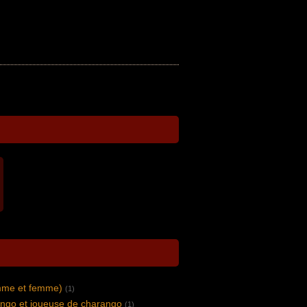
mme et femme)
(1)
ngo et joueuse de charango
(1)