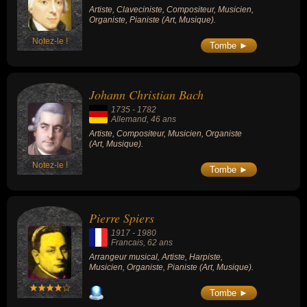
Artiste, Claveciniste, Compositeur, Musicien,
Organiste, Pianiste (Art, Musique).
Notez-le !
Tombe ►
Johann Christian Bach
1735
-
1782
Allemand
, 46 ans
Artiste, Compositeur, Musicien, Organiste
(Art, Musique).
Notez-le !
Tombe ►
Pierre Spiers
1917
-
1980
Francais
, 62 ans
Arrangeur musical, Artiste, Harpiste,
Musicien, Organiste, Pianiste (Art, Musique).
Tombe ►