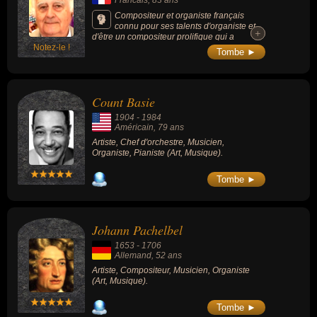
Compositeur et organiste français
connu pour ses talents d'organiste et
+
+
d'être un compositeur prolifique qui a
Notez-le !
notamment travaillé au ministère français de
Tombe ►
la Culture.
Count Basie
1904
-
1984
Américain
, 79 ans
Artiste, Chef d'orchestre, Musicien,
Organiste, Pianiste (Art, Musique).
Tombe ►
Johann Pachelbel
1653
-
1706
Allemand
, 52 ans
Artiste, Compositeur, Musicien, Organiste
(Art, Musique).
Tombe ►