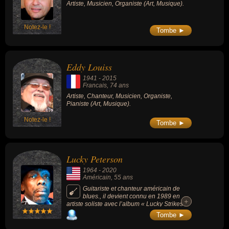
Artiste, Musicien, Organiste (Art, Musique).
Notez-le !
Tombe ►
Eddy Louiss
1941
-
2015
Francais
, 74 ans
Artiste, Chanteur, Musicien, Organiste,
Pianiste (Art, Musique).
Notez-le !
Tombe ►
Lucky Peterson
1964
-
2020
Américain
, 55 ans
Guitariste et chanteur américain de
blues., il devient connu en 1989 en
+
+
artiste soliste avec l’album « Lucky Strikes !
».
Tombe ►