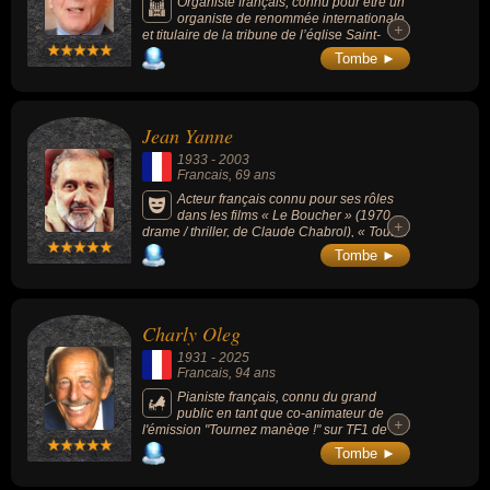
Organiste français, connu pour être un
organiste de renommée internationale
+
+
et titulaire de la tribune de l’église Saint-
Eustache, à Paris, de 1963 à 2015.
Tombe ►
Jean Yanne
1933
-
2003
Francais
, 69 ans
Acteur français connu pour ses rôles
dans les films « Le Boucher » (1970,
+
+
drame / thriller, de Claude Chabrol), « Tout le
monde il est beau, tout le monde il est gentil
Tombe ►
» (1972, comédie, avec Michel Serrault) ou «
Deux heures moins le quart avant Jésus-
Christ » (1982, comédie, avec Coluche et
Michel Serrault).
Charly Oleg
1931
-
2025
Francais
, 94 ans
Pianiste français, connu du grand
public en tant que co-animateur de
+
+
l'émission "Tournez manège !" sur TF1 de
1985 à 1993.
Tombe ►