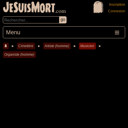
JeSuisMort
Inscription
.com
Connexion
Menu
►
Cimetière
►
Artiste (homme)
►
Musicien
►
Organiste (homme)