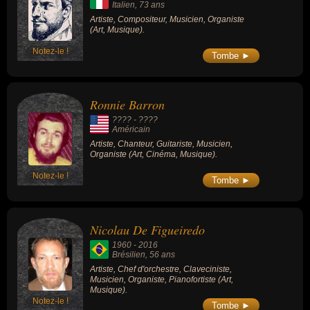
Italien
, 73 ans
Artiste, Compositeur, Musicien, Organiste
(Art, Musique).
Notez-le !
Tombe ►
Ronnie Barron
???? - ????
Américain
Artiste, Chanteur, Guitariste, Musicien,
Organiste (Art, Cinéma, Musique).
Notez-le !
Tombe ►
Nicolau De Figueiredo
1960
-
2016
Brésilien
, 56 ans
Artiste, Chef d'orchestre, Claveciniste,
Musicien, Organiste, Pianofortiste (Art,
Musique).
Notez-le !
Tombe ►