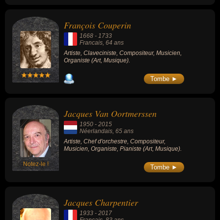
François Couperin
1668
-
1733
Francais
, 64 ans
Artiste, Claveciniste, Compositeur, Musicien,
Organiste (Art, Musique).
Tombe ►
Jacques Van Oortmerssen
1950
-
2015
Néerlandais
, 65 ans
Artiste, Chef d'orchestre, Compositeur,
Musicien, Organiste, Pianiste (Art, Musique).
Notez-le !
Tombe ►
Jacques Charpentier
1933
-
2017
Francais
, 83 ans