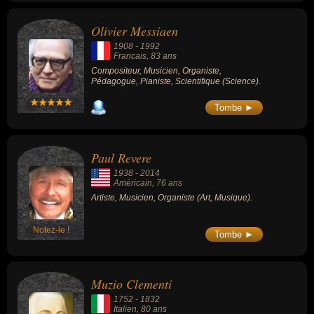
Olivier Messiaen
1908
-
1992
Francais
, 83 ans
Compositeur, Musicien, Organiste,
Pédagogue, Pianiste, Scientifique (Science).
Tombe ►
Paul Revere
1938
-
2014
Américain
, 76 ans
Artiste, Musicien, Organiste (Art, Musique).
Notez-le !
Tombe ►
Muzio Clementi
1752
-
1832
Italien
, 80 ans