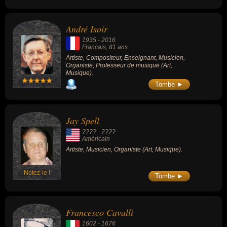
André Isoir
1935
-
2016
Francais
, 81 ans
Artiste, Compositeur, Enseignant, Musicien,
Organiste, Professeur de musique (Art,
Musique).
Tombe ►
Jay Spell
???? - ????
Américain
Artiste, Musicien, Organiste (Art, Musique).
Notez-le !
Tombe ►
Francesco Cavalli
1602
-
1676