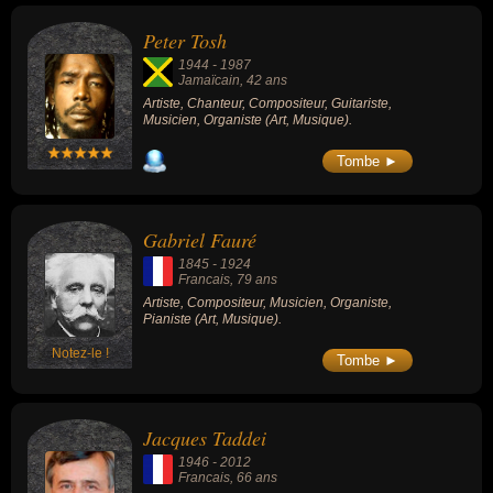
Peter Tosh
1944
-
1987
Jamaïcain
, 42 ans
Artiste, Chanteur, Compositeur, Guitariste,
Musicien, Organiste (Art, Musique).
Tombe ►
Gabriel Fauré
1845
-
1924
Francais
, 79 ans
Artiste, Compositeur, Musicien, Organiste,
Pianiste (Art, Musique).
Notez-le !
Tombe ►
Jacques Taddei
1946
-
2012
Francais
, 66 ans