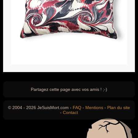
Partagez cette page avec vos amis ! ;-)
© 2004 - 2026 JeSuisMort.com -
FAQ
-
Mentions
-
Plan du site
-
Contact