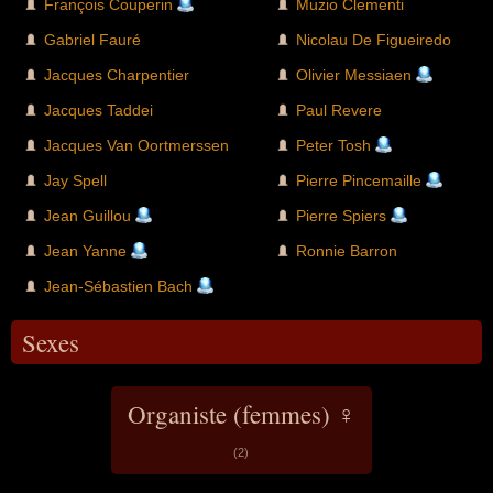
François Couperin
Muzio Clementi
Gabriel Fauré
Nicolau De Figueiredo
Jacques Charpentier
Olivier Messiaen
Jacques Taddei
Paul Revere
Jacques Van Oortmerssen
Peter Tosh
Jay Spell
Pierre Pincemaille
Jean Guillou
Pierre Spiers
Jean Yanne
Ronnie Barron
Jean-Sébastien Bach
Sexes
Organiste (femmes) ♀
(2)