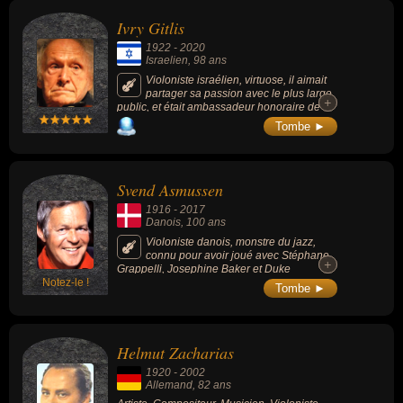
Ivry Gitlis
1922
-
2020
Israelien
, 98 ans
Violoniste israélien, virtuose, il aimait
partager sa passion avec le plus large
+
+
public, et était ambassadeur honoraire de
l'Unesco (1990).
Tombe ►
Svend Asmussen
1916
-
2017
Danois
, 100 ans
Violoniste danois, monstre du jazz,
connu pour avoir joué avec Stéphane
+
+
Grappelli, Josephine Baker et Duke
Notez-le !
Ellington.
Tombe ►
Helmut Zacharias
1920
-
2002
Allemand
, 82 ans