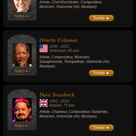
Artiste, Chef d'orchestre, Compositeur,
Musicien, Violoniste (Art, Musique).
Notez-le !
Tombe ►
Ornette Coleman
1930
-
2015
Américain
, 85 ans
Artiste, Compositeur, Musicien,
Saxophoniste, Trompettiste, Violoniste (Art,
Musique).
Notez-le !
Tombe ►
Dave Swarbrick
1941
-
2016
Anglais
, 75 ans
Artiste, Chanteur, Compositeur, Guitariste,
Musicien, Violoniste (Art, Musique).
Notez-le !
Tombe ►