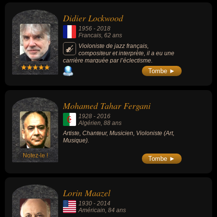
Didier Lockwood
1956
-
2018
Francais
, 62 ans
Violoniste de jazz français,
compositeur et interprète, il a eu une
carrière marquée par l’éclectisme.
Tombe ►
Mohamed Tahar Fergani
1928
-
2016
Algérien
, 88 ans
Artiste, Chanteur, Musicien, Violoniste (Art,
Musique).
Notez-le !
Tombe ►
Lorin Maazel
1930
-
2014
Américain
, 84 ans