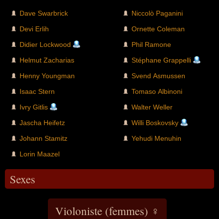
Dave Swarbrick
Niccolò Paganini
Devi Erlih
Ornette Coleman
Didier Lockwood
Phil Ramone
Helmut Zacharias
Stéphane Grappelli
Henny Youngman
Svend Asmussen
Isaac Stern
Tomaso Albinoni
Ivry Gitlis
Walter Weller
Jascha Heifetz
Willi Boskovsky
Johann Stamitz
Yehudi Menuhin
Lorin Maazel
Sexes
Violoniste (femmes) ♀