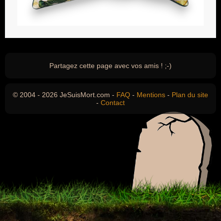
Partagez cette page avec vos amis ! ;-)
© 2004 - 2026 JeSuisMort.com -
FAQ
-
Mentions
-
Plan du site
-
Contact