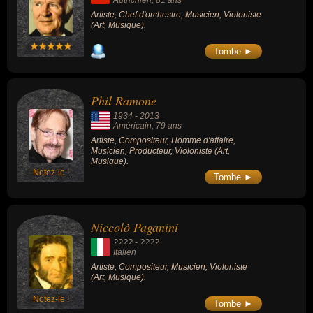
Artiste, Chef d'orchestre, Musicien, Violoniste
(Art, Musique).
Tombe ►
Phil Ramone
1934
-
2013
Américain
, 79 ans
Artiste, Compositeur, Homme d'affaire,
Musicien, Producteur, Violoniste (Art,
Musique).
Notez-le !
Tombe ►
Niccolò Paganini
???? - ????
Italien
Artiste, Compositeur, Musicien, Violoniste
(Art, Musique).
Notez-le !
Tombe ►