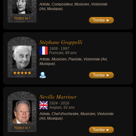
Artiste, Compositeur, Musicien, Violoniste
(Art, Musique).
Notez-le !
Tombe ►
Stéphane Grappelli
1908
-
1997
Francais
, 89 ans
Artiste, Musicien, Pianiste, Violoniste (Art,
Musique).
Tombe ►
Neville Marriner
1924
-
2016
Anglais
, 92 ans
Artiste, Chef d'orchestre, Musicien, Violoniste
(Art, Musique).
Notez-le !
Tombe ►