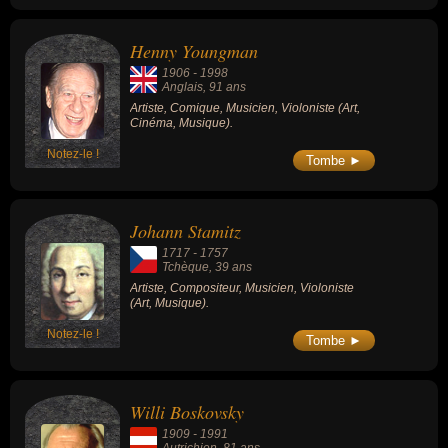
Henny Youngman
1906
-
1998
Anglais
, 91 ans
Artiste, Comique, Musicien, Violoniste (Art,
Cinéma, Musique).
Notez-le !
Tombe ►
Johann Stamitz
1717
-
1757
Tchèque
, 39 ans
Artiste, Compositeur, Musicien, Violoniste
(Art, Musique).
Notez-le !
Tombe ►
Willi Boskovsky
1909
-
1991
Autrichien
, 81 ans