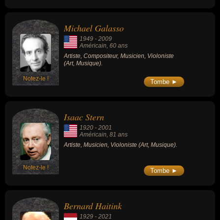
Michael Galasso
1949
-
2009
Américain
, 60 ans
Artiste, Compositeur, Musicien, Violoniste
(Art, Musique).
Notez-le !
Tombe ►
Isaac Stern
1920
-
2001
Américain
, 81 ans
Artiste, Musicien, Violoniste (Art, Musique).
Notez-le !
Tombe ►
Bernard Haitink
1929
-
2021