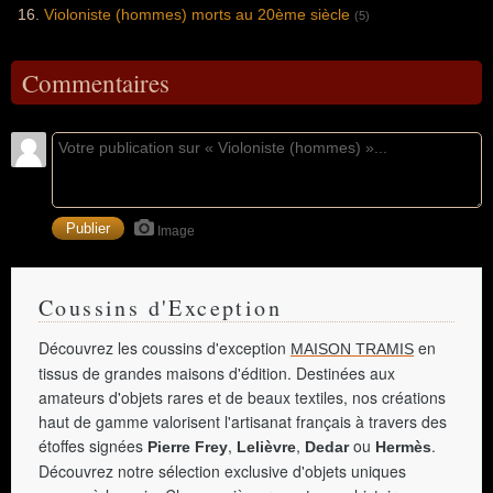
Violoniste (hommes) morts au 20ème siècle
(5)
Commentaires
Image
Coussins d'Exception
Découvrez les coussins d'exception
en
MAISON TRAMIS
tissus de grandes maisons d'édition. Destinées aux
amateurs d'objets rares et de beaux textiles, nos créations
haut de gamme valorisent l'artisanat français à travers des
étoffes signées
,
,
ou
.
Pierre Frey
Lelièvre
Dedar
Hermès
Découvrez notre sélection exclusive d'objets uniques