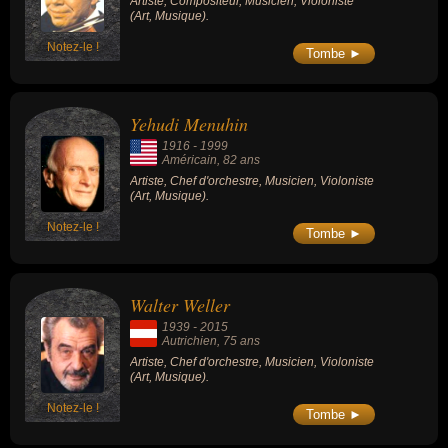
Artiste, Compositeur, Musicien, Violoniste
(Art, Musique).
Notez-le !
Tombe ►
Yehudi Menuhin
1916
-
1999
Américain
, 82 ans
Artiste, Chef d'orchestre, Musicien, Violoniste
(Art, Musique).
Notez-le !
Tombe ►
Walter Weller
1939
-
2015
Autrichien
, 75 ans
Artiste, Chef d'orchestre, Musicien, Violoniste
(Art, Musique).
Notez-le !
Tombe ►