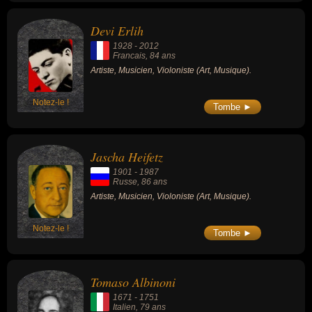
Devi Erlih
1928
-
2012
Francais
, 84 ans
Artiste, Musicien, Violoniste (Art, Musique).
Notez-le !
Tombe ►
Jascha Heifetz
1901
-
1987
Russe
, 86 ans
Artiste, Musicien, Violoniste (Art, Musique).
Notez-le !
Tombe ►
Tomaso Albinoni
1671
-
1751
Italien
, 79 ans