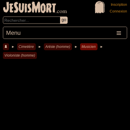
JeSuisMort
Inscription
.com
Connexion
Menu
►
Cimetière
►
Artiste (homme)
►
Musicien
►
Violoniste (homme)