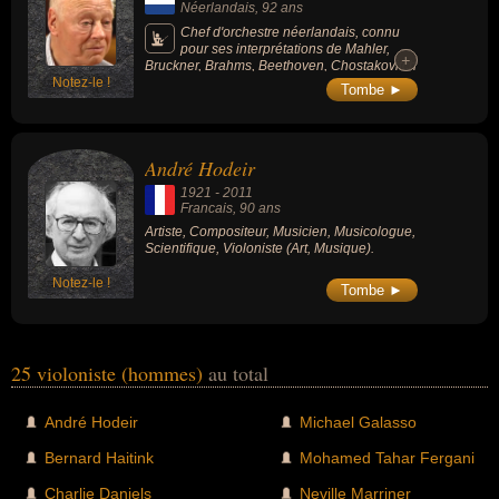
Néerlandais
, 92 ans
Chef d'orchestre néerlandais, connu
pour ses interprétations de Mahler,
+
+
Bruckner, Brahms, Beethoven, Chostakovitch
Notez-le !
et Liszt.
Tombe ►
André Hodeir
1921
-
2011
Francais
, 90 ans
Artiste, Compositeur, Musicien, Musicologue,
Scientifique, Violoniste (Art, Musique).
Notez-le !
Tombe ►
25 violoniste (hommes)
au total
André Hodeir
Michael Galasso
Bernard Haitink
Mohamed Tahar Fergani
Charlie Daniels
Neville Marriner