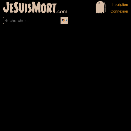
JeSuisMort
Inscription
.com
Connexion