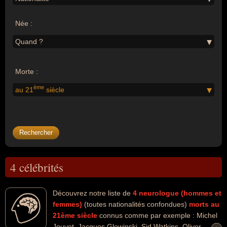
Née :
Quand ?
Morte :
ème
au 21
siècle
4 célébrités
Découvrez notre liste de
4
neurologue (hommes et
femmes)
(toutes nationalités confondues)
morts au
21ème siècle
connus comme par exemple : Michel
Jouvet, Jacques Glowinski, Sid Watkins, Oliver