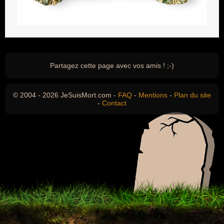
Partagez cette page avec vos amis ! ;-)
© 2004 - 2026 JeSuisMort.com -
FAQ
-
Mentions
-
Plan du site
-
Contact