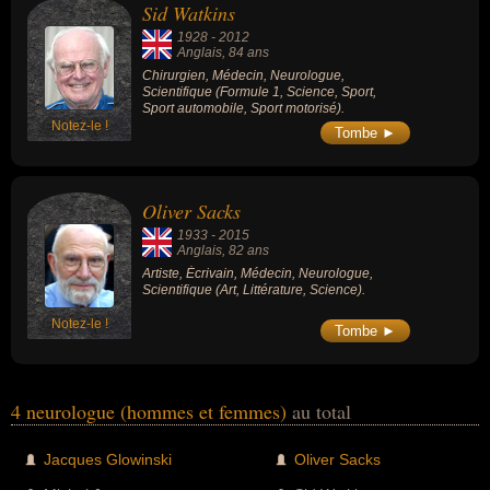
Sid Watkins
Professeur au Collège de France (dont il fut
également l'administrateur), il était membre
1928
-
2012
de l'Académie des sciences.
Anglais
, 84 ans
Chirurgien, Médecin, Neurologue,
Scientifique (Formule 1, Science, Sport,
Sport automobile, Sport motorisé).
Notez-le !
Tombe ►
Oliver Sacks
1933
-
2015
Anglais
, 82 ans
Artiste, Écrivain, Médecin, Neurologue,
Scientifique (Art, Littérature, Science).
Notez-le !
Tombe ►
4 neurologue (hommes et femmes)
au total
Jacques Glowinski
Oliver Sacks