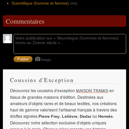
Scientifique (homme et femme)
(845)
Commentaires
Image
Coussins d'Exception
Découvrez les coussins d'exception
en
MAISON TRAMIS
tissus de grandes maisons d'édition. Destinées aux
amateurs d'objets rares et de beaux textiles, nos créations
haut de gamme valorisent l'artisanat français à travers des
étoffes signées
,
,
ou
.
Pierre Frey
Lelièvre
Dedar
Hermès
Découvrez notre sélection exclusive d'objets uniques