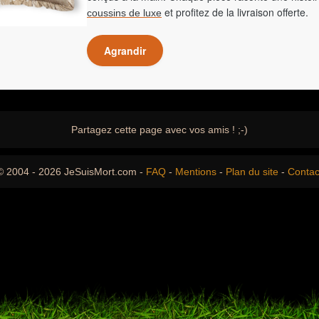
et profitez de la livraison offerte.
coussins de luxe
Agrandir
Partagez cette page avec vos amis ! ;-)
© 2004 - 2026 JeSuisMort.com -
FAQ
-
Mentions
-
Plan du site
-
Contac