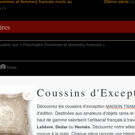
(hommes et femmes) francais morts au
20ème siècle
(1)
e
(7)
res
Image
Coussins d'Excep
Découvrez les coussins d'exception
MAISON TRAM
d'édition. Destinées aux amateurs d'objets rares et 
haut de gamme valorisent l'artisanat français à tra
,
ou
. Découvrez notre sélec
Lelièvre
Dedar
Hermès
conçus à la main. Chaque pièce raconte une histoir