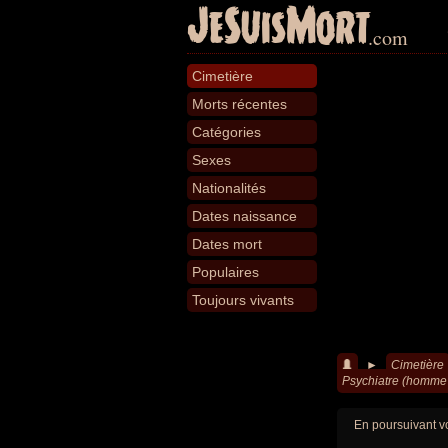
JeSuisMort
.com
Cimetière
Morts récentes
Catégories
Sexes
Nationalités
Dates naissance
Dates mort
Populaires
Toujours vivants
►
Cimetière
Psychiatre (homme 
En poursuivant vo