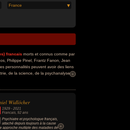
France
es)
francais
morts et connus comme par
s, Philippe Pinel, Frantz Fanon, Jean
Ces personnalités peuvent avoir des liens
rie, de la science, de la psychanalyse,
+
+
cin, scientifique, psychanalyste,
iel Widlöcher
1929
-
2021
Francais
, 92 ans
Psychiatre et psychologue français,
attaché depuis toujours à la cause
+
+
e approche multiple des maladies de