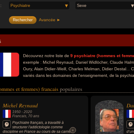
:
Psychiatre
Sexe
Avancée ►
s
Découvrez notre liste de
9
psychiatre (hommes et femm
exemple : Michel Reynaud, Daniel Widlöcher, Claude Halmo
Oury, Alain Didier-Weill, Charles Melman, Didier Destal... 
variés dans les domaines de l'enseignement, de la psychiat
 littérature. Ces célébrités peuvent également avoir été enseignant, méde
hommes et femmes) francais
populaires
te, écrivain, essayiste, biologiste ou zoologiste.
Michel Reynaud
Dan
1950
-
2020
Francais
, 70 ans
Psychiatre français, a travaillé à
structurer l'addictologie comme
+
+
discipline en France au cours de sa carrière
d’un