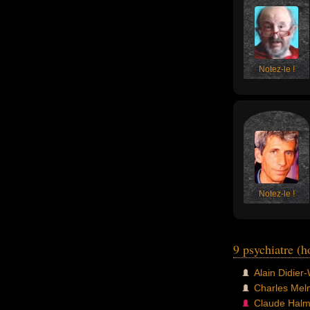
Notez-le !
Notez-le !
9 psychiatre (
Alain Didier-
Charles Me
Claude Hal