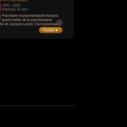
1931
-
2022
Francais
, 91 ans
Psychiatre et psychanalyste français,
grand maître de la psychanalyse,
+
+
he de Jacques Lacan, il fut responsable
enseignements au sein de son Ecole
Tombe ►
dienne de Paris.