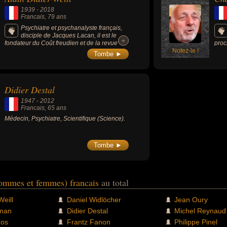
1939
-
2018
Francais
, 79 ans
Psychiatre et psychanalyste français,
disciple de Jacques Lacan, il est le
+
+
fondateur du Coût freudien et de la revue «
proc
Insistance ».
Notez-le !
des 
Tombe ►
freu
Didier Destal
1947
-
2012
Francais
, 65 ans
Médecin, Psychiatre, Scientifique (Science).
Tombe ►
hommes et femmes) francais
au total
Weill
Daniel Widlöcher
Jean Oury
lman
Didier Destal
Michel Reynaud
mos
Frantz Fanon
Philippe Pinel