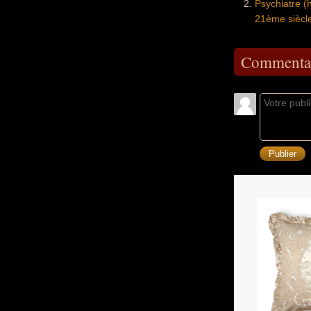
Psychiatre 
21ème siècl
Commentai