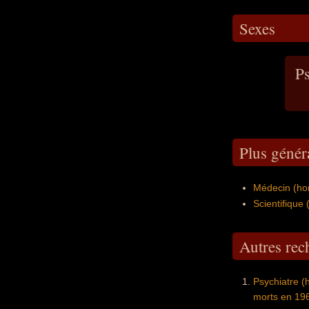
Sexes
Ps
Plus génér
Médecin (ho
Scientifique
Autres re
Psychiatre 
morts en 19