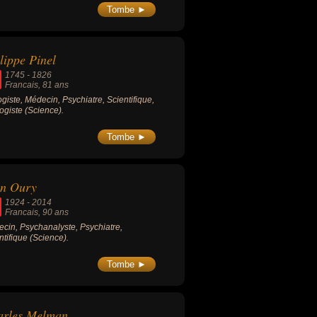
e, il a exercé plus de 27 ans à la Pitié-
Tombe ►
êtrière à Paris et fut président de
sociation psychanalytique internationale
001.
lippe Pinel
1745
-
1826
Francais
, 81 ans
ogiste, Médecin, Psychiatre, Scientifique,
ogiste (Science).
Tombe ►
an Oury
1924
-
2014
Francais
, 90 ans
cin, Psychanalyste, Psychiatre,
ntifique (Science).
Tombe ►
arles Melman