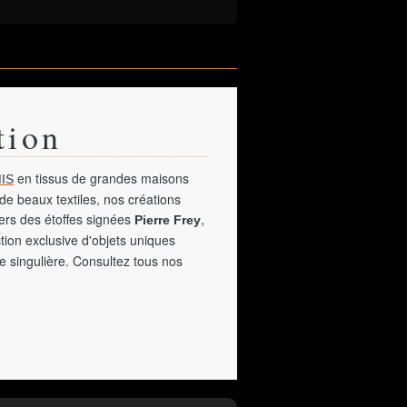
tion
en tissus de grandes maisons
IS
de beaux textiles, nos créations
vers des étoffes signées
,
Pierre Frey
tion exclusive d'objets uniques
e singulière. Consultez tous nos