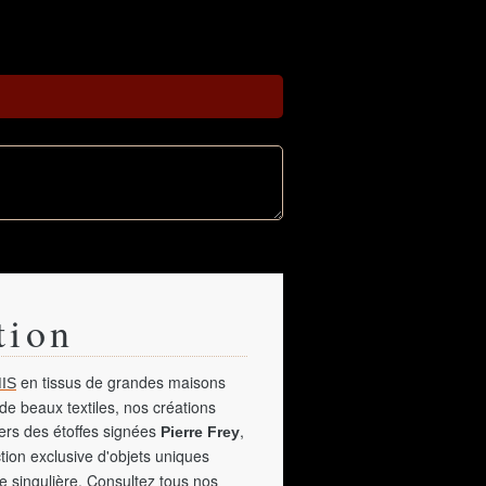
tion
en tissus de grandes maisons
IS
de beaux textiles, nos créations
vers des étoffes signées
,
Pierre Frey
tion exclusive d'objets uniques
e singulière. Consultez tous nos