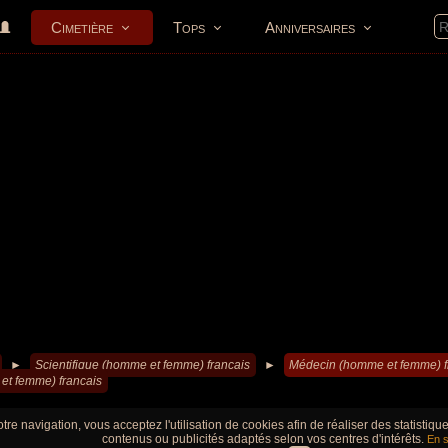
Cimetière
Tops
Anniversaires
►
Scientifique (homme et femme) francais
►
Médecin (homme et femme) f
et femme) francais
tre navigation, vous acceptez l'utilisation de cookies afin de réaliser des statistiq
contenus ou publicités adaptés selon vos centres d'intérêts.
En s