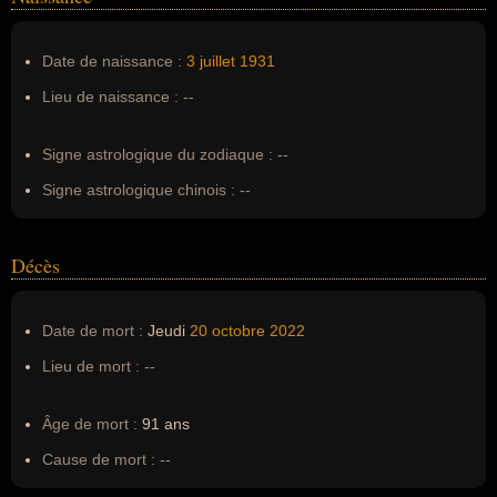
Nom de famille :
Melman
Pseudonyme :
--
Date de naissance :
3 juillet
1931
Surnom :
--
Lieu de naissance :
--
Erreurs d'écriture :
--
Signe astrologique du zodiaque :
--
Signe astrologique chinois :
--
Décès
Date de mort :
Jeudi
20 octobre
2022
Lieu de mort :
--
Âge de mort :
91 ans
Cause de mort :
--