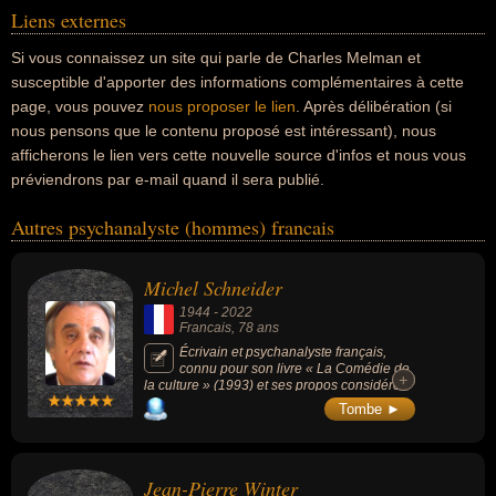
Liens externes
Si vous connaissez un site qui parle de Charles Melman et
susceptible d'apporter des informations complémentaires à cette
page, vous pouvez
nous proposer le lien
. Après délibération (si
nous pensons que le contenu proposé est intéressant), nous
afficherons le lien vers cette nouvelle source d'infos et nous vous
préviendrons par e-mail quand il sera publié.
Autres psychanalyste (hommes) francais
Michel Schneider
1944
-
2022
Francais
, 78 ans
Écrivain et psychanalyste français,
connu pour son livre « La Comédie de
+
+
la culture » (1993) et ses propos considérés
comme homophobes.
Tombe ►
Jean-Pierre Winter