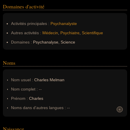
Domaines d'activité
Activités principales :
Psychanalyste
Autres activités :
Médecin
,
Psychiatre
,
Scientifique
Domaines :
Psychanalyse, Science
Noms
Nom usuel :
Charles Melman
Nom complet :
--
Prénom :
Charles
Noms dans d'autres langues :
--
+
+
Homonymes :
0
(aucun)
Naissance