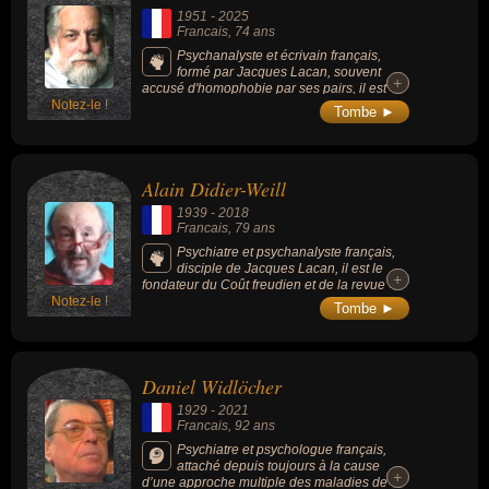
1951
-
2025
Francais
, 74 ans
Psychanalyste et écrivain français,
formé par Jacques Lacan, souvent
+
+
accusé d'homophobie par ses pairs, il est
Notez-le !
célèbre pour ses nombreux ouvrages grand
Tombe ►
public sur la psychanalyse, la famille, la
religion et les questions de société,
notamment "L'Avenir du Père" et
"Homoparenté". Il a également été membre
Alain Didier-Weill
de la Commission indépendante sur les
abus sexuels dans l'Église (CIASE), et ses
1939
-
2018
prises de position dans les médias sur des
Francais
, 79 ans
sujets comme la filiation et l'homoparentalité
ont souvent suscité le débat.
Psychiatre et psychanalyste français,
disciple de Jacques Lacan, il est le
+
+
fondateur du Coût freudien et de la revue «
Notez-le !
Insistance ».
Tombe ►
Daniel Widlöcher
1929
-
2021
Francais
, 92 ans
Psychiatre et psychologue français,
attaché depuis toujours à la cause
+
+
d’une approche multiple des maladies de