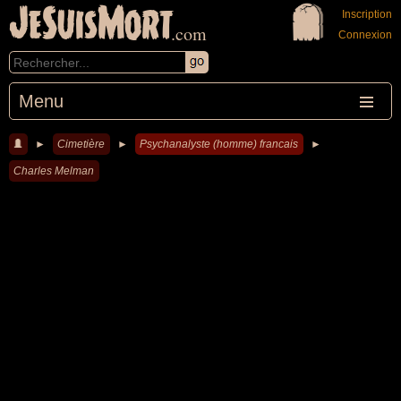
JeSuisMort
Inscription
.com
Connexion
Menu
►
Cimetière
►
Psychanalyste (homme) francais
►
Charles Melman