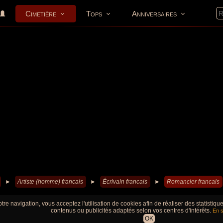
Cimetière
Tops
Anniversaires
►
Artiste (homme) francais
►
Écrivain francais
►
Romancier francais
tre navigation, vous acceptez l'utilisation de cookies afin de réaliser des statistiq
contenus ou publicités adaptés selon vos centres d'intérêts.
En s
OK