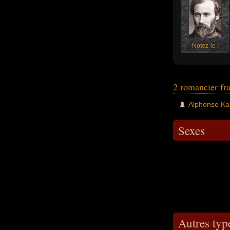
Notez-le !
2 romancier fr
Alphonse Ka
Sexes
Autres typ