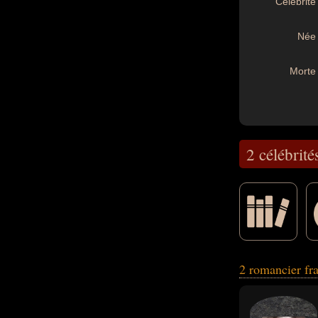
Célébrité 
Née 
Morte 
2 célébrité
dramaturge, écriv
2 romancier fr