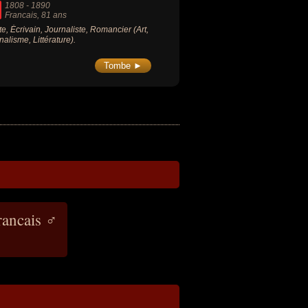
1808
-
1890
Francais
, 81 ans
ste, Écrivain, Journaliste, Romancier (Art,
nalisme, Littérature).
Tombe ►
rancais ♂