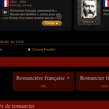
1821
-
1890
Francais
, 69 ans
Arti
Romancier français, surnommé le «
Jour
Musset des familles », connu pour son
+
+
« Le Roman d’un jeune homme pauvre »
(1858), il fut membre de l'Académie
Notez-le !
Tombe ►
française.
ancais
au total
rr
Octave Feuillet
Romancière française ♀
Romancier f
(46)
(213)
es de romancier