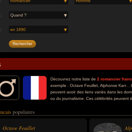
:
Romancier
Homme
:
Quand ?
:
en 1890
s
Découvrez notre liste de
2
romancier
franc
exemple : Octave Feuillet, Alphonse Karr...
peuvent avoir des liens variés dans les domai
ou du journalisme. Ces célébrités peuvent é
ain ou journaliste.
ancais
populaires
Octave Feuillet
Alp