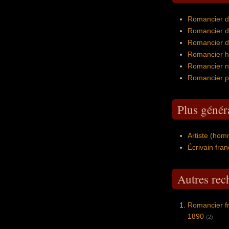
Romancier d'
Romancier d
Romancier de
Romancier hi
Romancier no
Romancier po
Plus génér
Artiste (hom
Écrivain fran
Autres re
Romancier fr
1890
(2)