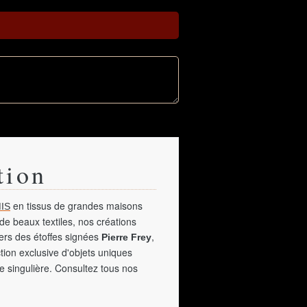
tion
en tissus de grandes maisons
IS
de beaux textiles, nos créations
vers des étoffes signées
,
Pierre Frey
tion exclusive d'objets uniques
e singulière. Consultez tous nos