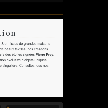
tion
en tissus de grandes maisons
IS
de beaux textiles, nos créations
vers des étoffes signées
,
Pierre Frey
tion exclusive d'objets uniques
e singulière. Consultez tous nos