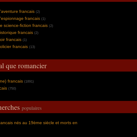
aventure francais
(2)
'espionnage francais
(1)
 science-fiction francais
(2)
storique francais
(2)
ir francais
(1)
licier francais
(13)
al que romancier
me) francais
(1891)
cais
(750)
cherches
populaires
ancais nés au 19ème siècle et morts en