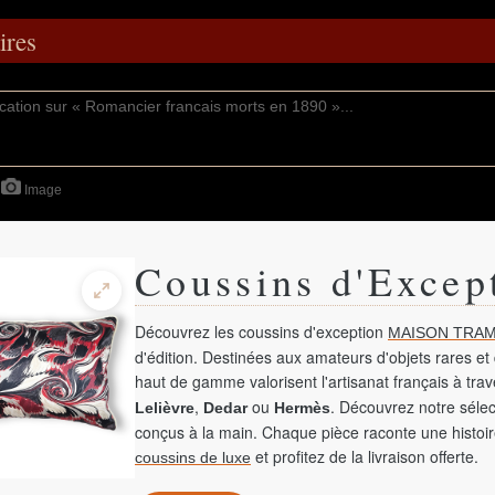
res
Image
Coussins d'Excep
Découvrez les coussins d'exception
MAISON TRAM
d'édition. Destinées aux amateurs d'objets rares et 
haut de gamme valorisent l'artisanat français à tra
,
ou
. Découvrez notre sélec
Lelièvre
Dedar
Hermès
conçus à la main. Chaque pièce raconte une histoir
et profitez de la livraison offerte.
coussins de luxe