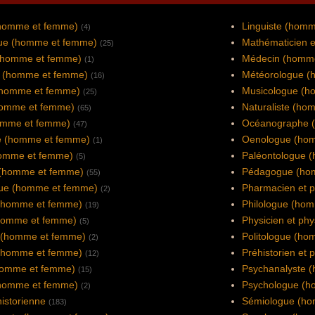
homme et femme)
Linguiste (hom
(4)
ue (homme et femme)
Mathématicien 
(25)
 (homme et femme)
Médecin (homm
(1)
 (homme et femme)
Météorologue (
(16)
(homme et femme)
Musicologue (h
(25)
(homme et femme)
Naturaliste (ho
(65)
omme et femme)
Océanographe 
(47)
 (homme et femme)
Oenologue (ho
(1)
homme et femme)
Paléontologue 
(5)
 (homme et femme)
Pédagogue (ho
(55)
ue (homme et femme)
Pharmacien et 
(2)
(homme et femme)
Philologue (ho
(19)
homme et femme)
Physicien et phy
(5)
 (homme et femme)
Politologue (h
(2)
(homme et femme)
Préhistorien et 
(12)
homme et femme)
Psychanalyste 
(15)
(homme et femme)
Psychologue (h
(2)
historienne
Sémiologue (h
(183)