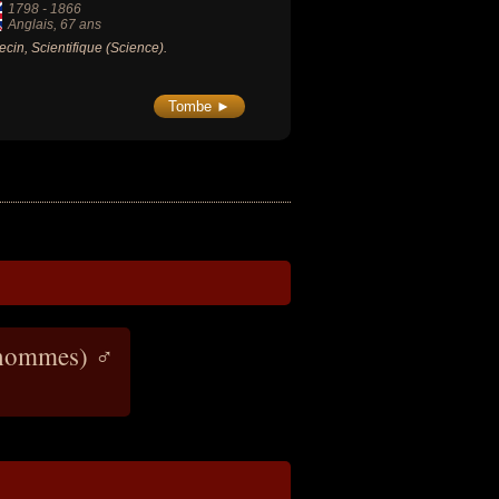
1798
-
1866
Anglais
, 67 ans
cin, Scientifique (Science).
Tombe ►
(hommes) ♂