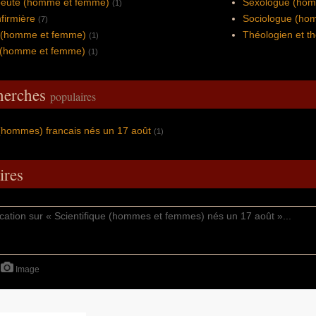
peute (homme et femme)
Sexologue (hom
(1)
nfirmière
Sociologue (ho
(7)
 (homme et femme)
Théologien et t
(1)
 (homme et femme)
(1)
cherches
populaires
 (hommes) francais nés un 17 août
(1)
res
Image