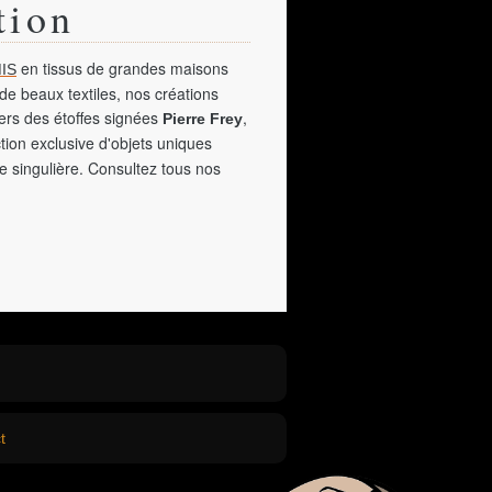
tion
en tissus de grandes maisons
IS
de beaux textiles, nos créations
vers des étoffes signées
,
Pierre Frey
tion exclusive d'objets uniques
e singulière. Consultez tous nos
t