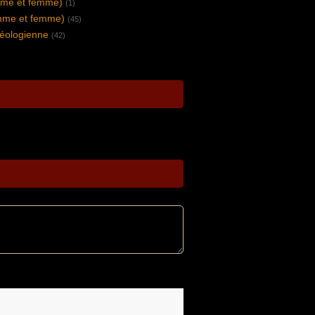
me et femme)
(1)
mme et femme)
(45)
héologienne
(42)