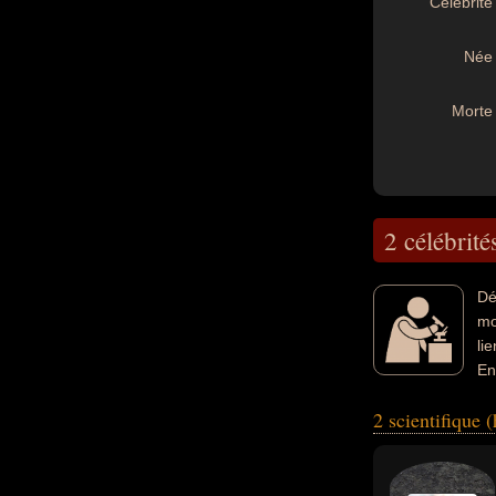
Célébrité 
Née 
Morte 
2 célébrité
Dé
mo
li
En
exemple.
2 scientifique