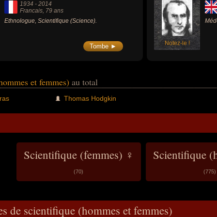
1934
-
2014
Francais
, 79 ans
Ethnologue, Scientifique (Science).
Méde
Notez-le !
Tombe ►
 (hommes et femmes)
au total
lras
Thomas Hodgkin
Scientifique (femmes) ♀
Scientifique 
(70)
(775)
es de scientifique (hommes et femmes)