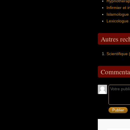
Hypnothéra
Infirmier et i
Islamologue
Lexicologue
Autres re
Scientifique
Commentai