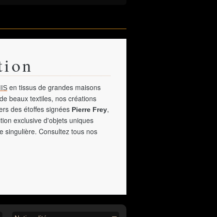
tion
en tissus de grandes maisons
IS
de beaux textiles, nos créations
vers des étoffes signées
,
Pierre Frey
tion exclusive d'objets uniques
e singulière. Consultez tous nos