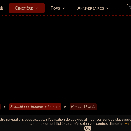
Cimetière
Tops
Anniversaires
►
Scientifique (homme et femme)
►
Nés un 17 août
tre navigation, vous acceptez l'utilisation de cookies afin de réaliser des statistiq
contenus ou publicités adaptés selon vos centres d'intérêts.
En s
OK