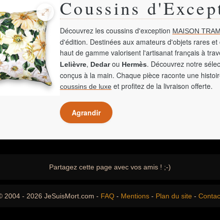
Coussins d'Excep
Découvrez les coussins d'exception
MAISON TRAM
d'édition. Destinées aux amateurs d'objets rares et 
haut de gamme valorisent l'artisanat français à tra
,
ou
. Découvrez notre sélec
Lelièvre
Dedar
Hermès
conçus à la main. Chaque pièce raconte une histoir
et profitez de la livraison offerte.
coussins de luxe
Agrandir
Partagez cette page avec vos amis ! ;-)
© 2004 - 2026 JeSuisMort.com -
FAQ
-
Mentions
-
Plan du site
-
Contac