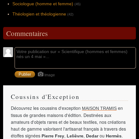
Sociologue (homme et femme)
(45)
Théologien et théologienne
(42)
Commentaires
Image
Coussins d'Exception
Découvrez les coussins d'exception
en
MAISON TRAMIS
tissus de grandes maisons d'édition. Destinées aux
amateurs d'objets rares et de beaux textiles, nos créations
haut de gamme valorisent l'artisanat français à travers des
étoffes signées
,
,
ou
.
Pierre Frey
Lelièvre
Dedar
Hermès