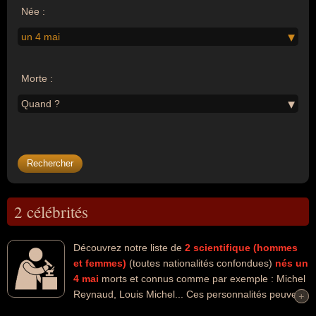
Née :
un 4 mai
Morte :
Quand ?
2 célébrités
Découvrez notre liste de
2
scientifique (hommes
et femmes)
(toutes nationalités confondues)
nés un
4 mai
morts et connus comme par exemple : Michel
Reynaud, Louis Michel... Ces personnalités peuvent
+
+
avoir des liens variés dans les domaines de l'enseignement, de la