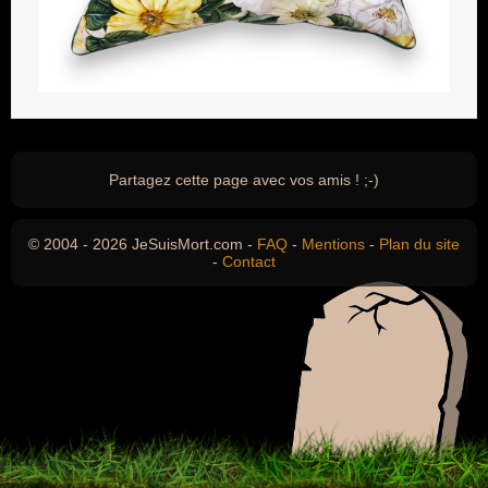
Partagez cette page avec vos amis ! ;-)
© 2004 - 2026 JeSuisMort.com -
FAQ
-
Mentions
-
Plan du site
-
Contact