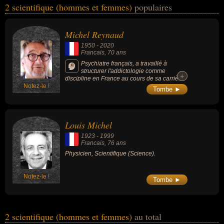
2 scientifique (hommes et femmes)
populaires
psychiatrie ou de la science. Ces célébrités peuvent également
avoir été enseignant, médecin, psychiatre ou physicien. En ce qui
concerne leurs nationalités au moment de leurs morts, ils peuvent
Michel Reynaud
avoir été francais par exemple.
1950
-
2020
Francais
, 70 ans
Psychiatre français, a travaillé à
structurer l'addictologie comme
+
+
discipline en France au cours de sa carrière
Notez-le !
universitaire, puis en créant le Fonds Actions
Tombe ►
Addictions et le portail Addict'Aide : le village
des addictions.
Louis Michel
1923
-
1999
Francais
, 76 ans
Physicien, Scientifique (Science).
Notez-le !
Tombe ►
2 scientifique (hommes et femmes)
au total